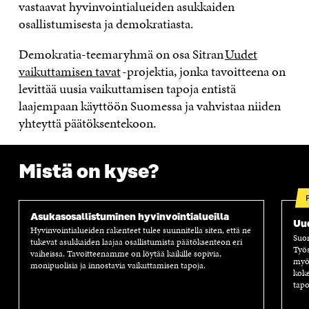
vastaavat hyvinvointialueiden asukkaiden
S
A
S
S
A
A
S
osallistumisesta ja demokratiasta.
A
Demokratia-teemaryhmä on osa Sitran
Uudet
vaikuttamisen tavat
-projektia, jonka tavoitteena on
levittää uusia vaikuttamisen tapoja entistä
laajempaan käyttöön Suomessa ja vahvistaa niiden
yhteyttä päätöksentekoon.
Mistä on kyse?
Asukasosallistuminen hyvinvointialueilla
Uud
Hyvinvointialueiden rakenteet tulee suunnitella siten, että ne
Suom
tukevat asukkaiden laajaa osallistumista päätöksenteon eri
Työs
vaiheissa. Tavoitteenamme on löytää kaikille sopivia,
myös
monipuolisia ja innostavia vaikuttamisen tapoja.
koke
tapo