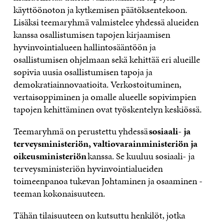
I
S
I
T
K
käyttöönoton ja kytkemisen päätöksentekoon.
S
S
S
I
E
Lisäksi teemaryhmä valmistelee yhdessä alueiden
S
Ä
S
L
L
A
A
Ä
L
I
kanssa osallistumisen tapojen kirjaamisen
A
V
A
A
N
hyvinvointialueen hallintosääntöön ja
V
A
V
A
L
osallistumisen ohjelmaan sekä kehittää eri alueille
A
U
A
V
I
U
T
U
A
N
sopivia uusia osallistumisen tapoja ja
T
U
T
U
K
demokratiainnovaatioita. Verkostoituminen,
U
U
U
T
K
U
U
U
U
I
vertaisoppiminen ja omalle alueelle sopivimpien
U
U
U
U
tapojen kehittäminen ovat työskentelyn keskiössä.
U
D
U
U
D
E
D
U
Teemaryhmä on perustettu yhdessä
sosiaali- ja
E
S
E
D
S
S
S
E
terveysministeriön, valtiovarainministeriön ja
S
A
S
S
oikeusministeriön
kanssa. Se kuuluu sosiaali- ja
A
I
A
S
I
K
I
A
terveysministeriön hyvinvointialueiden
K
K
K
I
toimeenpanoa tukevan Johtaminen ja osaaminen -
K
U
K
K
teeman kokonaisuuteen.
U
N
U
K
N
A
N
U
A
S
A
N
Tähän tilaisuuteen on kutsuttu henkilöt, jotka
S
S
S
A