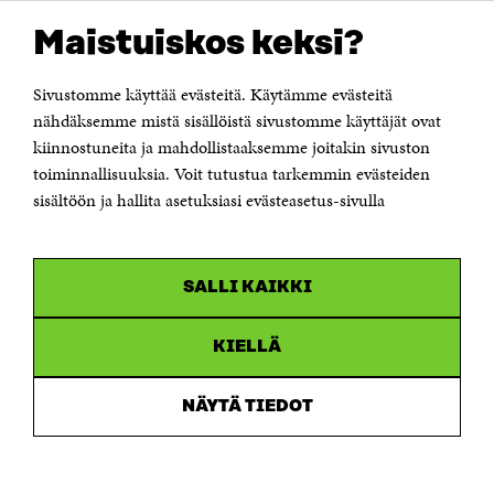
OTA YHTEYTTÄ
Suomen itsenäisyyden juhlarahasto Sitra
Maistuiskos keksi?
Itämerenkatu 11-13, PL 160,
00181 Helsinki
Sivustomme käyttää evästeitä. Käytämme evästeitä
Puhelin +358 294 618 991
Sähköpostiosoite
nähdäksemme mistä sisällöistä sivustomme käyttäjät ovat
etunimi.sukunimi@sitra.fi tai sitra@sitra.fi
kiinnostuneita ja mahdollistaaksemme joitakin sivuston
Saapumisohjeet
toiminnallisuuksia. Voit tutustua tarkemmin evästeiden
sisältöön ja hallita asetuksiasi evästeasetus-sivulla
Y-tunnus 0202132-3
OLEMME NÄISSÄ SOMEISSA
SALLI KAIKKI
Facebook
Avautuu
uudessa
Linkedin
ikkunassa
KIELLÄ
Avautuu
uudessa
Youtube
ikkunassa
Avautuu
NÄYTÄ TIEDOT
uudessa
Instagram
ikkunassa
Avautuu
uudessa
ikkunassa