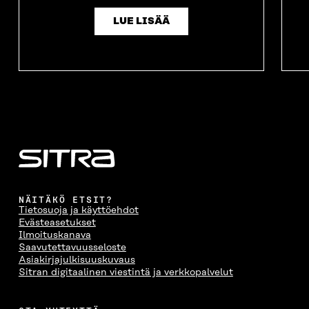
LUE LISÄÄ
NÄITÄKÖ ETSIT?
Tietosuoja ja käyttöehdot
Evästeasetukset
Ilmoituskanava
Saavutettavuusseloste
Asiakirjajulkisuuskuvaus
Sitran digitaalinen viestintä ja verkkopalvelut