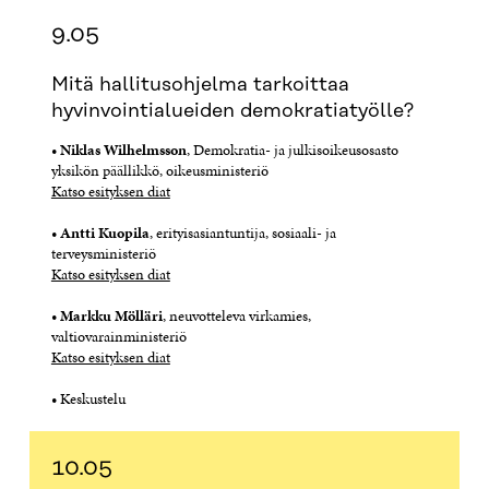
9.05
Mitä hallitusohjelma tarkoittaa
hyvinvointialueiden demokratiatyölle?
•
Niklas Wilhelmsson
, Demokratia- ja julkisoikeusosasto
yksikön päällikkö, oikeusministeriö
Katso esityksen diat
•
Antti Kuopila
, erityisasiantuntija, sosiaali- ja
terveysministeriö
Katso esityksen diat
•
Markku Mölläri
, neuvotteleva virkamies,
valtiovarainministeriö
Katso esityksen diat
• Keskustelu
10.05