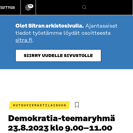
Siirry
FI
suoraan
Vaihda
Hae
sivuston
sisältöön
kieli
Olet Sitran arkistosivulla.
Ajantasaiset
tiedot työstämme löydät osoitteesta
sitra.fi
.
SIIRRY UUDELLE SIVUSTOLLE
KUTSUVIERASTILAISUUS
Demokratia-teemaryhmä
23.8.2023 klo 9.00–11.00