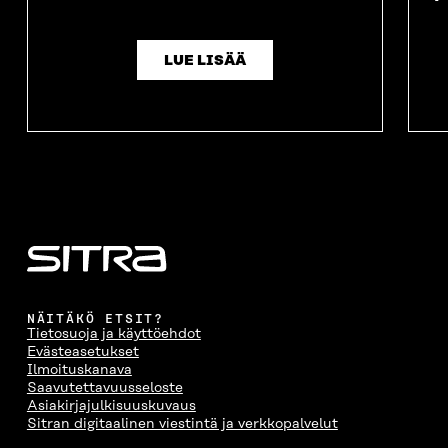
LUE LISÄÄ
NÄITÄKÖ ETSIT?
Tietosuoja ja käyttöehdot
Evästeasetukset
Ilmoituskanava
Saavutettavuusseloste
Asiakirjajulkisuuskuvaus
Sitran digitaalinen viestintä ja verkkopalvelut