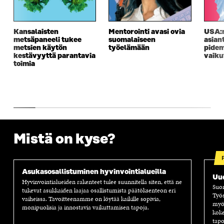
Kansalaisten
Mentorointi avasi ovia
USA:n
metsäpaneeli tukee
suomalaiseen
asian
metsien käytön
työelämään
pidem
kestävyyttä parantavia
vaiku
toimia
Mistä on kyse?
Asukasosallistuminen hyvinvointialueilla
Uud
Hyvinvointialueiden rakenteet tulee suunnitella siten, että ne
Suom
tukevat asukkaiden laajaa osallistumista päätöksenteon eri
Työs
vaiheissa. Tavoitteenamme on löytää kaikille sopivia,
myös
monipuolisia ja innostavia vaikuttamisen tapoja.
koke
tapo