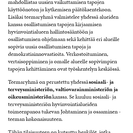
mahdollistaa uusien vaikuttamisen tapojen
K
I
N
S
K
I
S
I
T
K
käyttöönoton ja kytkemisen päätöksentekoon.
S
S
S
I
E
Lisäksi teemaryhmä valmistelee yhdessä alueiden
S
Ä
S
L
L
A
A
Ä
L
I
kanssa osallistumisen tapojen kirjaamisen
A
V
A
A
N
hyvinvointialueen hallintosääntöön ja
V
A
V
A
L
osallistumisen ohjelmaan sekä kehittää eri alueille
A
U
A
V
I
U
T
U
A
N
sopivia uusia osallistumisen tapoja ja
T
U
T
U
K
demokratiainnovaatioita. Verkostoituminen,
U
U
U
T
K
U
U
U
U
I
vertaisoppiminen ja omalle alueelle sopivimpien
U
U
U
U
tapojen kehittäminen ovat työskentelyn keskiössä.
U
D
U
U
D
E
D
U
Teemaryhmä on perustettu yhdessä
sosiaali- ja
E
S
E
D
S
S
S
E
terveysministeriön, valtiovarainministeriön ja
S
A
S
S
oikeusministeriön
kanssa. Se kuuluu sosiaali- ja
A
I
A
S
I
K
I
A
terveysministeriön hyvinvointialueiden
K
K
K
I
toimeenpanoa tukevan Johtaminen ja osaaminen -
K
U
K
K
teeman kokonaisuuteen.
U
N
U
K
N
A
N
U
A
S
A
N
Tähän tilaisuuteen on kutsuttu henkilöt, jotka