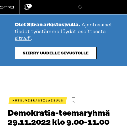
Siirry
FI
suoraan
Vaihda
Hae
sivuston
sisältöön
kieli
Olet Sitran arkistosivulla.
Ajantasaiset
tiedot työstämme löydät osoitteesta
sitra.fi
.
SIIRRY UUDELLE SIVUSTOLLE
KUTSUVIERASTILAISUUS
Demokratia-teemaryhmä
29.11.2022 klo 9.00-11.00