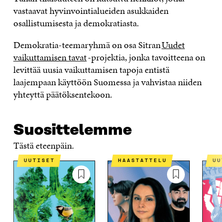
S
S
S
A
vastaavat hyvinvointialueiden asukkaiden
S
A
S
S
A
A
S
osallistumisesta ja demokratiasta.
A
Demokratia-teemaryhmä on osa Sitran
Uudet
vaikuttamisen tavat
-projektia, jonka tavoitteena on
levittää uusia vaikuttamisen tapoja entistä
laajempaan käyttöön Suomessa ja vahvistaa niiden
yhteyttä päätöksentekoon.
Suosittelemme
Tästä eteenpäin.
UUTISET
HAASTATTELU
U