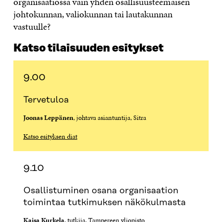
organisaatiossa vain yhden osallisuusteemaisen
johtokunnan, valiokunnan tai lautakunnan
vastuulle?
Katso tilaisuuden esitykset
9.00
Tervetuloa
Joonas Leppänen
, johtava asiantuntija, Sitra
Katso esityksen diat
9.10
Osallistuminen osana organisaation
toimintaa tutkimuksen näkökulmasta
Kaisa Kurkela
, tutkija, Tampereen yliopisto