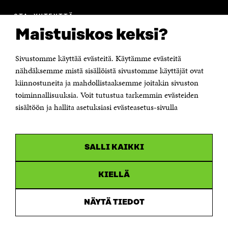
OTA YHTEYTTÄ
Suomen itsenäisyyden juhlarahasto Sitra
Maistuiskos keksi?
Itämerenkatu 11-13, PL 160,
00181 Helsinki
Sivustomme käyttää evästeitä. Käytämme evästeitä
Puhelin +358 294 618 991
Sähköpostiosoite
nähdäksemme mistä sisällöistä sivustomme käyttäjät ovat
etunimi.sukunimi@sitra.fi tai sitra@sitra.fi
kiinnostuneita ja mahdollistaaksemme joitakin sivuston
Saapumisohjeet
toiminnallisuuksia. Voit tutustua tarkemmin evästeiden
sisältöön ja hallita asetuksiasi evästeasetus-sivulla
Y-tunnus 0202132-3
OLEMME NÄISSÄ SOMEISSA
SALLI KAIKKI
Facebook
Avautuu
uudessa
Linkedin
ikkunassa
KIELLÄ
Avautuu
uudessa
Youtube
ikkunassa
Avautuu
NÄYTÄ TIEDOT
uudessa
Instagram
ikkunassa
Avautuu