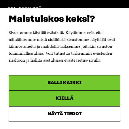
OTA YHTEYTTÄ
Suomen itsenäisyyden juhlarahasto Sitra
Maistuiskos keksi?
Itämerenkatu 11-13, PL 160,
00181 Helsinki
Sivustomme käyttää evästeitä. Käytämme evästeitä
Puhelin +358 294 618 991
Sähköpostiosoite
nähdäksemme mistä sisällöistä sivustomme käyttäjät ovat
etunimi.sukunimi@sitra.fi tai sitra@sitra.fi
kiinnostuneita ja mahdollistaaksemme joitakin sivuston
Saapumisohjeet
toiminnallisuuksia. Voit tutustua tarkemmin evästeiden
sisältöön ja hallita asetuksiasi evästeasetus-sivulla
Y-tunnus 0202132-3
OLEMME NÄISSÄ SOMEISSA
SALLI KAIKKI
Facebook
Avautuu
uudessa
Linkedin
ikkunassa
KIELLÄ
Avautuu
uudessa
Youtube
ikkunassa
Avautuu
NÄYTÄ TIEDOT
uudessa
Instagram
ikkunassa
Avautuu
uudessa