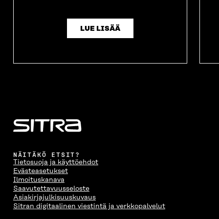
LUE LISÄÄ
NÄITÄKÖ ETSIT?
Tietosuoja ja käyttöehdot
Evästeasetukset
Ilmoituskanava
Saavutettavuusseloste
Asiakirjajulkisuuskuvaus
Sitran digitaalinen viestintä ja verkkopalvelut