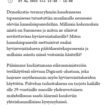
07.04.2022 klo 12:30 - 15:00
Demokratia-teemaryhmän kuudennessa
tapaamisessa tutustuttiin maailmalla nousussa
oleviin kansalaispaneeleihin. Millaisia kokemuksia
niistä on Suomessa ja miten ne olisivat
sovitettavissa hyvinvointialueille? Miten
kansalaispaneelit asettuisivat osaksi
hyvinvointialueen päätöksentekoprosessia ja
millaisia asioita niissä voitaisiin käsitellä?
Pääsimme kurkistamaan oikeusministeriön
testikäytössä olevaan Digiraati-alustaan, joka
laajenee myöhemmin myös hyvinvointialueiden
käyttöön. Palvelun tarkoituksena on tarjota kaikille
alle 29-vuotiaille nuorille yhdenvertainen
mahdollisuus saada äänensä kuuluviin
yhteiskunnallisissa kysymyksissä.