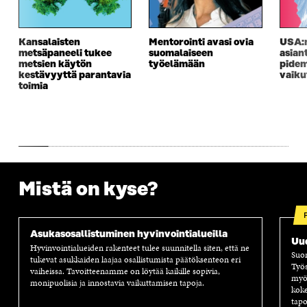
Kansalaisten
Mentorointi avasi ovia
USA:n
metsäpaneeli tukee
suomalaiseen
asian
metsien käytön
työelämään
pidem
kestävyyttä parantavia
vaiku
toimia
Mistä on kyse?
Asukasosallistuminen hyvinvointialueilla
Uud
Hyvinvointialueiden rakenteet tulee suunnitella siten, että ne
Suom
tukevat asukkaiden laajaa osallistumista päätöksenteon eri
Työs
vaiheissa. Tavoitteenamme on löytää kaikille sopivia,
myös
monipuolisia ja innostavia vaikuttamisen tapoja.
koke
tapo