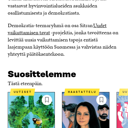
vastaavat hyvinvointialueiden asukkaiden
osallistumisesta ja demokratiasta.
Demokratia-teemaryhmä on osa Sitran
Uudet
vaikuttamisen tavat
-projektia, jonka tavoitteena on
levittää uusia vaikuttamisen tapoja entistä
laajempaan käyttöön Suomessa ja vahvistaa niiden
yhteyttä päätöksentekoon.
Suosittelemme
Tästä eteenpäin.
UUTISET
HAASTATTELU
U