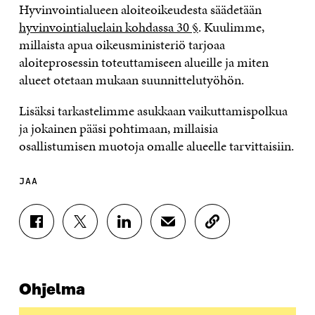
Hyvinvointialueen aloiteoikeudesta säädetään
hyvinvointialuelain kohdassa 30 §
. Kuulimme,
millaista apua oikeusministeriö tarjoaa
aloiteprosessin toteuttamiseen alueille ja miten
alueet otetaan mukaan suunnittelutyöhön.
Lisäksi tarkastelimme asukkaan vaikuttamispolkua
ja jokainen pääsi pohtimaan, millaisia
osallistumisen muotoja omalle alueelle tarvittaisiin.
JAA
J
J
J
J
K
A
A
A
A
O
A
A
A
A
P
F
T
L
S
I
A
W
I
Ä
O
Ohjelma
C
I
N
H
I
E
T
K
K
A