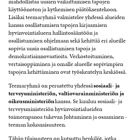
mahdollistaa uusien vaikuttamisen tapojen
käyttöönoton ja kytkemisen päätöksentekoon.
Lisäksi teemaryhmä valmistelee yhdessä alueiden
kanssa osallistumisen tapojen kirjaamisen
hyvinvointialueen hallintosääntöön ja
osallistumisen ohjelmaan sekä kehittää eri alueille
sopivia uusia osallistumisen tapoja ja
demokratiainnovaatioita. Verkostoituminen,
vertaisoppiminen ja omalle alueelle sopivimpien
tapojen kehittäminen ovat työskentelyn keskiössä.
Teemaryhmä on perustettu yhdessä
sosiaali- ja
terveysministeriön, valtiovarainministeriön ja
oikeusministeriön
kanssa. Se kuuluu sosiaali- ja
terveysministeriön hyvinvointialueiden
toimeenpanoa tukevan Johtaminen ja osaaminen -
teeman kokonaisuuteen.
Tähän tilaisuuteen on kutsuttu henkilöt, jotka