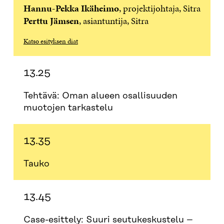
U
N
U
K
Hannu-Pekka Ikäheimo
, projektijohtaja, Sitra
N
A
N
U
​Perttu
Jämsen
, asiantuntija, Sitra
A
S
A
N
S
S
S
A
S
A
S
S
Katso esityksen diat
A
A
S
A
13.25
Tehtävä: Oman alueen osallisuuden
muotojen tarkastelu
13.35
Tauko
13.45
Case-esittely: Suuri seutukeskustelu –