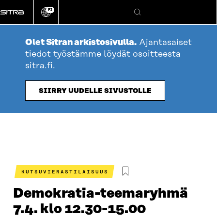
Siirry
FI
suoraan
Vaihda
Hae
sivuston
sisältöön
kieli
Olet Sitran arkistosivulla.
Ajantasaiset
tiedot työstämme löydät osoitteesta
sitra.fi
.
SIIRRY UUDELLE SIVUSTOLLE
KUTSUVIERASTILAISUUS
Demokratia-teemaryhmä
7.4. klo 12.30-15.00