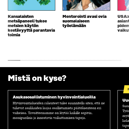
Kansalaisten
Mentorointi avasi ovia
USA:n
metsäpaneeli tukee
suomalaiseen
asian
metsien käytön
työelämään
pidem
kestävyyttä parantavia
vaiku
toimia
Mistä on kyse?
Asukasosallistuminen hyvinvointialueilla
Uud
Hyvinvointialueiden rakenteet tulee suunnitella siten, että ne
Suom
tukevat asukkaiden laajaa osallistumista päätöksenteon eri
Työs
vaiheissa. Tavoitteenamme on löytää kaikille sopivia,
myös
monipuolisia ja innostavia vaikuttamisen tapoja.
koke
tapo