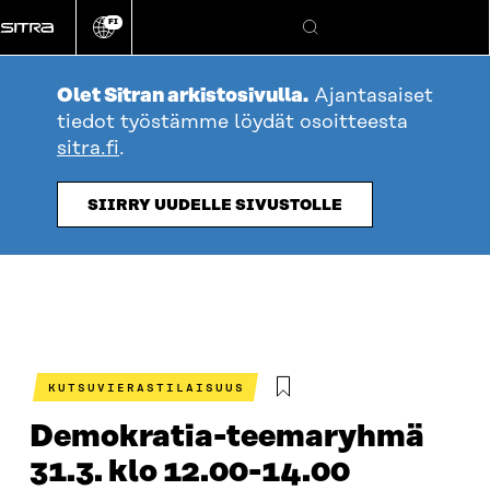
Siirry
FI
suoraan
Vaihda
Hae
sivuston
sisältöön
kieli
Olet Sitran arkistosivulla.
Ajantasaiset
tiedot työstämme löydät osoitteesta
sitra.fi
.
SIIRRY UUDELLE SIVUSTOLLE
KUTSUVIERASTILAISUUS
Demokratia-teemaryhmä
31.3. klo 12.00-14.00