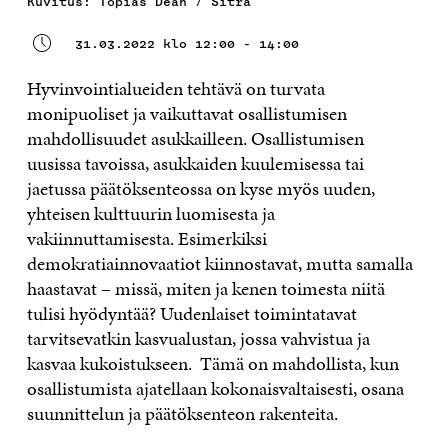
Kuvitus: Topias Dean / Sitra
31.03.2022 klo 12:00 - 14:00
Hyvinvointialueiden tehtävä on turvata
monipuoliset ja vaikuttavat osallistumisen
mahdollisuudet asukkailleen. Osallistumisen
uusissa tavoissa, asukkaiden kuulemisessa tai
jaetussa päätöksenteossa on kyse myös uuden,
yhteisen kulttuurin luomisesta ja
vakiinnuttamisesta. Esimerkiksi
demokratiainnovaatiot kiinnostavat, mutta samalla
haastavat – missä, miten ja kenen toimesta niitä
tulisi hyödyntää? Uudenlaiset toimintatavat
tarvitsevatkin kasvualustan, jossa vahvistua ja
kasvaa kukoistukseen. Tämä on mahdollista, kun
osallistumista ajatellaan kokonaisvaltaisesti, osana
suunnittelun ja päätöksenteon rakenteita.