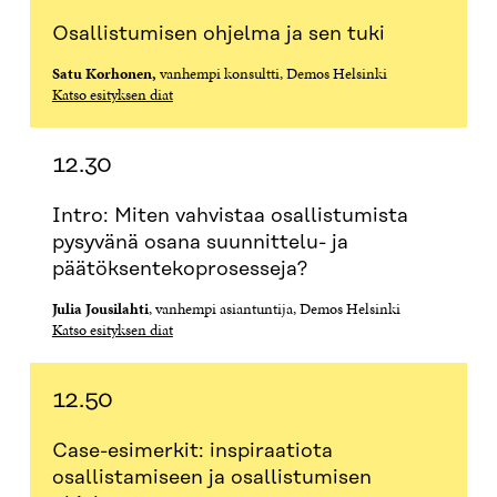
A
I
A
S
I
K
I
A
Osallistumisen ohjelma ja sen tuki
K
K
K
I
K
U
K
K
Satu Korhonen,
vanhempi konsultti, Demos Helsinki
U
N
U
K
Katso esityksen diat
N
A
N
U
A
S
A
N
S
S
S
A
12.30
S
A
S
S
A
A
S
A
Intro: Miten vahvistaa osallistumista
pysyvänä osana suunnittelu- ja
päätöksentekoprosesseja?
Julia Jousilahti
, vanhempi asiantuntija, Demos Helsinki
Katso esityksen diat
12.50
Case-esimerkit: inspiraatiota
osallistamiseen ja osallistumisen