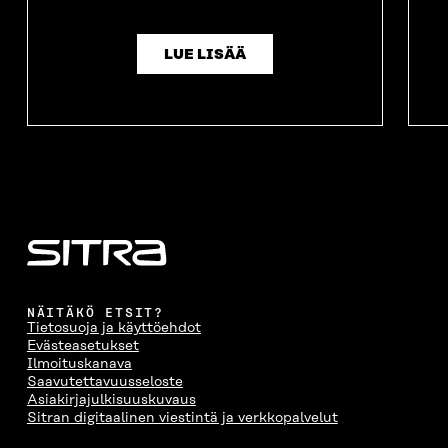
LUE LISÄÄ
NÄITÄKÖ ETSIT?
Tietosuoja ja käyttöehdot
Evästeasetukset
Ilmoituskanava
Saavutettavuusseloste
Asiakirjajulkisuuskuvaus
Sitran digitaalinen viestintä ja verkkopalvelut