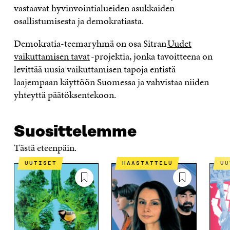
vastaavat hyvinvointialueiden asukkaiden
osallistumisesta ja demokratiasta.
Demokratia-teemaryhmä on osa Sitran
Uudet
vaikuttamisen tavat
-projektia, jonka tavoitteena on
levittää uusia vaikuttamisen tapoja entistä
laajempaan käyttöön Suomessa ja vahvistaa niiden
yhteyttä päätöksentekoon.
Suosittelemme
Tästä eteenpäin.
UUTISET
HAASTATTELU
U