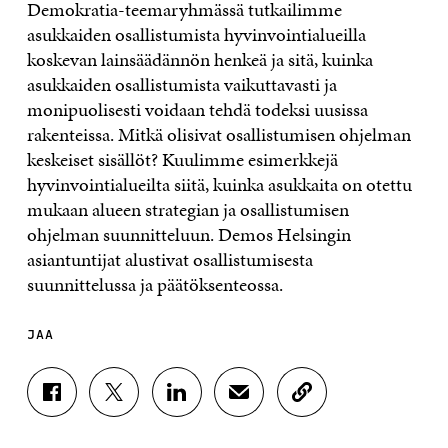
Demokratia-teemaryhmässä tutkailimme
asukkaiden osallistumista hyvinvointialueilla
koskevan lainsäädännön henkeä ja sitä, kuinka
asukkaiden osallistumista vaikuttavasti ja
monipuolisesti voidaan tehdä todeksi uusissa
rakenteissa. Mitkä olisivat osallistumisen ohjelman
keskeiset sisällöt? Kuulimme esimerkkejä
hyvinvointialueilta siitä, kuinka asukkaita on otettu
mukaan alueen strategian ja osallistumisen
ohjelman suunnitteluun. Demos Helsingin
asiantuntijat alustivat osallistumisesta
suunnittelussa ja päätöksenteossa.
JAA
J
J
J
J
K
A
A
A
A
O
A
A
A
A
P