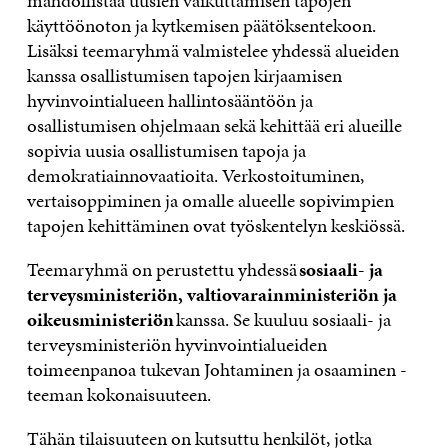
mahdollistaa uusien vaikuttamisen tapojen
käyttöönoton ja kytkemisen päätöksentekoon.
Lisäksi teemaryhmä valmistelee yhdessä alueiden
kanssa osallistumisen tapojen kirjaamisen
hyvinvointialueen hallintosääntöön ja
osallistumisen ohjelmaan sekä kehittää eri alueille
sopivia uusia osallistumisen tapoja ja
demokratiainnovaatioita. Verkostoituminen,
vertaisoppiminen ja omalle alueelle sopivimpien
tapojen kehittäminen ovat työskentelyn keskiössä.
Teemaryhmä on perustettu yhdessä
sosiaali- ja
terveysministeriön, valtiovarainministeriön ja
oikeusministeriön
kanssa. Se kuuluu sosiaali- ja
terveysministeriön hyvinvointialueiden
toimeenpanoa tukevan Johtaminen ja osaaminen -
teeman kokonaisuuteen.
Tähän tilaisuuteen on kutsuttu henkilöt, jotka