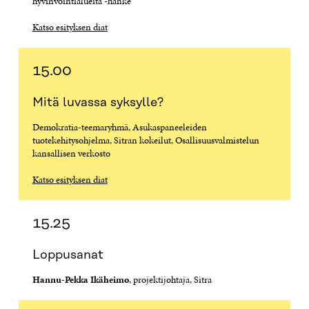
hyvinvointialueita -hanke
Katso esityksen diat
15.00
Mitä luvassa syksylle?
Demokratia-teemaryhmä, Asukaspaneeleiden
tuotekehitysohjelma, Sitran kokeilut, Osallisuusvalmistelun
kansallisen verkosto
Katso esityksen diat
15.25
Loppusanat
Hannu-Pekka Ikäheimo
, projektijohtaja, Sitra