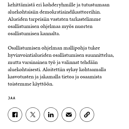
kehittämistä eri kohderyhmille ja tutustumaan
aluekohtaisiin demokratiaindikaattoreihin.
Alueiden tarpeisiin vastaten tarkastelimme
osallistumisen ohjelmaa myös nuorten
osallistumisen kannalta.
Osallistumisen ohjelman mallipohja tukee
hyvinvointialueiden osallistumisen suunnittelua,
mutta varsinainen työ ja valinnat tehdään
aluekohtaisesti. Aloitettiin syksy kohtaamalla
kasvotusten ja jakamalla tietoa ja osaamista
toistemme käyttöön.
JAA
J
J
J
J
K
A
A
A
A
O
A
A
A
A
P