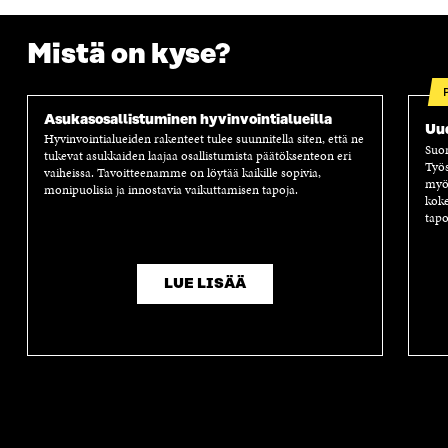
Mistä on kyse?
Asukasosallistuminen hyvinvointialueilla
Uud
Hyvinvointialueiden rakenteet tulee suunnitella siten, että ne
Suom
tukevat asukkaiden laajaa osallistumista päätöksenteon eri
Työs
vaiheissa. Tavoitteenamme on löytää kaikille sopivia,
myös
monipuolisia ja innostavia vaikuttamisen tapoja.
koke
tapo
LUE LISÄÄ