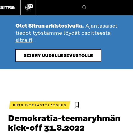
Siirry
FI
suoraan
Vaihda
Hae
sivuston
sisältöön
kieli
Olet Sitran arkistosivulla.
Ajantasaiset
tiedot työstämme löydät osoitteesta
sitra.fi
.
SIIRRY UUDELLE SIVUSTOLLE
KUTSUVIERASTILAISUUS
Demokratia-teemaryhmän
kick-off 31.8.2022