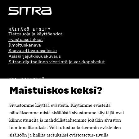
NÄITÄKÖ ETSIT?
Tietosuoja ja käyttöehdot
Evästeasetukset
Ilmoituskanava
Saavutettavuusseloste
Asiakirjajulkisuuskuvaus
Sitran digitaalinen viestintä ja verkkopalvelut
OTA YHTEYTTÄ
Suomen itsenäisyyden juhlarahasto Sitra
Maistuiskos keksi?
Itämerenkatu 11-13, PL 160,
00181 Helsinki
Sivustomme käyttää evästeitä. Käytämme evästeitä
Puhelin +358 294 618 991
Sähköpostiosoite
nähdäksemme mistä sisällöistä sivustomme käyttäjät ovat
etunimi.sukunimi@sitra.fi tai sitra@sitra.fi
kiinnostuneita ja mahdollistaaksemme joitakin sivuston
Saapumisohjeet
toiminnallisuuksia. Voit tutustua tarkemmin evästeiden
sisältöön ja hallita asetuksiasi evästeasetus-sivulla
Y-tunnus 0202132-3