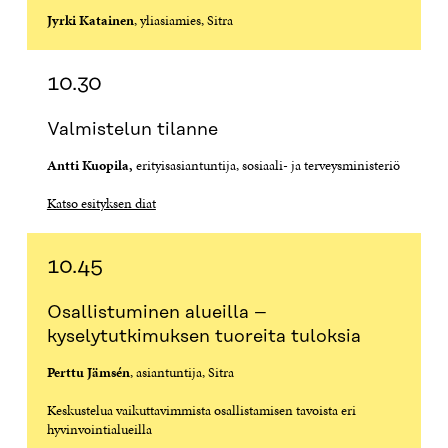
A
I
A
S
Jyrki Katainen
, yliasiamies, Sitra
I
K
I
A
K
K
K
I
K
U
K
K
10.30
U
N
U
K
N
A
N
U
A
S
A
N
Valmistelun tilanne
S
S
S
A
S
A
S
S
Antti Kuopila,
erityisasiantuntija, sosiaali- ja terveysministeriö
A
A
S
A
Katso esityksen diat
10.45
Osallistuminen alueilla –
kyselytutkimuksen tuoreita tuloksia
Perttu Jämsén
, asiantuntija, Sitra
Keskustelua vaikuttavimmista osallistamisen tavoista eri
hyvinvointialueilla