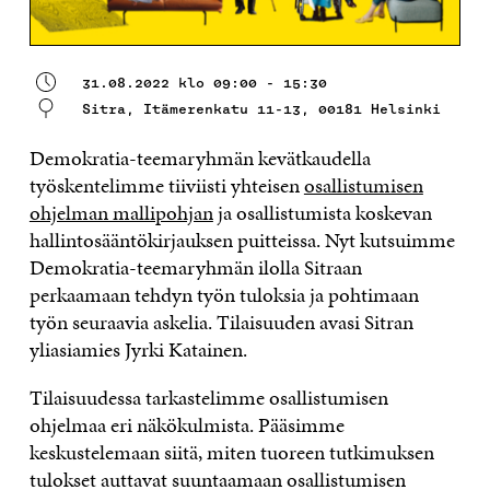
31.08.2022 klo 09:00 - 15:30
Sitra, Itämerenkatu 11-13, 00181 Helsinki
Demokratia-teemaryhmän kevätkaudella
työskentelimme tiiviisti yhteisen
osallistumisen
ohjelman mallipohjan
ja osallistumista koskevan
hallintosääntökirjauksen puitteissa. Nyt kutsuimme
Demokratia-teemaryhmän ilolla Sitraan
perkaamaan tehdyn työn tuloksia ja pohtimaan
työn seuraavia askelia. Tilaisuuden avasi Sitran
yliasiamies Jyrki Katainen.
Tilaisuudessa tarkastelimme osallistumisen
ohjelmaa eri näkökulmista. Pääsimme
keskustelemaan siitä, miten tuoreen tutkimuksen
tulokset auttavat suuntaamaan osallistumisen