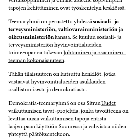
tapojen kehittäminen ovat työskentelyn keskiössä.
Teemaryhmä on perustettu yhdessä
sosiaali- ja
terveysministeriön, valtiovarainministeriön ja
oikeusministeriön
kanssa. Se kuuluu sosiaali- ja
terveysministeriön hyvinvointialueiden
toimeenpanoa tukevan
Johtaminen ja osaaminen -
teeman kokonaisuuteen
.
Tähän tilaisuuteen on kutsuttu henkilöt, jotka
vastaavat hyvinvointialueiden asukkaiden
osallistumisesta ja demokratiasta.
Demokratia-teemaryhmä on osa Sitran
Uudet
vaikuttamisen tavat
-projektia, jonka tavoitteena on
levittää uusia vaikuttamisen tapoja entistä
laajempaan käyttöön Suomessa ja vahvistaa niiden
yhteyttä päätöksentekoon.