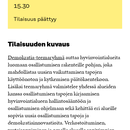
15.30
Tilaisuus päättyy
Tilaisuuden kuvaus
Demokratia-teemaryhmä
auttaa hyvinvointialueita
luomaan osallistumisen rakenteille pohjan, joka
mahdollistaa uusien vaikuttamisen tapojen
käyttöönoton ja kytkemisen päätöksentekoon.
Lisäksi teemaryhmä valmistelee yhdessä alueiden
kanssa osallistumisen tapojen kirjaamisen
hyvinvointialueen hallintosääntöön ja
osallistumisen ohjelmaan sekä kehittää eri alueille
sopivia uusia osallistumisen tapoja ja
demokratiainnovaatioita. Verkostoituminen,
vertaisoppiminen ja omalle alueelle sopivimpien