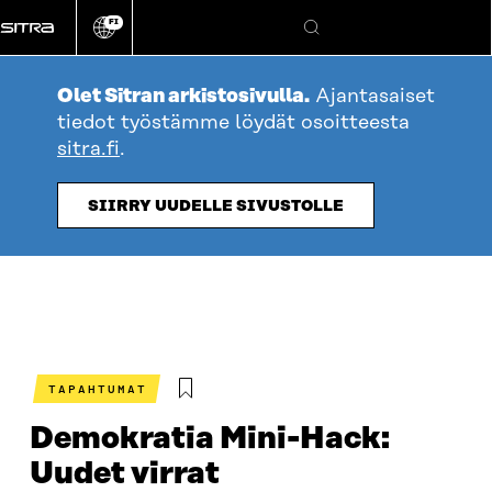
Siirry
FI
suoraan
Vaihda
Hae
sivuston
sisältöön
kieli
Olet Sitran arkistosivulla.
Ajantasaiset
tiedot työstämme löydät osoitteesta
sitra.fi
.
SIIRRY UUDELLE SIVUSTOLLE
TAPAHTUMAT
Demokratia Mini-Hack:
Uudet virrat