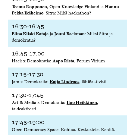
S
Ä
S
L
L
Teemu Ropponen
, Open Knowledge Finland ja
Hannu-
A
A
Ä
L
I
Pekka Ikäheimo
, Sitra: Mikä hackathon?
A
V
A
A
N
V
A
V
A
L
A
U
A
V
I
16:30-16:45
U
T
U
A
N
Elina Kiiski Kataja
ja
Jouni Backman
: Miksi Sitra ja
T
U
T
U
K
demokratia?
U
U
U
T
K
U
U
U
U
I
U
U
U
U
16:45-17:00
U
D
U
U
Hack x Demokratia:
Aapo Rista
, Forum Virium
D
E
D
U
E
S
E
D
S
S
S
E
17:15-17:30
S
A
S
S
Jam x Demokratia:
Katja Lindroos
, lähiöaktivisti
A
I
A
S
I
K
I
A
17:30-17:45
K
K
K
I
K
U
K
K
Art & Media x Demokratia:
Ilpo Heikkinen
,
U
N
U
K
taideaktivisti
N
A
N
U
A
S
A
N
17:45-19:00
S
S
S
A
S
A
S
S
Open Democracy Space. Kohtaa. Keskustele. Kehitä.
A
A
S