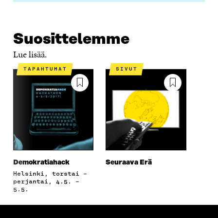
A
Suosittelemme
Lue lisää.
TAPAHTUMAT
SIVUT
Demokratiahack
Seuraava Erä
Helsinki, torstai –
perjantai, 4.5. –
5.5.