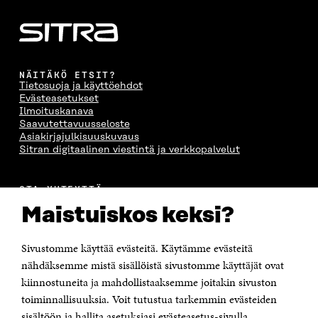
NÄITÄKÖ ETSIT?
Tietosuoja ja käyttöehdot
Evästeasetukset
Ilmoituskanava
Saavutettavuusseloste
Asiakirjajulkisuuskuvaus
Sitran digitaalinen viestintä ja verkkopalvelut
OTA YHTEYTTÄ
Suomen itsenäisyyden juhlarahasto Sitra
Maistuiskos keksi?
Itämerenkatu 11-13, PL 160,
00181 Helsinki
Sivustomme käyttää evästeitä. Käytämme evästeitä
Puhelin +358 294 618 991
Sähköpostiosoite
nähdäksemme mistä sisällöistä sivustomme käyttäjät ovat
etunimi.sukunimi@sitra.fi tai sitra@sitra.fi
kiinnostuneita ja mahdollistaaksemme joitakin sivuston
Saapumisohjeet
toiminnallisuuksia. Voit tutustua tarkemmin evästeiden
sisältöön ja hallita asetuksiasi evästeasetus-sivulla