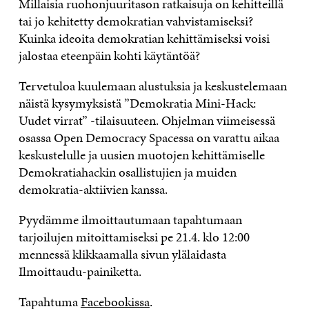
Millaisia ruohonjuuritason ratkaisuja on kehitteillä
tai jo kehitetty demokratian vahvistamiseksi?
Kuinka ideoita demokratian kehittämiseksi voisi
jalostaa eteenpäin kohti käytäntöä?
Tervetuloa kuulemaan alustuksia ja keskustelemaan
näistä kysymyksistä ”Demokratia Mini-Hack:
Uudet virrat” -tilaisuuteen. Ohjelman viimeisessä
osassa Open Democracy Spacessa on varattu aikaa
keskustelulle ja uusien muotojen kehittämiselle
Demokratiahackin osallistujien ja muiden
demokratia-aktiivien kanssa.
Pyydämme ilmoittautumaan tapahtumaan
tarjoilujen mitoittamiseksi pe 21.4. klo 12:00
mennessä klikkaamalla sivun ylälaidasta
Ilmoittaudu-painiketta.
Tapahtuma
Facebookissa
.