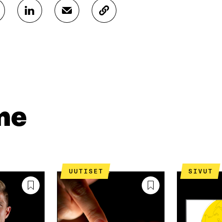
J
J
K
A
A
O
A
A
P
L
S
I
I
Ä
O
N
H
I
K
K
A
E
Ö
R
D
P
T
I
O
I
me
N
S
K
I
T
K
S
I
E
S
L
L
Ä
L
I
A
A
N
UUTISET
SIVUT
V
A
L
A
V
I
U
A
N
T
U
K
U
T
K