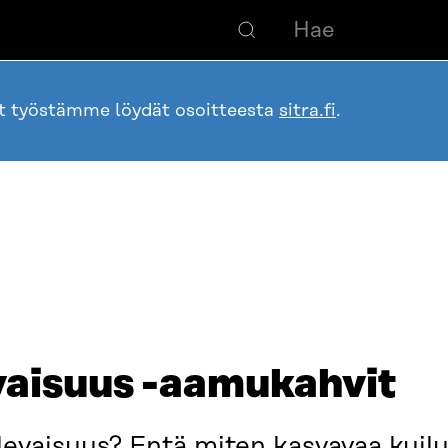
ot työstämme löydät osoitteesta
sitra.fi
.
vaisuus -aamukahvit
evaisuus? Entä miten kasvavaa kuilu