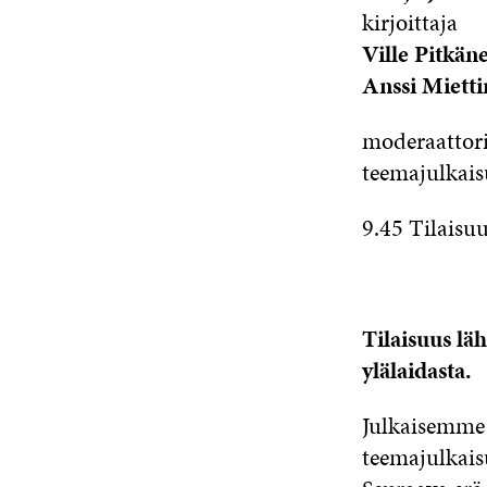
kirjoittaja
Ville Pitkän
Anssi Miett
moderaattorin
teemajulkais
9.45 Tilaisu
Tilaisuus lä
ylälaidasta.
Julkaisemme 
teemajulkais