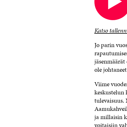
Avautuu
uudessa
ikkunassa
Katso tallenn
Jo parin vu
rapautumisest
jäsenmäärät o
ole johtanee
Viime vuoden
keskustelun 
tulevaisuus. N
Aamukahveill
ja millaisin 
voitaisiin va