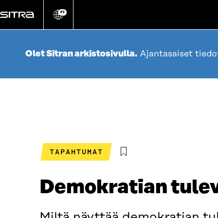
Siirry
suoraan
FI
Vaihda
sivuston
sisältöön
kieli
Olet Sitran arkistosivulla.
Ajantasaiset tied
TAPAHTUMAT
Demokratian tule
Miltä näyttää demokratian tul