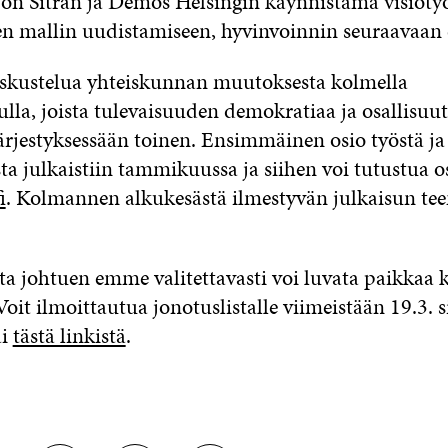
 on Sitran ja Demos Helsingin käynnistämä visiotyö
n mallin uudistamiseen, hyvinvoinnin seuraavaan 
kustelua yhteiskunnan muutoksesta kolmella
lla, joista tulevaisuuden demokratiaa ja osallisuut
järjestyksessään toinen. Ensimmäinen osio työstä ja
a julkaistiin tammikuussa ja siihen voi tutustua o
i
. Kolmannen alkukesästä ilmestyvän julkaisun te
sta johtuen emme valitettavasti voi luvata paikkaa k
Voit ilmoittautua jonotuslistalle viimeistään 19.3. 
ai
tästä linkistä
.