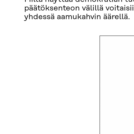
päätöksenteon välillä voita
yhdessä aamukahvin äärellä.