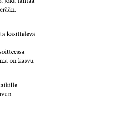
, joka tähtää
erään.
ta käsittelevä
soitteessa
ema on kasvu
aikille
sivun