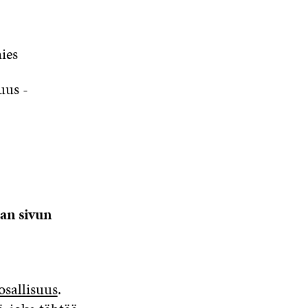
ies
uus -
aan sivun
osallisuus
.