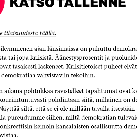
KATSO TALLENNE
e tilaisuudesta täällä.
osikymmenen ajan länsimaissa on puhuttu demokra
a tai jopa kriisistä. Äänestysprosentit ja puolueid
vat tasaisesti laskeneet. Kriisitietoiset puheet eiv
t demokratiaa vahvistaviin tekoihin.
 aikana politiikkaa ravistelleet tapahtumat ovat k
kouriintuntuvasti pohdintaan siitä, millainen on 
äyttää siltä, että se ei ole millään tavalla itsestään 
a pureudumme siihen, miltä demokratian tulevais
konkreettisin keinoin kansalaisten osallisuutta de
hvistaa.