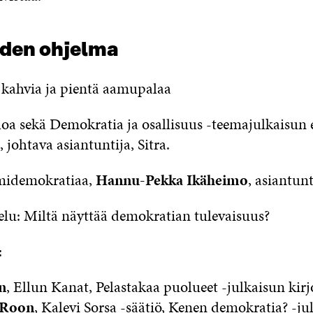
uden ohjelma
a kahvia ja pientä aamupalaa
oa sekä Demokratia ja osallisuus -teemajulkaisun e
, johtava asiantuntija, Sitra.
tmidemokratiaa,
Hannu-Pekka Ikäheimo
, asiantunt
elu: Miltä näyttää demokratian tulevaisuus?
:
n
, Ellun Kanat, Pelastakaa puolueet -julkaisun kirj
a Roon
, Kalevi Sorsa -säätiö, Kenen demokratia? -ju