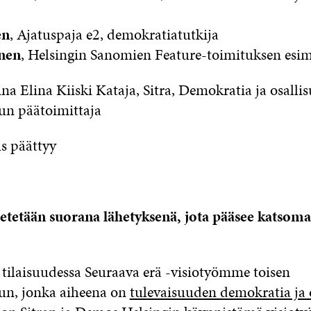
en
, Ajatuspaja e2, demokratiatutkija
inen
, Helsingin Sanomien Feature-toimituksen esim
a Elina Kiiski Kataja, Sitra, Demokratia ja osallis
un päätoimittaja
us päättyy
hetetään suorana lähetyksenä, jota pääsee katsom
tilaisuudessa Seuraava erä -visiotyömme toisen
un, jonka aiheena on
tulevaisuuden demokratia ja 