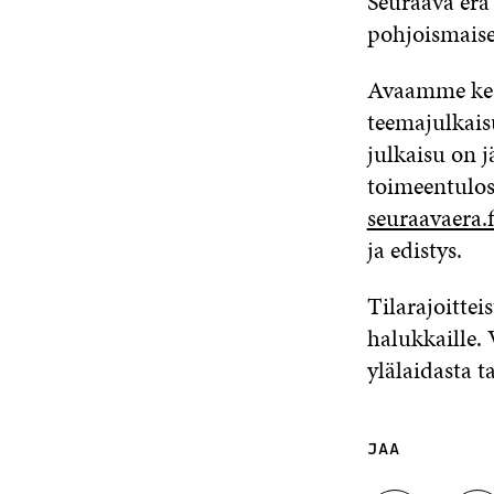
Seuraava erä
pohjoismaise
Avaamme kes
teemajulkaisu
julkaisu on 
toimeentulost
seuraavaera.f
ja edistys.
Tilarajoittei
halukkaille. 
ylälaidasta t
JAA