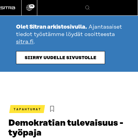
Siirry
FI
suoraan
Vaihda
Hae
sivuston
sisältöön
kieli
Olet Sitran arkistosivulla.
Ajantasaiset
tiedot työstämme löydät osoitteesta
sitra.fi
.
SIIRRY UUDELLE SIVUSTOLLE
TAPAHTUMAT
Demokratian tulevaisuus -
työpaja