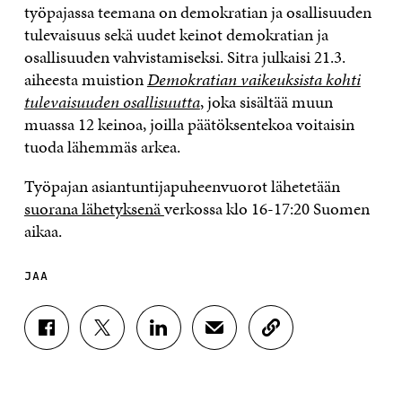
työpajassa teemana on demokratian ja osallisuuden
tulevaisuus sekä uudet keinot demokratian ja
osallisuuden vahvistamiseksi. Sitra julkaisi 21.3.
aiheesta muistion
Demokratian vaikeuksista kohti
tulevaisuuden osallisuutta
, joka sisältää muun
muassa 12 keinoa, joilla päätöksentekoa voitaisin
tuoda lähemmäs arkea.
Työpajan asiantuntijapuheenvuorot lähetetään
suorana lähetyksenä
verkossa klo 16-17:20 Suomen
aikaa.
JAA
J
J
J
J
K
A
A
A
A
O
A
A
A
A
P
F
T
L
S
I
A
W
I
Ä
O