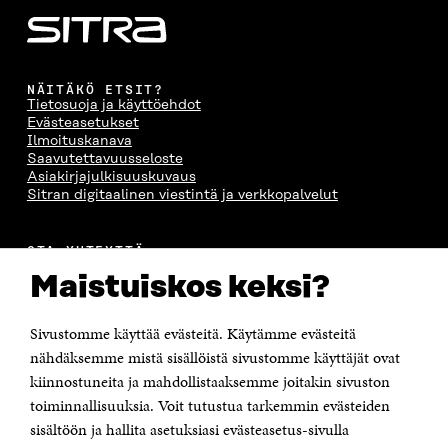
NÄITÄKÖ ETSIT?
Tietosuoja ja käyttöehdot
Evästeasetukset
Ilmoituskanava
Saavutettavuusseloste
Asiakirjajulkisuuskuvaus
Sitran digitaalinen viestintä ja verkkopalvelut
OTA YHTEYTTÄ
Suomen itsenäisyyden juhlarahasto Sitra
Maistuiskos keksi?
Itämerenkatu 11-13, PL 160,
00181 Helsinki
Sivustomme käyttää evästeitä. Käytämme evästeitä
Puhelin +358 294 618 991
Sähköpostiosoite
nähdäksemme mistä sisällöistä sivustomme käyttäjät ovat
etunimi.sukunimi@sitra.fi tai sitra@sitra.fi
kiinnostuneita ja mahdollistaaksemme joitakin sivuston
toiminnallisuuksia. Voit tutustua tarkemmin evästeiden
Saapumisohjeet
sisältöön ja hallita asetuksiasi evästeasetus-sivulla
Y-tunnus 0202132-3