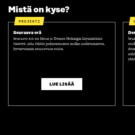
K
K
K
I
Mistä on kyse?
K
U
K
K
U
N
U
K
N
A
N
U
PROJEKTI
A
S
A
N
S
S
S
A
Seuraava erä
Dem
S
A
S
S
Seuraava erä on Sitran ja Demos Helsingin käynnistämä
Seur
A
A
S
visiotyö, joka tähtää pohjoismaisen mallin uudistamiseen,
osal
A
hyvinvoinnin seuraavaan erään.
demo
näkö
yhte
LUE LISÄÄ