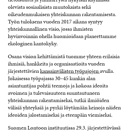
olevista sosiaalisista muutoksista sekä
oikeudenmukaisen yhteiskunnan rakentamisesta.
Työn tuloksena vuoden 2017 aikana syntyy
yhteiskunnallinen visio, jossa ihmisten
hyvinvoinnin ohella huomioidaan planeettamme
ekologinen kantokyky.
Osana vision kehittämistä tuomme yhteen erilaisia
ihmisiä, hankkeita ja organisaatioita vuoden
järjestettävien
kansainvälisten työpajojen
avulla.
Jokaisessa työpajassa 30–45 kunkin alan
asiantuntijaa pohtii teemoja ja kokoaa ideoita
avoimen ja tulevaisuuteen suuntautuneen
yhteiskunnan rakentamiseksi, tutkii ilmiöiden
välisiä yhteyksiä ja pyrkii löytämään keinoja näiden
ideoiden jalostamiseksi ja eteenpäin viemiseksi.
Suomen Lontoon instituutissa 29.3. järjestettävässä