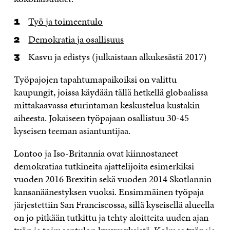
Työ ja toimeentulo
Demokratia ja osallisuus
Kasvu ja edistys (julkaistaan alkukesästä 2017)
Työpajojen tapahtumapaikoiksi on valittu
kaupungit, joissa käydään tällä hetkellä globaalissa
mittakaavassa eturintaman keskustelua kustakin
aiheesta. Jokaiseen työpajaan osallistuu 30-45
kyseisen teeman asiantuntijaa.
Lontoo ja Iso-Britannia ovat kiinnostaneet
demokratiaa tutkineita ajattelijoita esimerkiksi
vuoden 2016 Brexitin sekä vuoden 2014 Skotlannin
kansanäänestyksen vuoksi. Ensimmäinen työpaja
järjestettiin San Franciscossa, sillä kyseisellä alueella
on jo pitkään tutkittu ja tehty aloitteita uuden ajan