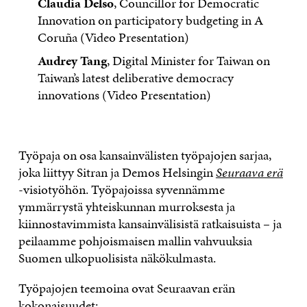
Claudia Delso
, Councillor for Democratic
Innovation on participatory budgeting in A
Coruña (Video Presentation)
Audrey Tang
, Digital Minister for Taiwan on
Taiwan’s latest deliberative democracy
innovations (Video Presentation)
Työpaja on osa kansainvälisten työpajojen sarjaa,
joka liittyy Sitran ja Demos Helsingin
Seuraava erä
-visiotyöhön. Työpajoissa syvennämme
ymmärrystä yhteiskunnan murroksesta ja
kiinnostavimmista kansainvälisistä ratkaisuista – ja
peilaamme pohjoismaisen mallin vahvuuksia
Suomen ulkopuolisista näkökulmasta.
Työpajojen teemoina ovat Seuraavan erän
kokonaisuudet: