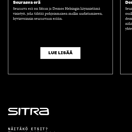
Seuraava erä
Dem
U
N
U
K
Seuraava erä on Sitran ja Demos Helsingin käynnistämä
Seur
N
A
N
U
visiotyö, joka tähtää pohjoismaisen mallin uudistamiseen,
osal
A
S
A
N
hyvinvoinnin seuraavaan erään.
demo
S
S
S
A
näkö
S
A
S
S
yhte
A
A
S
A
LUE LISÄÄ
NÄITÄKÖ ETSIT?