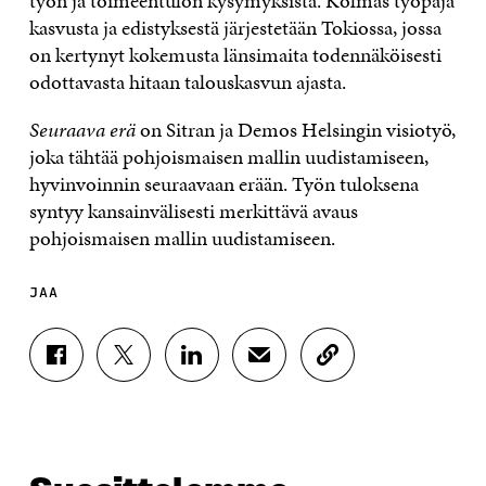
työn ja toimeentulon kysymyksistä. Kolmas työpaja
kasvusta ja edistyksestä järjestetään Tokiossa, jossa
on kertynyt kokemusta länsimaita todennäköisesti
odottavasta hitaan talouskasvun ajasta.
Seuraava erä
on Sitran ja Demos Helsingin visiotyö,
joka tähtää pohjoismaisen mallin uudistamiseen,
hyvinvoinnin seuraavaan erään. Työn tuloksena
syntyy kansainvälisesti merkittävä avaus
pohjoismaisen mallin uudistamiseen.
JAA
J
J
J
J
K
A
A
A
A
O
A
A
A
A
P
F
T
L
S
I
A
W
I
Ä
O
C
I
N
H
I
E
T
K
K
A