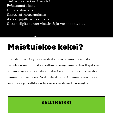
Tietosuoja ja käyttöehdot
Evästeasetukset
Ilmoituskanava
Saavutettavuusseloste
Asiakirjajulkisuuskuvaus
Sitran digitaalinen viestintä ja verkkopalvelut
OTA YHTEYTTÄ
Suomen itsenäisyyden juhlarahasto Sitra
Maistuiskos keksi?
Itämerenkatu 11-13, PL 160,
00181 Helsinki
Sivustomme käyttää evästeitä. Käytämme evästeitä
Puhelin +358 294 618 991
Sähköpostiosoite
nähdäksemme mistä sisällöistä sivustomme käyttäjät ovat
etunimi.sukunimi@sitra.fi tai sitra@sitra.fi
kiinnostuneita ja mahdollistaaksemme joitakin sivuston
toiminnallisuuksia. Voit tutustua tarkemmin evästeiden
Saapumisohjeet
sisältöön ja hallita asetuksiasi evästeasetus-sivulla
Y-tunnus 0202132-3
OLEMME NÄISSÄ SOMEISSA
SALLI KAIKKI
Facebook
Avautuu
uudessa