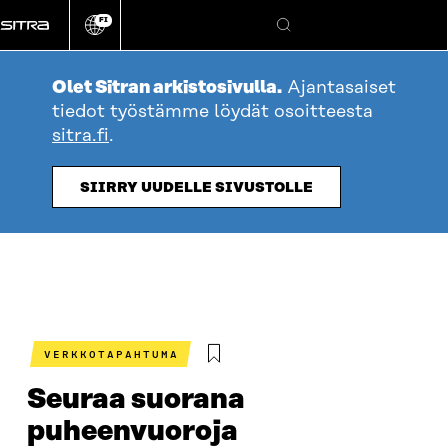
Siirry
FI
suoraan
Vaihda
Hae
sivuston
sisältöön
kieli
Olet Sitran arkistosivulla.
Ajantasaiset
tiedot työstämme löydät osoitteesta
sitra.fi
.
SIIRRY UUDELLE SIVUSTOLLE
VERKKOTAPAHTUMA
Seuraa suorana
puheenvuoroja