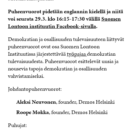
Puheenvuorot pidetään englannin kielellä ja niitä
voi seurata 29.3. klo 16:15-17:30 välillä
Suomen
Lontoon instituutin Facebook-sivulla
.
Demokratian ja osallisuuden tulevaisuuteen liittyvät
puheenvuorot ovat osa Suomen Lontoon
Instituutissa järjestettävää
työpajaa
demokratian
tulevaisuudesta. Puheenvuorot esittelevät uusia ja
nousevia tapoja demokratian ja osallisuuden
vahvistamiseksi.
Johdantopuheenvuorot:
Aleksi Neuvonen
, founder, Demos Helsinki
Roope Mokka
, founder, Demos Helsinki
Puhujat: