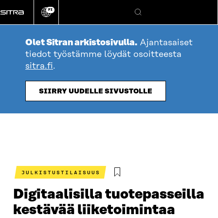
Siirry
FI
suoraan
Vaihda
Hae
sivuston
sisältöön
kieli
Olet Sitran arkistosivulla.
Ajantasaiset
tiedot työstämme löydät osoitteesta
sitra.fi
.
SIIRRY UUDELLE SIVUSTOLLE
JULKISTUSTILAISUUS
Digitaalisilla tuotepasseilla
kestävää liiketoimintaa