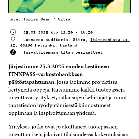
Kuva: Topias Dean / Sitra
25.03.2025 klo 12:30 - 16:30
Leonardo-auditorio, Sitra,
Itämerenkatu 11-
13, 00180 Helsinki, Finland
Turvallisemman tilan periaatteet
Järjestimme 25.3.2025 vuoden kestäneen
FINNPASS-verkostohankkeen
päätöstapahtuman
, jossa jaoimme projektissa
kertyneitä oppeja. Kutsuimme kaikki tuotepasseja
toteuttavat yritykset, ratkaisujen kehittäjät ja muut
tuotetiedon hyödyntämisestä kiinnostuneet
oppimaan ja inspiroitumaan yhdessä.
Yritykset, jotka ovat jo aloittaneet tuotepassien
toteuttamisen, jakoivat tilaisuudessa kokemuksiaan