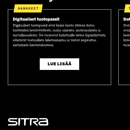
K
U
K
K
U
N
U
K
HANKKEET
N
A
N
U
A
S
A
N
Digitaaliset tuotepassit
Dat
S
S
S
A
Digitaaliset tuotepassit ovat keino koota yhteen dataa
Dat
S
A
S
S
tuotteiden kestävyydestä, raaka-aineista, materiaaleista ja
avai
A
A
S
turvallisuudesta. Ne tarjoavat kuluttajille tietoa läpinäkyvästi,
kest
A
edistävät vastuullista liiketoimintaa ja voivat nopeuttaa
hyöd
siirtymistä kiertotalouteen.
tarj
LUE LISÄÄ