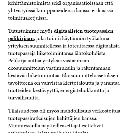
kehittämistoimista sekä organisaatioissaan että
yhteistyössä kumppaneidensa kanssa erilaisissa
toimitusketjuissa.
Tutustuimme myös
digitaalisten tuotepassien
pelikirjaan
, joka toimii käytännön työkaluna
yrityksen suunnitellessa ja toteuttaessa digitaalisia
tuotepasseja liiketoimintansa lähtökohdista.
Pelikirja auttaa yrityksiä vastaamaan
ekosuunnittelun vaatimuksiin ja rakentamaan
kestävää liiketoimintaa. Ekosuunnitteluasetuksen
tavoitteena on vahvistaa kiertotaloutta ja parantaa
tuotteiden kestävyyttä, energiatehokkuutta ja
turvallisuutta.
Tilaisuudessa oli myös mahdollisuus verkostoitua
tuotepassiratkaisujen kehittäjien kanssa.
Minimessuilla näytteilleasettajat esittelivät
ratkaisujaan, joista voi hakea ideoita