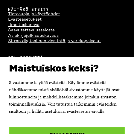
NÄITÄKÖ ETSIT?
Tietosuoja ja käyttöehdot
Evästeasetukset
Ilmoituskanava
Saavutettavuusseloste
Asiakirjajulkisuuskuvaus
Sitran digitaalinen viestintä ja verkkopalvelut
OTA YHTEYTTÄ
Suomen itsenäisyyden juhlarahasto Sitra
Maistuiskos keksi?
Itämerenkatu 11-13, PL 160,
00181 Helsinki
Sivustomme käyttää evästeitä. Käytämme evästeitä
Puhelin +358 294 618 991
Sähköpostiosoite
nähdäksemme mistä sisällöistä sivustomme käyttäjät ovat
etunimi.sukunimi@sitra.fi tai sitra@sitra.fi
kiinnostuneita ja mahdollistaaksemme joitakin sivuston
Saapumisohjeet
toiminnallisuuksia. Voit tutustua tarkemmin evästeiden
sisältöön ja hallita asetuksiasi evästeasetus-sivulla
Y-tunnus 0202132-3
OLEMME NÄISSÄ SOMEISSA