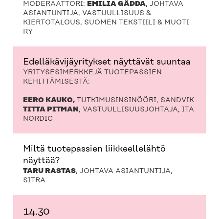
MODERAATTORI:
EMILIA GÄDDA
, JOHTAVA
ASIANTUNTIJA, VASTUULLISUUS &
KIERTOTALOUS, SUOMEN TEKSTIILI & MUOTI
RY
Edelläkävijäyritykset näyttävät suuntaa
YRITYSESIMERKKEJÄ TUOTEPASSIEN
KEHITTÄMISESTÄ:
EERO KAUKO,
TUTKIMUSINSINÖÖRI, SANDVIK
TITTA PITMAN
, VASTUULLISUUSJOHTAJA, ITA
NORDIC
Miltä tuotepassien liikkeellelähtö
näyttää?
TARU RASTAS
, JOHTAVA ASIANTUNTIJA,
SITRA
14.30