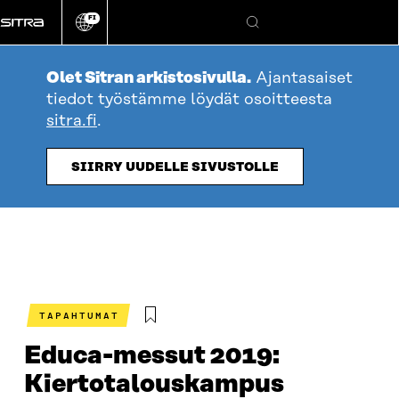
Siirry
FI
suoraan
Vaihda
Hae
sivuston
sisältöön
kieli
Olet Sitran arkistosivulla.
Ajantasaiset
tiedot työstämme löydät osoitteesta
sitra.fi
.
SIIRRY UUDELLE SIVUSTOLLE
TAPAHTUMAT
Educa-messut 2019:
Kiertotalouskampus