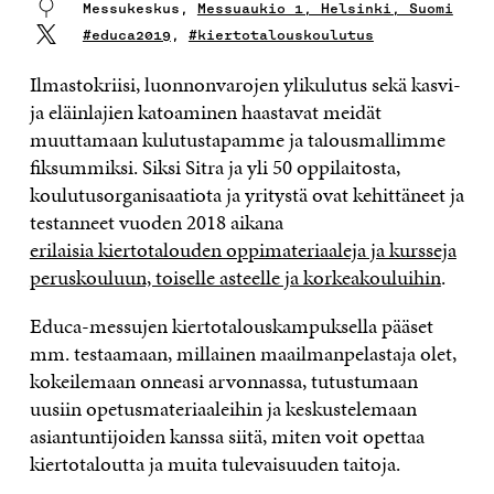
Messukeskus,
Messuaukio 1, Helsinki, Suomi
#educa2019
,
#kiertotalouskoulutus
Ilmastokriisi, luonnonvarojen ylikulutus sekä kasvi-
ja eläinlajien katoaminen haastavat meidät
muuttamaan kulutustapamme ja talousmallimme
fiksummiksi. Siksi Sitra ja yli 50 oppilaitosta,
koulutusorganisaatiota ja yritystä ovat kehittäneet ja
testanneet vuoden 2018 aikana
erilaisia kiertotalouden oppimateriaaleja ja kursseja
peruskouluun, toiselle asteelle ja korkeakouluihin
.
Educa-messujen kiertotalouskampuksella pääset
mm. testaamaan, millainen maailmanpelastaja olet,
kokeilemaan onneasi arvo
nnassa, tutustumaan
uusiin opetusmateriaaleihin ja keskustelemaan
asiantuntijoiden kanssa siitä, miten voit opettaa
kiertotaloutta ja muita tulevaisuuden taitoja.