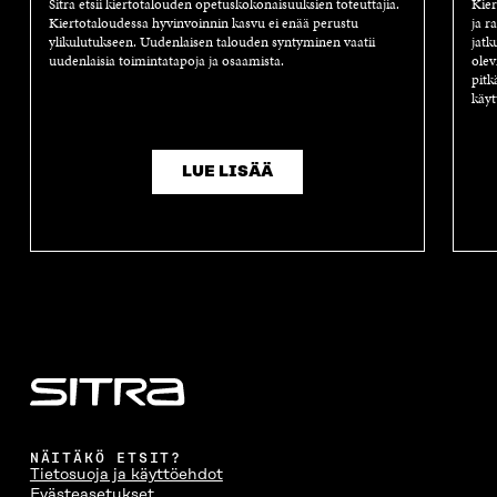
Sitra etsii kiertotalouden opetuskokonaisuuksien toteuttajia.
Kier
Kiertotaloudessa hyvinvoinnin kasvu ei enää perustu
ja r
ylikulutukseen. Uudenlaisen talouden syntyminen vaatii
jatk
uudenlaisia toimintatapoja ja osaamista.
olev
pitk
käyt
LUE LISÄÄ
NÄITÄKÖ ETSIT?
Tietosuoja ja käyttöehdot
Evästeasetukset