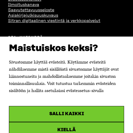
Ilmoituskanava
Saavutettavuusseloste
Asiakirjajulkisuuskuvaus
Sitran digitaalinen viestintä ja verkkopalvelut
OTA YHTEYTTÄ
Suomen itsenäisyyden juhlarahasto Sitra
Maistuiskos keksi?
Itämerenkatu 11-13, PL 160,
00181 Helsinki
Sivustomme käyttää evästeitä. Käytämme evästeitä
Puhelin +358 294 618 991
Sähköpostiosoite
nähdäksemme mistä sisällöistä sivustomme käyttäjät ovat
etunimi.sukunimi@sitra.fi tai sitra@sitra.fi
kiinnostuneita ja mahdollistaaksemme joitakin sivuston
toiminnallisuuksia. Voit tutustua tarkemmin evästeiden
Saapumisohjeet
sisältöön ja hallita asetuksiasi evästeasetus-sivulla
Y-tunnus 0202132-3
OLEMME NÄISSÄ SOMEISSA
SALLI KAIKKI
Facebook
Avautuu
uudessa
Linkedin
ikkunassa
KIELLÄ
Avautuu