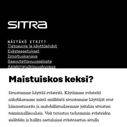
NÄITÄKÖ ETSIT?
Tietosuoja ja käyttöehdot
Evästeasetukset
Ilmoituskanava
Saavutettavuusseloste
Asiakirjajulkisuuskuvaus
Sitran digitaalinen viestintä ja verkkopalvelut
Maistuiskos keksi?
OTA YHTEYTTÄ
Sivustomme käyttää evästeitä. Käytämme evästeitä
Suomen itsenäisyyden juhlarahasto Sitra
Itämerenkatu 11-13, PL 160,
nähdäksemme mistä sisällöistä sivustomme käyttäjät ovat
00181 Helsinki
kiinnostuneita ja mahdollistaaksemme joitakin sivuston
Puhelin +358 294 618 991
toiminnallisuuksia. Voit tutustua tarkemmin evästeiden
Sähköpostiosoite
sisältöön ja hallita asetuksiasi evästeasetus-sivulla
etunimi.sukunimi@sitra.fi tai sitra@sitra.fi