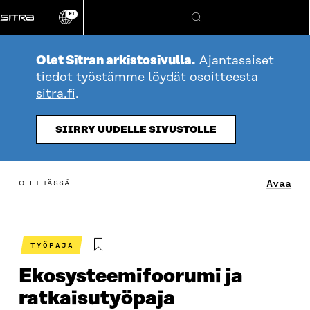
Siirry
FI
suoraan
Vaihda
Hae
sivuston
sisältöön
kieli
Olet Sitran arkistosivulla.
Ajantasaiset
tiedot työstämme löydät osoitteesta
sitra.fi
.
SIIRRY UUDELLE SIVUSTOLLE
table_of_contents
Avaa
OLET TÄSSÄ
TYÖPAJA
Ekosysteemifoorumi ja
ratkaisutyöpaja