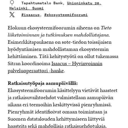
Tapahtumatalo Bank,
Unioninkatu 20,
Helsinki, Suomi
#isaacus
,
#ekosysteemifoorumi
Elokuun ekosysteemifoorumin aiheena on
Tieto
liiketoiminnan ja tutkimuksen mahdollistajana
.
Esimerkkitapauksena on sote-tiedon toissijaisen
hyödyntämisen mahdollistaman ekosysteemin
kehittäminen. Tätä kehitystyötä on ollut tukemassa
Sitran koordinoima
Isaacus – Hyvinvoinnin
palveluoperaattori -hanke
.
Ratkaisutyöpaja aamupäivällä:
Ekosysteemifoorumin käsittelyyn vietävät haasteet
ja ratkaisuvaihtoehdot valmistellaan aamupäivän
aikana eri teemoihin keskittyvissä pienryhmissä.
Pienryhmät identifioivat omaan toimintaan ja
Suomen datatalouden kehittymiseen liittyviä
haasteita sekä mahdollisia ratkaisuehdotuksia.