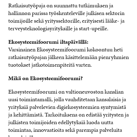
Ratkaisutyöpaja on suunnattu tutkimuksen ja
hallinnon parissa työskenteleville julkisen sektorin
toimijoille sekä yrityssektorille, erityisesti lääke- ja
terveysteknologiayrityksille ja start-upeille.
Ekosysteemifoorumi iltapäivällä:
Varsinainen Ekosysteemifoorumi kokoontuu heti
ratkaisutyöpajan jälkeen käsittelemään pienryhmien
tuotokset jatkotoimenpiteitä varten.
Mikä on Ekosysteemifoorumi?
Ekosysteemifoorumi on valtioneuvoston kanslian
uusi toimintamalli, jolla vauhditetaan kansalaisia ja
yrityksiä palvelevien digiekosysteemien syntymistä
ja kehittämistä. Tarkoituksena on edistää yritysten ja
julkisten toimijoiden edellytyksiä luoda uutta
toimintaa, innovaatioita sekä parempia palveluita