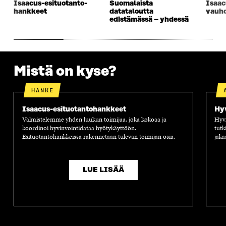
Isaacus-esituotanto­
Suomalaista
Isaac
hankkeet
datataloutta
vauhd
edistämässä – yhdessä
Mistä on kyse?
HANKE
Isaacus-esituotantohankkeet
Hyv
Valmistelemme yhden luukun toimijaa, joka kokoaa ja
Hyvi
koordinoi hyvinvointidataa hyötykäyttöön.
tutk
Esituotantohankkeissa rakennetaan tulevan toimijan osia.
jaka
LUE LISÄÄ