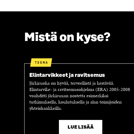
A
W
C
I
E
T
B
T
O
E
O
R
Mistä on kyse?
K
I
I
S
S
S
S
Ä
A
A
TEEMA
A
V
V
A
Elintarvikkeet ja ravitsemus
A
U
Järkiruoka on hyvää, terveellistä ja kestävää.
U
T
Elintarvike- ja ravitsemusohjelma (ERA) 2005-2008
T
U
vauhditti järkiruuan nostetta esimerkiksi
U
U
tutkimuksella, koulutuksella ja alan toimijoiden
U
U
yhteishankkeilla.
U
U
U
D
D
E
E
S
LUE LISÄÄ
S
S