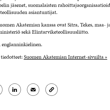
elin jäsenet, suomalaisten rahoittajaorganisaatioi
eteollisuuden asiantuntijat.
 Suomen Akatemian kanssa ovat Sitra, Tekes, maa- j
nisteriö sekä Elintarviketeollisuusliitto.
 englanninkielinen.
 tiedotteet:
Suomen Akatemian Internet-sivuilta »
J
J
K
A
A
O
A
A
P
L
S
I