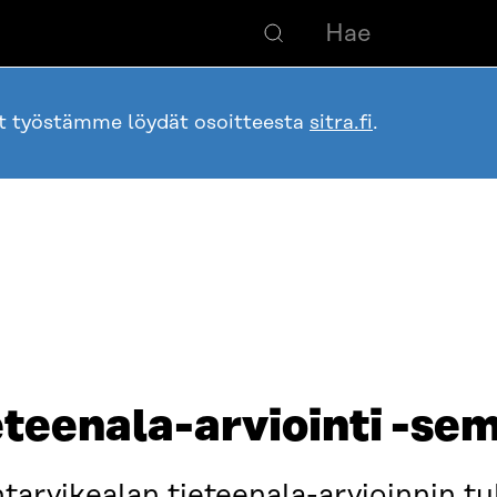
ot työstämme löydät osoitteesta
sitra.fi
.
eteenala-arviointi -se
ntarvikealan tieteenala-arvioinnin tu