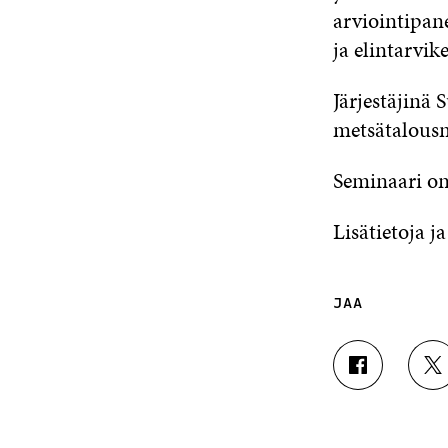
arviointipane
ja elintarvik
Järjestäjinä
metsätalousmi
Seminaari on
Lisätietoja ja
JAA
J
J
A
A
A
A
F
T