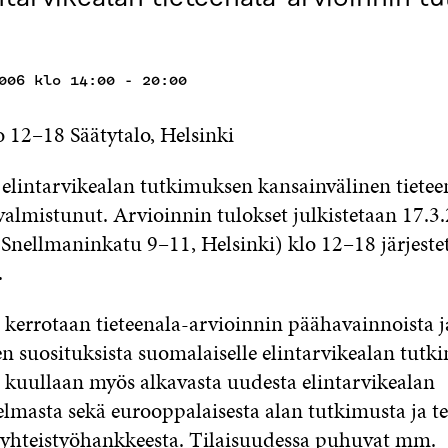
006 klo 14:00 - 20:00
o 12
–
18 Säätytalo, Helsinki
elintarvikealan tutkimuksen kansainvälinen tietee
 valmistunut. Arvioinnin tulokset julkistetaan 17.3
 (Snellmaninkatu 9
–
11, Helsinki) klo 12
–
18 järjeste
.
 kerrotaan tieteenala-arvioinnin päähavainnoista j
en suosituksista suomalaiselle elintarvikealan tutk
 kuullaan myös alkavasta uudesta elintarvikealan
lmasta sekä eurooppalaisesta alan tutkimusta ja te
 yhteistyöhankkeesta. Tilaisuudessa puhuvat mm.