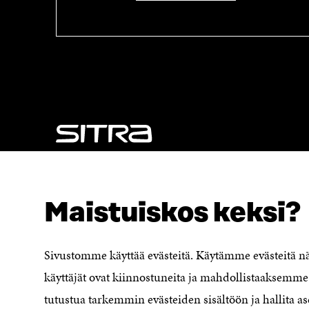
S
A
A
I
I
K
K
K
K
U
U
N
N
A
A
S
S
S
S
A
A
NÄITÄKÖ ETSIT?
Tietosuoja ja käyttöehdot
Maistuiskos keksi?
Evästeasetukset
Ilmoituskanava
Saavutettavuusseloste
Sivustomme käyttää evästeitä. Käytämme evästeitä 
Asiakirjajulkisuuskuvaus
käyttäjät ovat kiinnostuneita ja mahdollistaaksemme 
Sitran digitaalinen viestintä ja
tutustua tarkemmin evästeiden sisältöön ja hallita as
verkkopalvelut