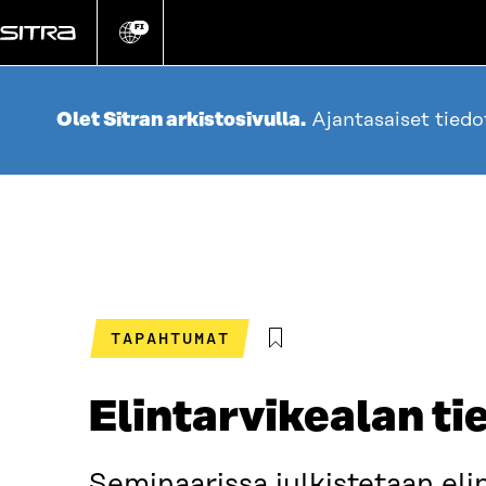
Siirry
suoraan
FI
Vaihda
sivuston
sisältöön
kieli
Olet Sitran arkistosivulla.
Ajantasaiset tied
TAPAHTUMAT
Elintarvikealan ti
Seminaarissa julkistetaan eli