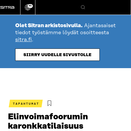
Siirry
FI
suoraan
Vaihda
Hae
sivuston
sisältöön
kieli
Olet Sitran arkistosivulla.
Ajantasaiset
tiedot työstämme löydät osoitteesta
sitra.fi
.
SIIRRY UUDELLE SIVUSTOLLE
TAPAHTUMAT
Elinvoimafoorumin
karonkkatilaisuus