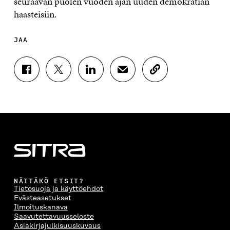
seuraavan puolen vuoden ajan uuden demokratian
haasteisiin.
JAA
J
J
J
J
K
A
A
A
A
O
A
A
A
A
P
F
T
L
S
I
A
W
I
Ä
O
C
I
N
H
I
E
T
K
K
A
B
T
E
Ö
R
O
E
D
P
T
O
R
I
O
I
K
I
N
S
K
I
S
I
T
K
NÄITÄKÖ ETSIT?
S
S
S
I
E
Tietosuoja ja käyttöehdot
S
Ä
S
L
L
Evästeasetukset
A
A
Ä
L
I
Ilmoituskanava
A
V
A
A
N
Saavutettavuusseloste
V
A
V
A
L
Asiakirjajulkisuuskuvaus