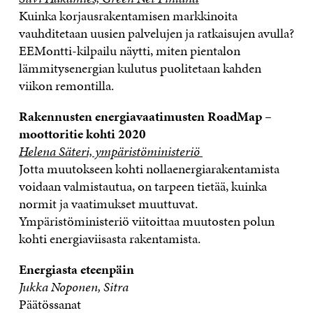
Kuinka korjausrakentamisen markkinoita
vauhditetaan uusien palvelujen ja ratkaisujen avulla?
EEMontti-kilpailu näytti, miten pientalon
lämmitysenergian kulutus puolitetaan kahden
viikon remontilla.
Rakennusten energiavaatimusten RoadMap –
moottoritie kohti 2020
Helena Säteri, ympäristöministeriö
Jotta muutokseen kohti nollaenergiarakentamista
voidaan valmistautua, on tarpeen tietää, kuinka
normit ja vaatimukset muuttuvat.
Ympäristöministeriö viitoittaa muutosten polun
kohti energiaviisasta rakentamista.
Energiasta eteenpäin
Jukka Noponen, Sitra
Päätössanat