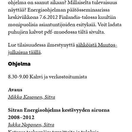
ohjelma on saanut aikaan? Millaiselta tulevaisuus
näyttää?
Energiaohjelman päätösseminaarissa
keskiviikkona 7.6.2012 Finlandia-talossa kuultiin
monipuolisia asiantuntijoiden esityksiä. Voit ladata
puhujien kalvot pdf-muodossa tältä sivulta.
Lue tilaisuudessa ilmestynyttä
sähköistä Muutos-
julkaisua täällä
.
Ohjelma
8.30-9.00 Kahvi ja verkostoitumista
Avaus
Mikko Kosonen, Sitra
Sitran Energiaohjelma kestävyyden airuena
2008–2012
Jukka Noponen, Sitra
Katsaus taaksepäin: tavoitteita ja tuloksia.