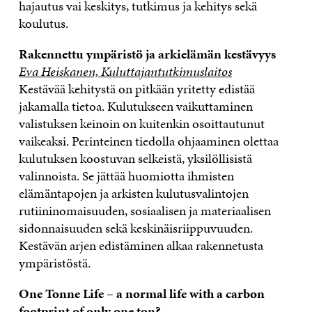
hajautus vai keskitys, tutkimus ja kehitys sekä
koulutus.
Rakennettu ympäristö ja arkielämän kestävyys
Eva Heiskanen, Kuluttajantutkimuslaitos
Kestävää kehitystä on pitkään yritetty edistää
jakamalla tietoa. Kulutukseen vaikuttaminen
valistuksen keinoin on kuitenkin osoittautunut
vaikeaksi. Perinteinen tiedolla ohjaaminen olettaa
kulutuksen koostuvan selkeistä, yksilöllisistä
valinnoista. Se jättää huomiotta ihmisten
elämäntapojen ja arkisten kulutusvalintojen
rutiininomaisuuden, sosiaalisen ja materiaalisen
sidonnaisuuden sekä keskinäisriippuvuuden.
Kestävän arjen edistäminen alkaa rakennetusta
ympäristöstä.
One Tonne Life – a normal life with a carbon
footprint of only one ton?