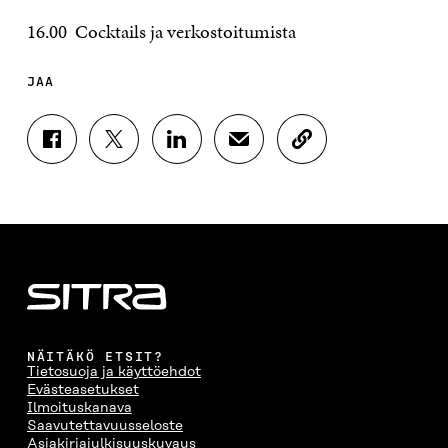
16.00 Cocktails ja verkostoitumista
JAA
J
J
J
J
K
A
A
A
A
O
A
A
A
A
P
F
T
L
S
I
A
W
I
Ä
O
C
I
N
H
I
E
T
K
K
A
B
T
E
Ö
R
O
E
D
P
T
O
R
I
O
I
K
I
N
S
K
I
S
I
T
K
NÄITÄKÖ ETSIT?
S
S
S
I
E
Tietosuoja ja käyttöehdot
S
Ä
S
L
L
Evästeasetukset
A
A
Ä
L
I
Ilmoituskanava
A
V
A
A
N
Saavutettavuusseloste
V
A
V
A
L
Asiakirjajulkisuuskuvaus