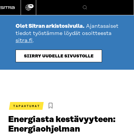
Siirry
FI
suoraan
Vaihda
Hae
sivuston
sisältöön
kieli
Olet Sitran arkistosivulla.
Ajantasaiset
tiedot työstämme löydät osoitteesta
sitra.fi
.
SIIRRY UUDELLE SIVUSTOLLE
TAPAHTUMAT
Energiasta kestävyyteen:
Energiaohjelman