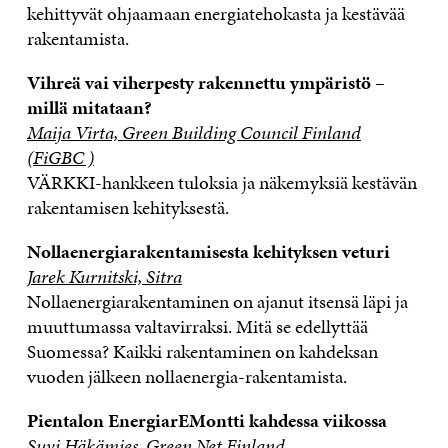
kehittyvät ohjaamaan energiatehokasta ja kestävää
rakentamista.
Vihreä vai viherpesty rakennettu ympäristö –
millä mitataan?
Maija Virta, Green Building Council Finland
(FiGBC )
VÄRKKI-hankkeen tuloksia ja näkemyksiä kestävän
rakentamisen kehityksestä.
Nollaenergiarakentamisesta kehityksen veturi
Jarek Kurnitski, Sitra
Nollaenergiarakentaminen on ajanut itsensä läpi ja
muuttumassa valtavirraksi. Mitä se edellyttää
Suomessa? Kaikki rakentaminen on kahdeksan
vuoden jälkeen nollaenergia-rakentamista.
Pientalon EnergiarEMontti kahdessa viikossa
Suvi Häkämies, Green Net Finland