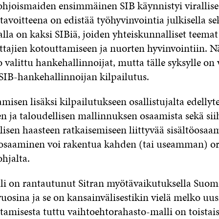
hjoismaiden ensimmäinen SIB käynnistyi virallises
tavoitteena on edistää työhyvinvointia julkisella sek
alla on kaksi SIBiä, joiden yhteiskunnalliset teemat 
jien kotouttamiseen ja nuorten hyvinvointiin. N
 valittu hankehallinnoijat, mutta tälle syksylle on 
 SIB-hankehallinnoijan kilpailutus.
isen lisäksi kilpailutukseen osallistujalta edellyt
n ja taloudellisen mallinnuksen osaamista sekä siih
isen haasteen ratkaisemiseen liittyvää sisältöosaam
 osaaminen voi rakentua kahden (tai useamman) or
hjalta.
i on rantautunut Sitran myötävaikutuksella Suom
uosina ja se on kansainvälisestikin vielä melko uus
tamisesta tuttu vaihtoehtorahasto-malli on toistais