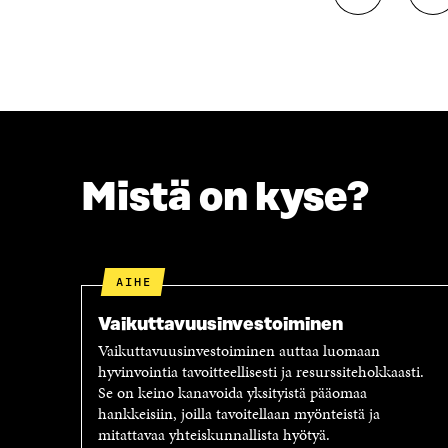
A
A
A
A
F
T
A
W
C
I
E
T
B
T
O
E
O
R
Mistä on kyse?
K
I
I
S
S
S
S
Ä
A
A
AIHE
A
V
V
A
Vaikuttavuus­investoiminen
A
U
Vaikuttavuusinvestoiminen auttaa luomaan
U
T
hyvinvointia tavoitteellisesti ja resurssitehokkaasti.
T
U
Se on keino kanavoida yksityistä pääomaa
U
U
hankkeisiin, joilla tavoitellaan myönteistä ja
U
U
mitattavaa yhteiskunnallista hyötyä.
U
U