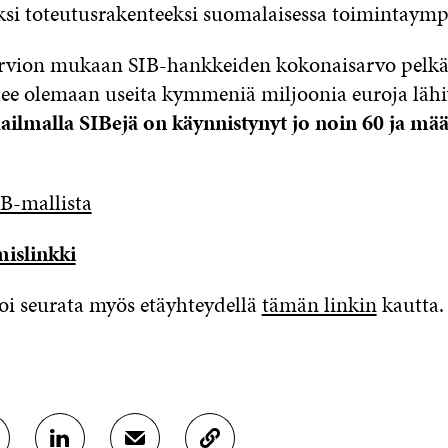
i toteutusrakenteeksi suomalaisessa toimintaympä
arvion mukaan SIB-hankkeiden kokonaisarvo pelkä
ee olemaan useita kymmeniä miljoonia euroja läh
ilmalla SIBejä on käynnistynyt jo noin 60 ja mää
IB-mallista
islinkki
voi seurata myös etäyhteydellä
tämän linkin
kautta.
J
J
K