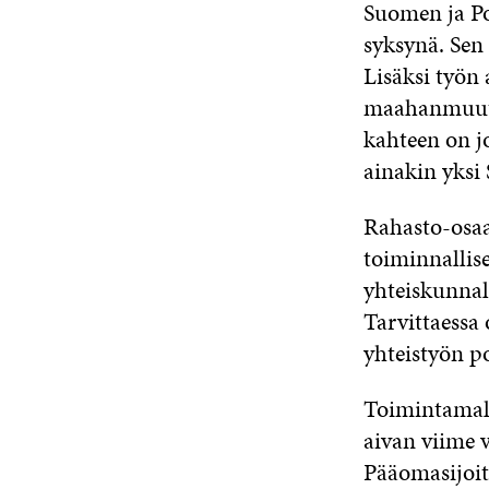
Suomen ja Po
syksynä. Sen 
Lisäksi työn 
maahanmuutta
kahteen on jo
ainakin yksi
Rahasto-osaam
toiminnallise
yhteiskunnall
Tarvittaessa
yhteistyön po
Toimintamall
aivan viime v
Pääomasijoit