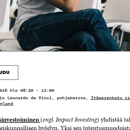
AUDU
016 klo 08:30 - 12:00
io Leonardo da Vinci, pohjakerros,
Itämerenkatu 11
nland
sinvestoiminen
(
engl. Impact Investing
) yhdistää ta
teiskunnallisen hyödyn. Yksi sen toteutusmuodoist