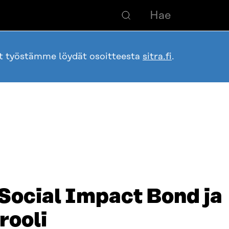
ot työstämme löydät osoitteesta
sitra.fi
.
: Social Impact Bond ja
rooli