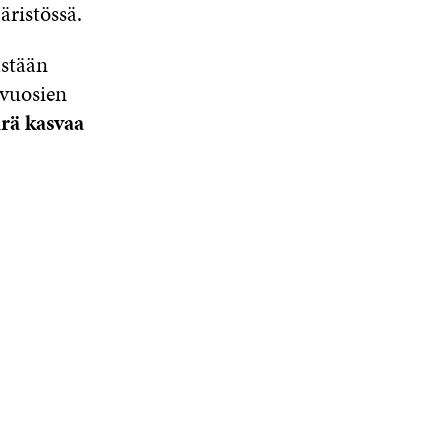
ristössä.
stään
ivuosien
rä kasvaa