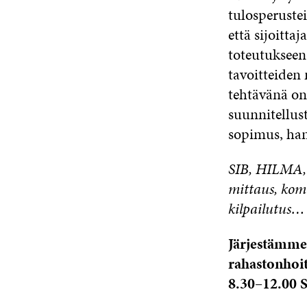
tulosperuste
että sijoitta
toteutukseen 
tavoitteiden 
tehtävänä on
suunnitellus
sopimus, han
SIB, HILMA, 
mittaus, kom
kilpailutus…
Järjestämme 
rahastonhoit
8.30–12.00 S