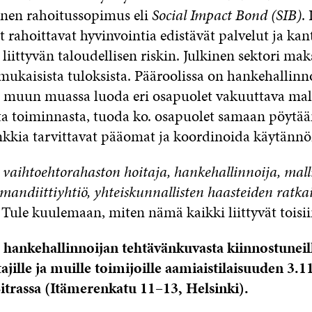
inen rahoitussopimus eli
Social Impact Bond (SIB)
.
jat rahoittavat hyvinvointia edistävät palvelut ja ka
liittyvän taloudellisen riskin. Julkinen sektori mak
mukaisista tuloksista. Pääroolissa on hankehallinn
 muun muassa luoda eri osapuolet vakuuttava mal
ta toiminnasta, tuoda ko. osapuolet samaan pöytään
kkia tarvittavat pääomat ja koordinoida käytännön
vaihtoehtorahaston hoitaja, hankehallinnoija, mall
mandiittiyhtiö, yhteiskunnallisten haasteiden ratka
Tule kuulemaan, miten nämä kaikki liittyvät toisii
hankehallinnoijan tehtävänkuvasta kiinnostuneil
ajille ja muille toimijoille aamiaistilaisuuden 3.1
itrassa (Itämerenkatu 11–13, Helsinki).