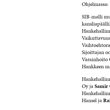
Ohjelmassa:
SIB-malli m
kansliapääll
Hankehallinn
Vaikuttavuus
Vaihtoehtora
Sijoittajan 
Varainhoito
Hankkeen mää
Hankehallin
Oy ja
Samir
Hankehallinn
Hansel ja
Rai