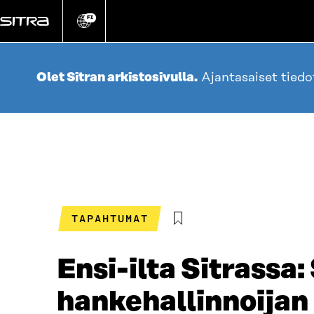
Siirry
suoraan
FI
Vaihda
sivuston
sisältöön
kieli
Olet Sitran arkistosivulla.
Ajantasaiset tied
TAPAHTUMAT
Ensi-ilta Sitrassa
hankehallinnoijan 