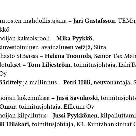
uutosten mahdollistajana –
Jari Gustafsson
, TEM:
ikkö
oijan kaksoisrooli –
Mika Pyykkö
,
investoiminen-avainalueen vetäjä, Sitra
hasto SIBeissä –
Helena Tuomola
, Senior Tax Ma
odotukset –
Tom Liljeström
, toimitusjohtaja, LähiT
 Oy
rittely ja mallinnus –
Petri Hilli
, neuvonantaja, S
noijan kokemuksia –
Jussi Savukoski
, toimitusjoht
 Omar
, toimitusjohtaja, Efficum Oy
oijan kilpailutus –
Jussi Pyykkönen
, kilpailuttami
li Hilakari
, toimitusjohtaja, KL-Kuntahankinnat 