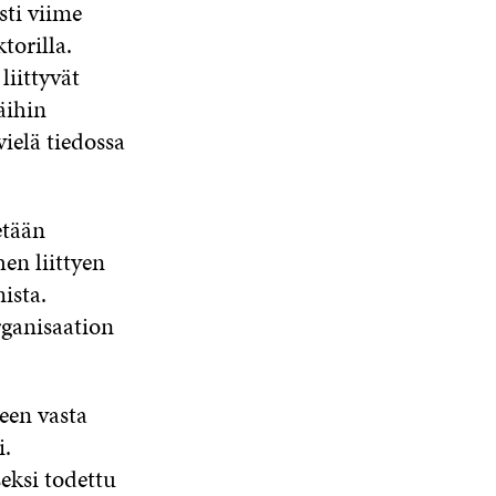
ti viime
torilla.
liittyvät
äihin
vielä tiedossa
etään
en liittyen
ista.
ganisaation
een vasta
i.
eksi todettu