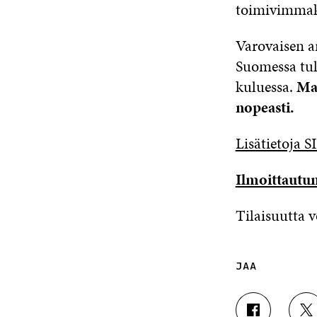
toimivimmaks
Varovaisen 
Suomessa tul
kuluessa.
Maa
nopeasti.
Lisätietoja S
Ilmoittautum
Tilaisuutta 
JAA
J
J