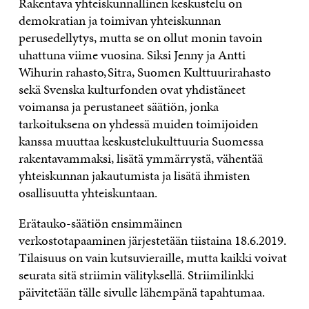
Rakentava yhteiskunnallinen keskustelu on
demokratian ja toimivan yhteiskunnan
perusedellytys, mutta se on ollut monin tavoin
uhattuna viime vuosina. Siksi Jenny ja Antti
Wihurin rahasto, Sitra, Suomen Kulttuurirahasto
sekä
Svenska
kulturfonden
ovat yhdistäneet
voimansa ja perustaneet säätiön, jonka
tarkoituksena on yhdessä muiden toimijoiden
kanssa muuttaa keskustelukulttuuria Suomessa
rakentavammaksi, lisätä ymmärrystä, vähentää
yhteiskunnan jakautumista ja lisätä ihmisten
osallisuutta yhteiskuntaan.
Erätauko-säätiön ensimmäinen
verkostotapaaminen järjestetään tiistaina 18.6.2019.
Tilaisuus on vain kutsuvieraille, mutta kaikki voivat
seurata sitä striimin välityksellä. Striimilinkki
päivitetään tälle sivulle lähempänä tapahtumaa.