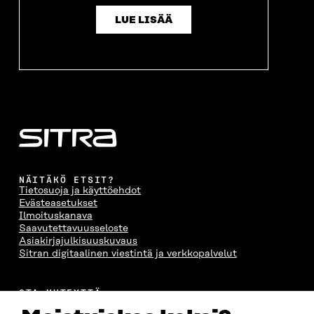
LUE LISÄÄ
NÄITÄKÖ ETSIT?
Tietosuoja ja käyttöehdot
Evästeasetukset
Ilmoituskanava
Saavutettavuusseloste
Asiakirjajulkisuuskuvaus
Sitran digitaalinen viestintä ja verkkopalvelut
OTA YHTEYTTÄ
Suomen itsenäisyyden juhlarahasto Sitra