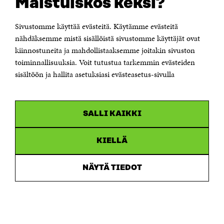
Maistuiskos keksi?
Itämerenkatu 11-13, PL 160,
00181 Helsinki
Sivustomme käyttää evästeitä. Käytämme evästeitä
Puhelin +358 294 618 991
Sähköpostiosoite
nähdäksemme mistä sisällöistä sivustomme käyttäjät ovat
etunimi.sukunimi@sitra.fi tai sitra@sitra.fi
kiinnostuneita ja mahdollistaaksemme joitakin sivuston
Saapumisohjeet
toiminnallisuuksia. Voit tutustua tarkemmin evästeiden
sisältöön ja hallita asetuksiasi evästeasetus-sivulla
Y-tunnus 0202132-3
OLEMME NÄISSÄ SOMEISSA
SALLI KAIKKI
Facebook
Avautuu
uudessa
Linkedin
ikkunassa
KIELLÄ
Avautuu
uudessa
Youtube
ikkunassa
Avautuu
NÄYTÄ TIEDOT
uudessa
Instagram
ikkunassa
Avautuu
uudessa
ikkunassa