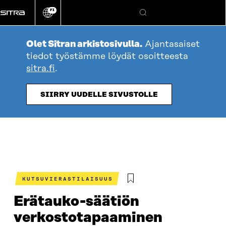
Siirry
FI
suoraan
Vaihda
Hae
sivuston
sisältöön
kieli
Olet Sitran arkistosivulla.
Ajantasaiset
tiedot työstämme löydät osoitteesta
sitra.fi
.
SIIRRY UUDELLE SIVUSTOLLE
KUTSUVIERASTILAISUUS
Erätauko-säätiön
verkostotapaaminen