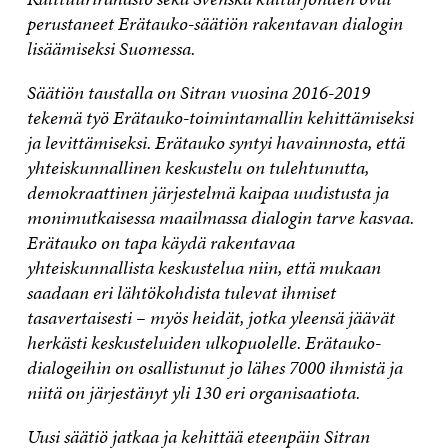
perustaneet Erätauko-säätiön rakentavan dialogin
lisäämiseksi Suomessa.
Säätiön taustalla on Sitran vuosina 2016-2019
tekemä työ Erätauko-toimintamallin kehittämiseksi
ja levittämiseksi. Erätauko syntyi havainnosta, että
yhteiskunnallinen keskustelu on tulehtunutta,
demokraattinen järjestelmä kaipaa uudistusta ja
monimutkaisessa maailmassa dialogin tarve kasvaa.
Erätauko on tapa käydä rakentavaa
yhteiskunnallista keskustelua niin, että mukaan
saadaan eri lähtökohdista tulevat ihmiset
tasavertaisesti – myös heidät, jotka yleensä jäävät
herkästi keskusteluiden ulkopuolelle. Erätauko-
dialogeihin on osallistunut jo lähes 7000 ihmistä ja
niitä on järjestänyt yli 130 eri organisaatiota.
Uusi säätiö jatkaa ja kehittää eteenpäin Sitran