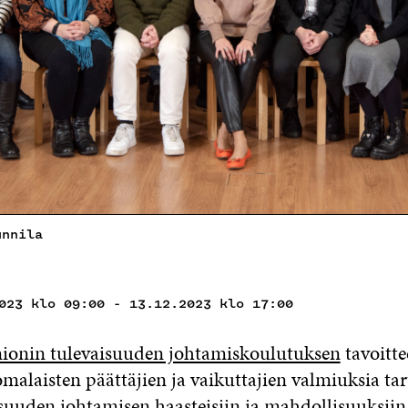
unnila
023 klo 09:00 - 13.12.2023 klo 17:00
ionin tulevaisuuden johtamiskoulutuksen
tavoitt
malaisten päättäjien ja vaikuttajien valmiuksia ta
suuden johtamisen haasteisiin ja mahdollisuuksiin