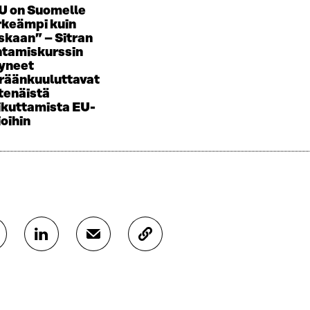
U on Suomelle
rkeämpi kuin
skaan” – Sitran
htamiskurssin
yneet
räänkuuluttavat
tenäistä
ikuttamista EU-
ioihin
J
J
K
A
A
O
A
A
P
L
S
I
I
Ä
O
N
H
I