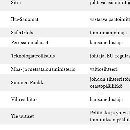
Sitra
johtava asiantuntij
Ilta-Sanomat
vastaava päätoimitt
SaferGlobe
toiminnanjohtaja
Perussuomalaiset
kansanedustaja
Teknologiateollisuus
johtaja, EU-regulaa
Maa- ja metsätalousministeriö
valtiosihteeri
johdon sihteeristö
Suomen Pankki
osastopäällikkö
Vihreä liitto
kansanedustaja
Politiikka ja yhteis
Yle uutiset
toimituksen päälli