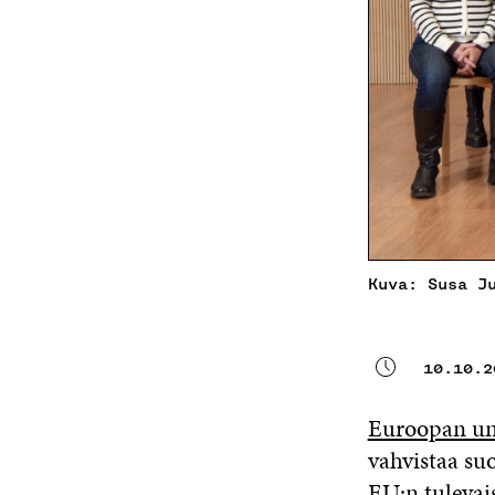
Kuva: Susa J
10.10.2
Euroopan un
vahvistaa suo
EU:n tulevai