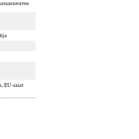
iikenneneuvos
ija
a, EU-asiat