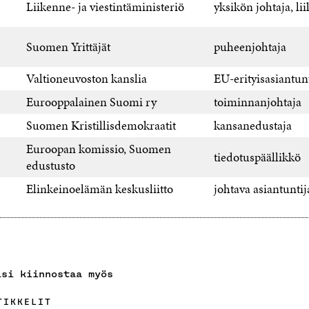
Liikenne- ja viestintäministeriö
yksikön johtaja, l
Suomen Yrittäjät
puheenjohtaja
Valtioneuvoston kanslia
EU-erityisasiantunt
Eurooppalainen Suomi ry
toiminnanjohtaja
Suomen Kristillisdemokraatit
kansanedustaja
Euroopan komissio, Suomen
tiedotuspäällikkö
edustusto
Elinkeinoelämän keskusliitto
johtava asiantuntij
isi kiinnostaa myös
TIKKELIT