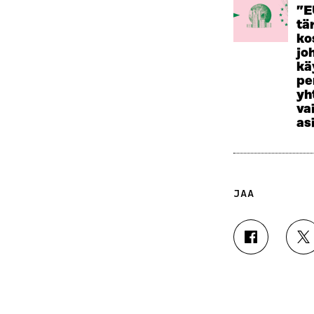
”E
tä
ko
jo
kä
pe
yh
va
as
JAA
J
J
A
A
A
A
F
T
A
W
C
I