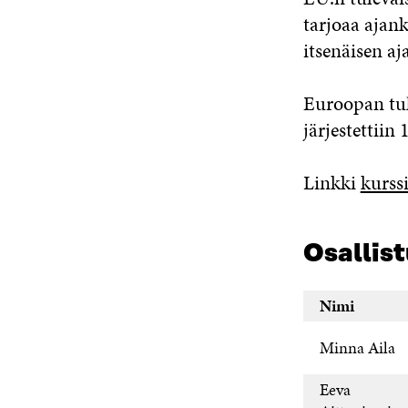
tarjoaa ajank
itsenäisen aj
Euroopan tu
järjestettiin
Linkki
kurss
Osallist
Nimi
Minna Aila
Eeva