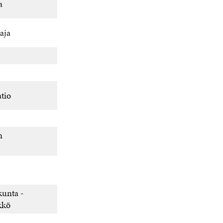
a
aja
tio
n
kunta -
kkö