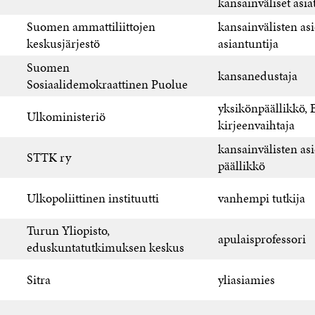
kansainväliset asia
Suomen ammattiliittojen
kansainvälisten as
keskusjärjestö
asiantuntija
Suomen
kansanedustaja
Sosiaalidemokraattinen Puolue
yksikönpäällikkö,
Ulkoministeriö
kirjeenvaihtaja
kansainvälisten as
STTK ry
päällikkö
Ulkopoliittinen instituutti
vanhempi tutkija
Turun Yliopisto,
apulaisprofessori
eduskuntatutkimuksen keskus
Sitra
yliasiamies