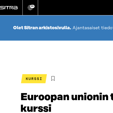
Siirry
suoraan
FI
Vaihda
sivuston
sisältöön
kieli
Olet Sitran arkistosivulla.
Ajantasaiset tied
KURSSI
Euroopan unionin 
kurssi