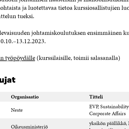
ohtaista ja luotettavaa tietoa kurssiosallistujien lu
attelun tueksi.
levaisuuden johtamiskoulutuksen ensimmäinen ku
 10.10.–13.12.2023.
in työpöydälle
(kurssilaisille, toimii salasanalla)
ujat
Organisaatio
Titteli
EVP, Sustainabilit
Neste
Corporate Affairs
yksikön päällikkö, 
Oikeusministeriö