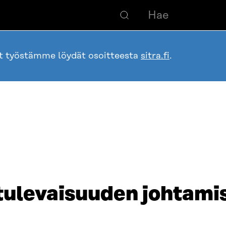
ot työstämme löydät osoitteesta
sitra.fi
.
tulevaisuuden johtamis