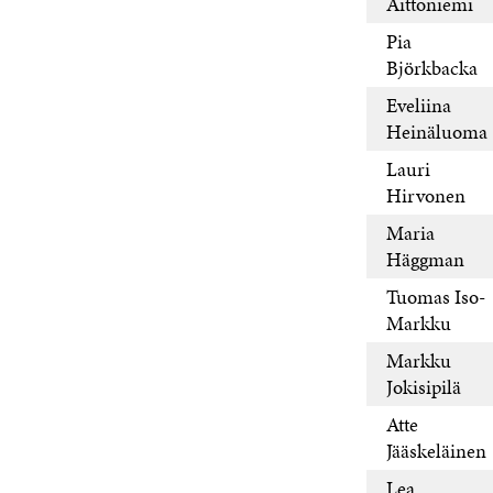
Aittoniemi
Pia
Björkbacka
Eveliina
Heinäluoma
Lauri
Hirvonen
Maria
Häggman
Tuomas Iso-
Markku
Markku
Jokisipilä
Atte
Jääskeläinen
Lea