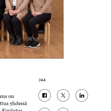
JAA
eena on
J
J
J
rttua yhdessä
A
A
A
A
A
A
. Koulutus