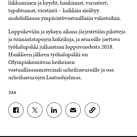
liikkuminen ja kyydit, hankinnat, varusteet,
tapahtumat, viestintä – kaikkiin sisältyy
mahdollisuus ympäristövastuullisiin valintoihin.
Loppukevään ja syksyn aikana järjestetään pilotteja
ja toimintatapojen kokeiluja, ja seuroille jaettava
työkalupakki julkaistaan loppuvuodesta 2018.
Hankkeen jälkeen työkalupakki on
Olympiakomitean keskeinen
vastuullisuusmateriaali urheiluseuroille ja osa
urheiluseurojen Laatuohjelmaa.
JAA
J
J
J
J
K
A
A
A
A
O
A
A
A
A
P
F
T
L
S
I
A
W
I
Ä
O