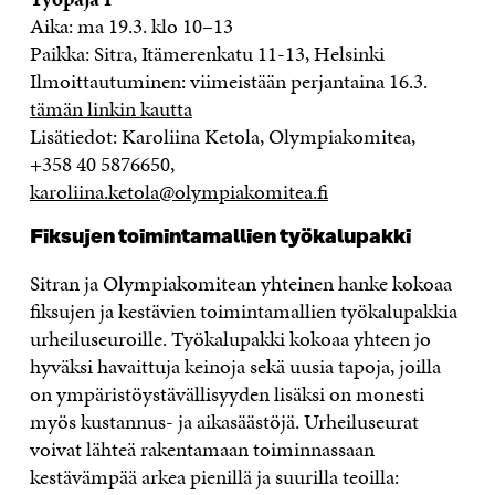
Aika: ma 19.3. klo 10–13
Paikka: Sitra, Itämerenkatu 11-13, Helsinki
Ilmoittautuminen: viimeistään perjantaina 16.3.
tämän linkin kautta
Lisätiedot: Karoliina Ketola, Olympiakomitea,
+358 40 5876650,
karoliina.ketola@olympiakomitea.fi
Fiksujen toimintamallien työkalupakki
Sitran ja Olympiakomitean yhteinen hanke kokoaa
fiksujen ja kestävien toimintamallien työkalupakkia
urheiluseuroille. Työkalupakki kokoaa yhteen jo
hyväksi havaittuja keinoja sekä uusia tapoja, joilla
on ympäristöystävällisyyden lisäksi on monesti
myös kustannus- ja aikasäästöjä. Urheiluseurat
voivat lähteä rakentamaan toiminnassaan
kestävämpää arkea pienillä ja suurilla teoilla: