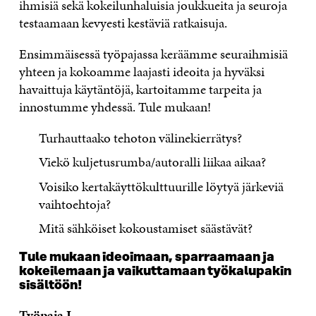
ihmisiä sekä kokeilunhaluisia joukkueita ja seuroja
testaamaan kevyesti kestäviä ratkaisuja.
Ensimmäisessä työpajassa keräämme seuraihmisiä
yhteen ja kokoamme laajasti ideoita ja hyväksi
havaittuja käytäntöjä, kartoitamme tarpeita ja
innostumme yhdessä. Tule mukaan!
Turhauttaako tehoton välinekierrätys?
Viekö kuljetusrumba/autoralli liikaa aikaa?
Voisiko kertakäyttökulttuurille löytyä järkeviä
vaihtoehtoja?
Mitä sähköiset kokoustamiset säästävät?
Tule mukaan ideoimaan, sparraamaan ja
kokeilemaan ja vaikuttamaan työkalupakin
sisältöön!
Työpaja I