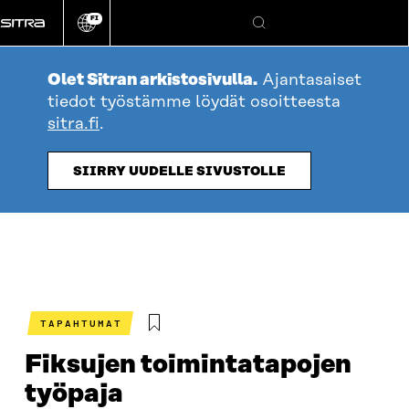
Siirry
FI
suoraan
Vaihda
Hae
sivuston
sisältöön
kieli
Olet Sitran arkistosivulla.
Ajantasaiset
tiedot työstämme löydät osoitteesta
sitra.fi
.
SIIRRY UUDELLE SIVUSTOLLE
TAPAHTUMAT
Fiksujen toimintatapojen
työpaja