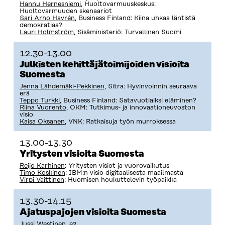
Hannu Hernesniemi
, Huoltovarmuuskeskus:
Huoltovarmuuden skenaariot
Sari Arho Havrén
, Business Finland: Kiina uhkaa läntistä
demokratiaa?
Lauri Holmström
, Sisäministeriö: Turvallinen Suomi
12.30-13.00
Julkisten kehittäjätoimijoiden visioita
Suomesta
Jenna Lähdemäki-Pekkinen
, Sitra: Hyvinvoinnin seuraava
erä
Teppo Turkki
, Business Finland: Satavuotiaiksi eläminen?
Riina Vuorento
, OKM: Tutkimus- ja innovaationeuvoston
visio
Kaisa Oksanen
, VNK: Ratkaisuja työn murroksessa
13.00-13.30
Yritysten visioita Suomesta
Reijo Karhinen
: Yritysten visiot ja vuorovaikutus
Timo Koskinen
: IBM:n visio digitaalisesta maailmasta
Virpi Vaittinen
: Huomisen houkuttelevin työpaikka
13.30-14.15
Ajatuspajojen visioita Suomesta
Jussi Westinen
, e2