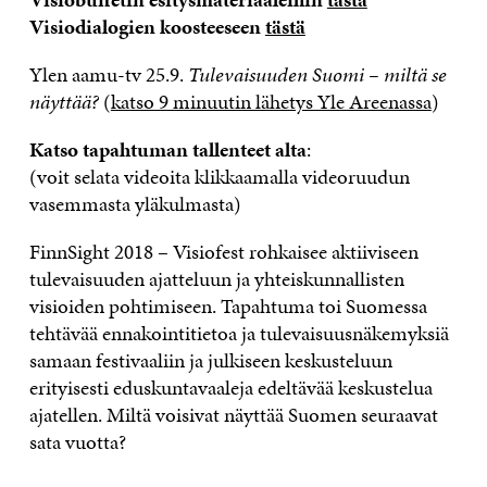
Visiodialogien koosteeseen
tästä
Ylen aamu-tv 25.9.
Tulevaisuuden Suomi – miltä se
näyttää?
(
katso 9 minuutin lähetys Yle Areenassa
)
Katso tapahtuman tallenteet alta
:
(voit selata videoita klikkaamalla videoruudun
vasemmasta yläkulmasta)
FinnSight 2018 – Visiofest rohkaisee aktiiviseen
tulevaisuuden ajatteluun ja yhteiskunnallisten
visioiden pohtimiseen. Tapahtuma toi Suomessa
tehtävää ennakointitietoa ja tulevaisuusnäkemyksiä
samaan festivaaliin ja julkiseen keskusteluun
erityisesti eduskuntavaaleja edeltävää keskustelua
ajatellen. Miltä voisivat näyttää Suomen seuraavat
sata vuotta?