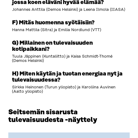
jossa koen eläväni hyvää elämää?
Johannes Anttila (Demos Helsinki) ja Leena Ilmola (IIASA)
F) Mitäs huomenna syötäisiin?
Hanna Mattila (Sitra) ja Emilia Nordlund (VTT)
G) Millainen on tulevaisuuden
kotipaikkani?
Tuula Jäppinen (Kuntaliitto) ja Kaisa Schmidt-Thomé
(Demos Helsinki)
H) Miten käytän ja tuotan energiaa nyt ja
tulevaisuudessa?
Sirkka Heinonen (Turun yliopisto) ja Karoliina Auvinen
(Aalto yliopisto)
Seitsemän sisarusta
tulevaisuudesta -näyttely