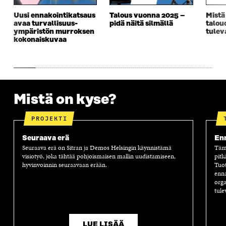
Uusi ennakointikatsaus
Talous vuonna 2025 –
Mistä
avaa turvallisuus­­
pidä näitä silmällä
talou
ympäristön murroksen
tulev
kokonaiskuvaa
Mistä on kyse?
PROJEKTI
Seuraava erä
Enn
Seuraava erä on Sitran ja Demos Helsingin käynnistämä
Tämä
visiotyö, joka tähtää pohjoismaisen mallin uudistamiseen,
pitk
hyvinvoinnin seuraavaan erään.
Tuot
enna
orga
tule
LUE LISÄÄ