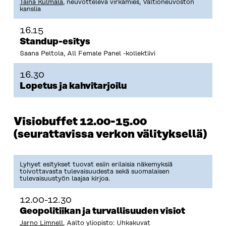
Taina Kulmala
, neuvotteleva virkamies, Valtioneuvoston
kanslia
16.15
Standup-esitys
Saana Peltola, All Female Panel -kollektiivi
16.30
Lopetus ja kahvitarjoilu
Visiobuffet 12.00-15.00
(seurattavissa verkon välityksellä)
Lyhyet esitykset tuovat esiin erilaisia näkemyksiä
toivottavasta tulevaisuudesta sekä suomalaisen
tulevaisuustyön laajaa kirjoa.
12.00-12.30
Geopolitiikan ja turvallisuuden visiot
Jarno Limnell
, Aalto yliopisto: Uhkakuvat