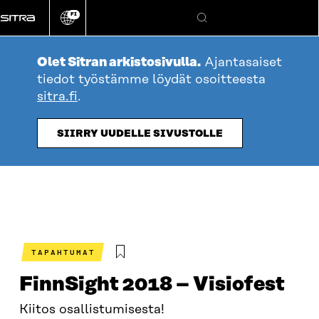
Siirry
FI
suoraan
Vaihda
Hae
sivuston
sisältöön
kieli
Olet Sitran arkistosivulla.
Ajantasaiset
tiedot työstämme löydät osoitteesta
sitra.fi
.
SIIRRY UUDELLE SIVUSTOLLE
TAPAHTUMAT
FinnSight 2018 – Visiofest
Kiitos osallistumisesta!