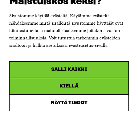
Maistuiskos keksi?
Itämerenkatu 11-13, PL 160,
00181 Helsinki
Sivustomme käyttää evästeitä. Käytämme evästeitä
Puhelin +358 294 618 991
Sähköpostiosoite
nähdäksemme mistä sisällöistä sivustomme käyttäjät ovat
etunimi.sukunimi@sitra.fi tai sitra@sitra.fi
kiinnostuneita ja mahdollistaaksemme joitakin sivuston
Saapumisohjeet
toiminnallisuuksia. Voit tutustua tarkemmin evästeiden
sisältöön ja hallita asetuksiasi evästeasetus-sivulla
Y-tunnus 0202132-3
OLEMME NÄISSÄ SOMEISSA
SALLI KAIKKI
Facebook
Avautuu
uudessa
Linkedin
ikkunassa
KIELLÄ
Avautuu
uudessa
Youtube
ikkunassa
Avautuu
NÄYTÄ TIEDOT
uudessa
Instagram
ikkunassa
Avautuu
uudessa
ikkunassa