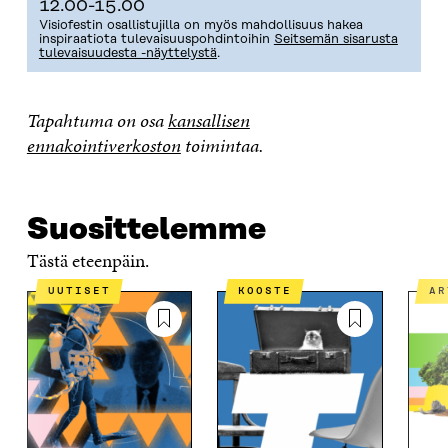
12.00-15.00
Visiofestin osallistujilla on myös mahdollisuus hakea
inspiraatiota tulevaisuuspohdintoihin
Seitsemän sisarusta
tulevaisuudesta -näyttelystä
.
Tapahtuma on osa
kansallisen
ennakointiverkoston
toimintaa.
Suosittelemme
Tästä eteenpäin.
UUTISET
KOOSTE
A