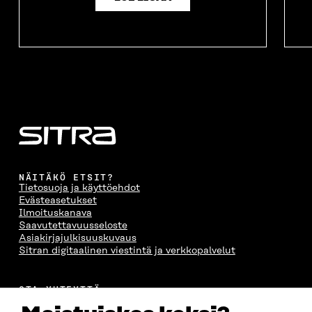
NÄITÄKÖ ETSIT?
Tietosuoja ja käyttöehdot
Evästeasetukset
Ilmoituskanava
Saavutettavuusseloste
Asiakirjajulkisuuskuvaus
Sitran digitaalinen viestintä ja verkkopalvelut
OTA YHTEYTTÄ
Suomen itsenäisyyden juhlarahasto Sitra