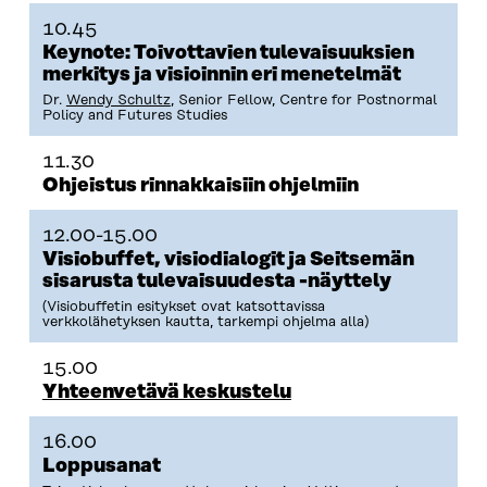
U
U
U
U
I
U
U
U
U
10.45
U
D
U
U
Keynote: Toivottavien tulevaisuuksien
D
E
D
U
merkitys ja visioinnin eri menetelmät
E
S
E
D
Dr.
Wendy Schultz
, Senior Fellow, Centre for Postnormal
S
S
S
E
Policy and Futures Studies
S
A
S
S
A
I
A
S
11.30
I
K
I
A
K
K
K
I
Ohjeistus rinnakkaisiin ohjelmiin
K
U
K
K
U
N
U
K
12.00-15.00
N
A
N
U
Visiobuffet, visiodialogit ja Seitsemän
A
S
A
N
S
S
S
A
sisarusta tulevaisuudesta -näyttely
S
A
S
S
(Visiobuffetin esitykset ovat katsottavissa
A
A
S
verkkolähetyksen kautta, tarkempi ohjelma alla)
A
15.00
Yhteenvetävä keskustelu
16.00
Loppusanat