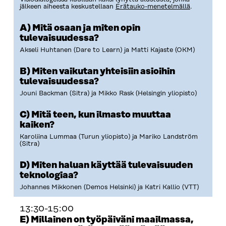
jälkeen aiheesta keskustellaan
Erätauko-menetelmällä
.
A) Mitä osaan ja miten opin
tulevaisuudessa?
Akseli Huhtanen (Dare to Learn) ja Matti Kajaste (OKM)
B) Miten vaikutan yhteisiin asioihin
tulevaisuudessa?
Jouni Backman (Sitra) ja Mikko Rask (Helsingin yliopisto)
C) Mitä teen, kun ilmasto muuttaa
kaiken?
Karoliina Lummaa (Turun yliopisto) ja Mariko Landström
(Sitra)
D) Miten haluan käyttää tulevaisuuden
teknologiaa?
Johannes Mikkonen (Demos Helsinki) ja Katri Kallio (VTT)
13:30-15:00
E) Millainen on työpäiväni maailmassa,