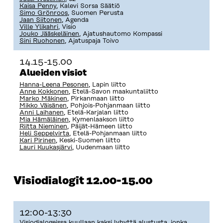
Kaisa Penny
, Kalevi Sorsa Säätiö
Simo Grönroos
, Suomen Perusta
Jaan Siitonen
, Agenda
Ville Ylikahri
, Visio
Jouko Jääskeläinen
, Ajatushautomo Kompassi
Sini Ruohonen
, Ajatuspaja Toivo
14.15-15.00
Alueiden visiot
Hanna-Leena Pesonen
, Lapin liitto
Anne Kokkonen
, Etelä-Savon maakuntaliitto
Marko Mäkinen
, Pirkanmaan liitto
Mikko Väisänen
, Pohjois-Pohjanmaan liitto
Anni Laihanen
, Etelä-Karjalan liitto
Mia Hämäläinen
, Kymenlaakson liitto
Riitta Nieminen
, Päijät-Hämeen liitto
Heli Seppelvirta
, Etelä-Pohjanmaan liitto
Kari Pirinen
, Keski-Suomen liitto
Lauri Kuukasjärvi
, Uudenmaan liitto
Visiodialogit 12.00-15.00
12:00-13:30
Visiodialogeissa kuullaan kaksi lyhyttä alustusta, jonka