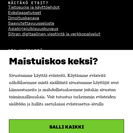
NÄITÄKÖ ETSIT?
N
A
N
U
Tietosuoja ja käyttöehdot
A
S
A
N
Evästeasetukset
S
S
S
A
Ilmoituskanava
S
A
S
S
Saavutettavuusseloste
A
A
S
Asiakirjajulkisuuskuvaus
A
Sitran digitaalinen viestintä ja verkkopalvelut
OTA YHTEYTTÄ
Suomen itsenäisyyden juhlarahasto Sitra
Maistuiskos keksi?
Itämerenkatu 11-13, PL 160,
00181 Helsinki
Sivustomme käyttää evästeitä. Käytämme evästeitä
Puhelin +358 294 618 991
Sähköpostiosoite
nähdäksemme mistä sisällöistä sivustomme käyttäjät ovat
etunimi.sukunimi@sitra.fi tai sitra@sitra.fi
kiinnostuneita ja mahdollistaaksemme joitakin sivuston
Saapumisohjeet
toiminnallisuuksia. Voit tutustua tarkemmin evästeiden
sisältöön ja hallita asetuksiasi evästeasetus-sivulla
Y-tunnus 0202132-3
OLEMME NÄISSÄ SOMEISSA
SALLI KAIKKI
Facebook
Avautuu