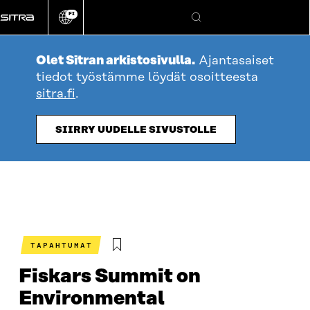
Siirry
FI
suoraan
Vaihda
Hae
sivuston
sisältöön
kieli
Olet Sitran arkistosivulla.
Ajantasaiset
tiedot työstämme löydät osoitteesta
sitra.fi
.
SIIRRY UUDELLE SIVUSTOLLE
TAPAHTUMAT
Fiskars Summit on
Environmental