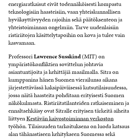
energiaratkaisut eivät todennäköisesti kompastu
teknologisiin haasteisiin, vaan yhteiskunnallisen
hyväksyttävyyden rajoihin sekä päätöksenteon ja
yhteistoiminnan ongelmiin. Tarve uudenlaisiin
ristiriitojen käsittelytapoihin on kova ja tulee vain
kasvamaan.
Professori
Lawrence Susskind
(MIT) on
ympäristökonfliktien sovittelun johtavia
asiantuntijoita ja kehittäjiä maailmalla. Sitra on
kumppanina hänen Suomen vierailunsa aikana
järjestettävässä kaksipäiväisessä kutsutilaisuudessa,
jossa näitä haasteita pohditaan erityisesti Suomen
näkökulmasta. Ristiriitatilanteiden ratkaiseminen ja
ennaltaehkäisy ovat Sitralle erityisen tärkeitä aiheita
liittyen
Kestävän kaivostoiminnan verkoston
työhön. Tilaisuuden tarkoituksena on luoda katsaus
alan tähänastiseen kehitykseen Suomessa sekä