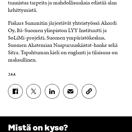
tunnistaa tarpeita ja mahdollisuuksia edistää alan
kehittymistä.
Fiskars Summitin järjestävät yhteistyössä Akordi
Oy, Itä-Suomen yliopiston LYY Instituutti ja
SoLiMi-projekti, Suomen ympäristökeskus,
Suomen Akatemian Naapuruuskiistat-hanke sekä
Sitra. Tapahtuman kieli on englanti ja tilaisuus on
maksullinen.
JAA
J
J
J
J
K
A
A
A
A
O
A
A
A
A
P
F
T
L
S
I
A
W
I
Ä
O
C
I
N
H
I
E
T
K
K
A
Mistä on kyse?
B
T
E
Ö
R