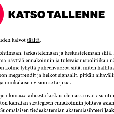
KATSO TALLENNE
uuden kalvot
täältä
.
ohtimaan, tarkastelemaan ja keskustelemaan siitä, 
lma näyttää ennakoinnin ja tulevaisuuspolitiikan 
n kolme lyhyttä puheenvuoroa siitä, miten hallitu
n megatrendit ja heikot signaalit, pitkän aikaväli
a minkälaisen vision se tarjoaa.
en lomassa aiheesta keskustelemassa ovat asiantun
ton kanslian strategisen ennakoinnin johtava asia
 Suomalaisen tiedeakatemian akatemiasihteeri
Jaa