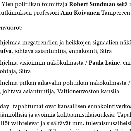
Ylen politiikan toimittaja
Robert Sundman
sekä 
tutkimuksen professori
Anu Koivunen
Tampereen y
nvuorot:
ohjelmaa megatrendien ja heikkojen signaalien näk
ufva
, johtava asiantuntija, ennakointi, Sitra
ohjelma visioinnin näkökulmasta /
Paula Laine
, en
ohtaja, Sitra
ohjelma pitkän aikavälin politiikan näkökulmasta 
, johtava asiantuntija, Valtioneuvoston kanslia
iday -tapahtumat ovat kansallisen ennakointiverk
säännöllisiä ja avoimia kohtaamistilaisuuksia. Tap
ällöt vaihtelevat ja sisältävät mm. tulevaisuusaiheisi