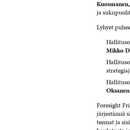
Kuosmanen,
ja sukupuoli
Lyhyet puhee
Hallitus
Mikko D
Hallitus
strategiaj
Hallitus
Oksanen
Foresight Fr
järjestämiä 
teemat ja sis