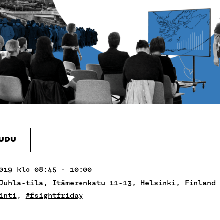
AUDU
019 klo 08:45 - 10:00
 Juhla-tila,
Itämerenkatu 11-13, Helsinki, Finland
inti
,
#fsightfriday