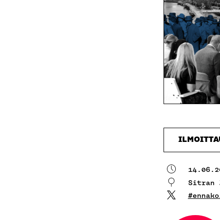
ILMOITT
14.06.2
Sitran
#ennako