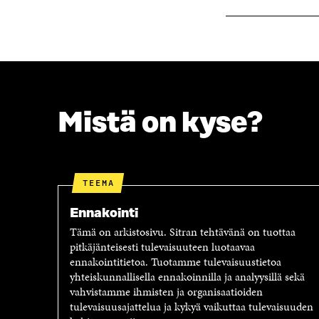
K
K
K
U
U
N
N
A
A
S
S
S
S
A
A
Mistä on kyse?
TEEMA
Ennakointi
Tämä on arkistosivu. Sitran tehtävänä on tuottaa
pitkäjänteisesti tulevaisuuteen luotaavaa
ennakointitietoa. Tuotamme tulevaisuustietoa
yhteiskunnallisella ennakoinnilla ja analyysillä sekä
vahvistamme ihmisten ja organisaatioiden
tulevaisuusajattelua ja kykyä vaikuttaa tulevaisuuden