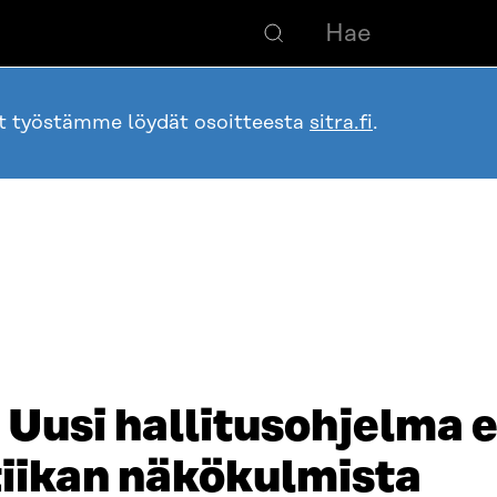
ot työstämme löydät osoitteesta
sitra.fi
.
 Uusi hallitusohjelma 
tiikan näkökulmista