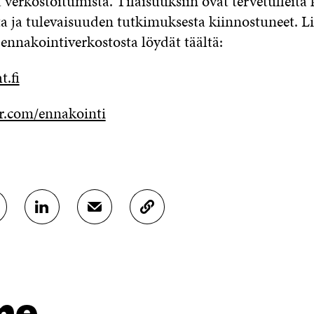
 verkostoitumista. Tilaisuuksiin ovat tervetulleita 
a ja tulevaisuuden tutkimuksesta kiinnostuneet. Li
 ennakointiverkostosta löydät täältä:
t.fi
.com/ennakointi
J
J
K
A
A
O
A
A
P
L
S
I
I
Ä
O
N
H
I
K
K
A
me
E
Ö
R