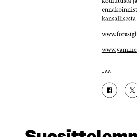
koulutusta ja
ennakoinnist
kansallisesta
www.foresigh
www.yammer
JAA
J
J
A
A
A
A
F
T
A
W
C
I
E
T
Suosittelem
B
T