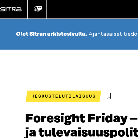
Siirry
suoraan
FI
Vaihda
sivuston
sisältöön
kieli
Olet Sitran arkistosivulla.
Ajantasaiset tied
KESKUSTELUTILAISUUS
Foresight Friday –
ja tulevaisuuspoli