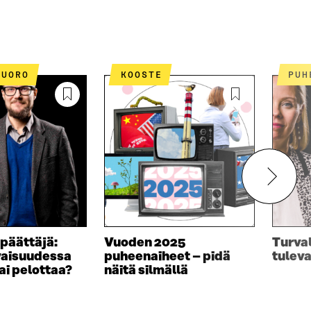
VUORO
KOOSTE
PU
apäättäjä:
Vuoden 2025
Turval
vaisuudessa
puheenaiheet – pidä
tulev
ai pelottaa?
näitä silmällä