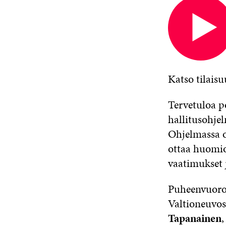
Avautuu
uudessa
ikkunassa
Katso tilais
Tervetuloa p
hallitusohje
Ohjelmassa o
ottaa huomioo
vaatimukset j
Puheenvuoroj
Valtioneuvos
Tapanainen
,