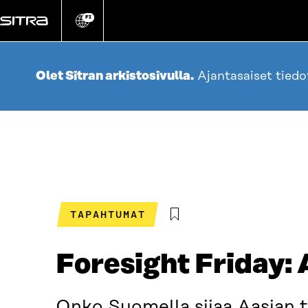
Siirry
suoraan
FI
Vaihda
sivuston
sisältöön
kieli
Olet Sitran arkistosivulla.
Ajantasaiset tied
TAPAHTUMAT
Foresight Friday: 
Onko Suomella sijaa Aasian t