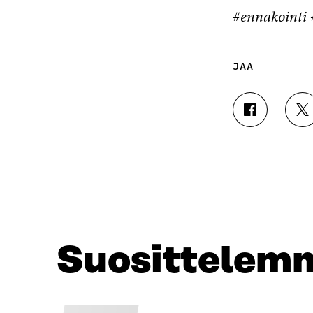
#ennakointi #
JAA
J
J
A
A
A
A
F
T
A
W
C
I
E
T
B
T
O
E
O
R
Suosittelem
K
I
I
S
S
S
S
Ä
A
A