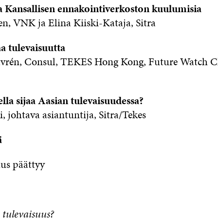
a Kansallisen ennakointiverkoston kuulumisia
n, VNK ja Elina Kiiski-Kataja, Sitra
 tulevaisuutta
avrén, Consul, TEKES Hong Kong, Future Watch C
a sijaa Aasian tulevaisuudessa?
 johtava asiantuntija, Sitra/Tekes
ä
uus päättyy
 tulevaisuus?