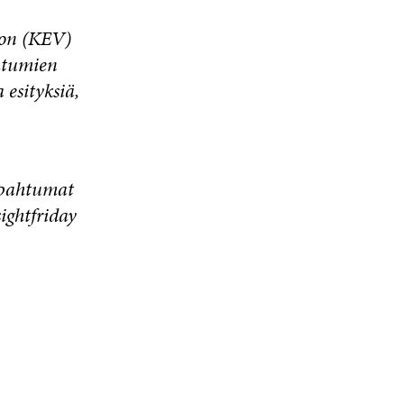
ton (KEV)
ahtumien
 esityksiä,
apahtumat
ightfriday