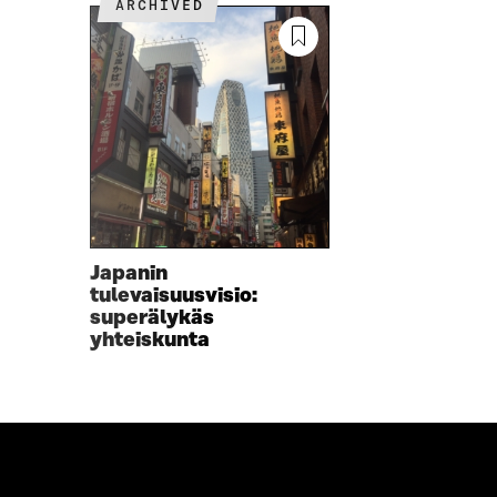
ARCHIVED
A
V
V
A
A
U
U
T
T
U
U
U
U
U
U
U
U
D
D
E
E
S
S
S
Japanin
S
A
tulevaisuusvisio:
A
I
superälykäs
I
K
yhteiskunta
K
K
K
U
U
N
N
A
A
S
S
S
S
A