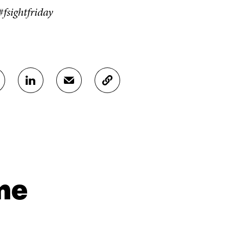
fsightfriday
J
J
K
A
A
O
A
A
P
L
S
I
I
Ä
O
N
H
I
K
K
A
E
Ö
R
D
P
T
I
O
I
me
N
S
K
I
T
K
S
I
E
S
L
L
Ä
L
I