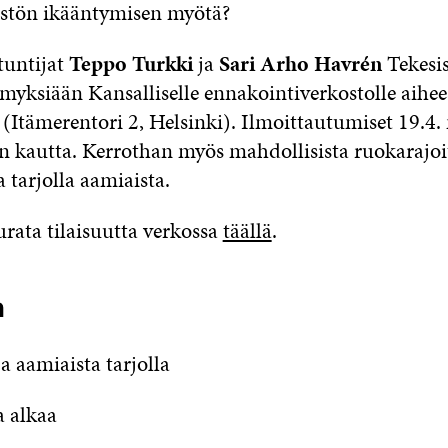
stön ikääntymisen myötä?
tuntijat
Teppo Turkki
ja
Sari Arho
Havrén
Tekesis
myksiään Kansalliselle ennakointiverkostolle aihees
 (Itämerentori 2, Helsinki). Ilmoittautumiset 19.4
n kautta. Kerrothan myös mahdollisista ruokarajoit
 tarjolla aamiaista.
urata tilaisuutta verkossa
täällä
.
a
a aamiaista tarjolla
 alkaa