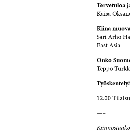
Tervetuloa j
Kaisa Oksane
Kiina muovaa
Sari Arho H
East Asia
Onko Suomell
Teppo Turkki,
Työskentely
12.00 Tilais
—–
Kiinnostaako