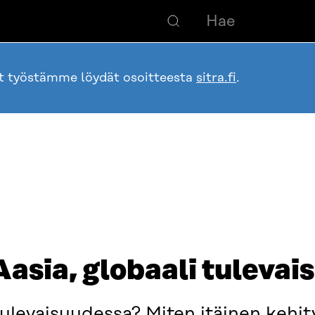
ot työstämme löydät osoitteesta
sitra.fi
.
Aasia, globaali tulevai
ulevaisuudessa? Miten itäinen kehit