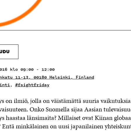
AUDU
016 klo 09:00 - 12:00
nkatu 11-13, 00180 Helsinki, Finland
inti
,
#fsightfriday
ys on ilmiö, jolla on väistämättä suuria vaikutuksi
aisuuteen. Onko Suomella sijaa Aasian tulevaisuu
ys haastaa länsimaita? Millaiset ovat Kiinan globaal
 Entä minkälainen on uusi japanilainen yhteiskun