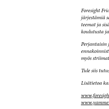
Foresight Fr
järjestämiä 
teemat ja sis
koulutusta ja
Perjantaisin j
ennakoinnist
myös striimat
Tule siis tut
Lisätietoa ka
www.foresight
www.yammer.