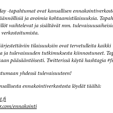
iday -tapahtumat ovat kansallisen ennakointiverkos
säännöllisiä ja avoimia kohtaamistilaisuuksia. Tap
ällöt vaihtelevat ja sisältävät mm. tulevaisuusaiheisia
 verkostoitumista.
ärjestettäviin tilaisuuksiin ovat tervetulleita kaikki
a ja tulevaisuuden tutkimuksesta kiinnostuneet. T
aan pääsääntöisesti. Twitterissä käytä hashtagia #fs
ustumaan yhdessä tulevaisuuteen!
nsallisesta ennakointiverkostosta löydät täältä:
.fi
com/ennakointi