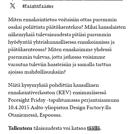
#FsightFriday
Miten ennakointietoa voitaisiin ottaa paremmin
osaksi poliittista päätöksentekoa? Miksi kansalaisten
näkemyksiä tulevaisuudesta pitäisi paremmin
hyödyntää yhteiskunnallisessa ennakoinnissa ja
päätöksenteossa? Miten ennakoimme yhdessä
paremmin tulevaa, jotta jatkossa voisimme
varautua tuleviin haasteisiin ja samalla tarttua
ajoissa mahdollisuuksiin?
Näitä kysymyksiä pohdittiin kansallinen
ennakointiverkoston (KEV) ensimmäisessä
Foresight Friday -tapahtumassa perjantaiaamuna
10.4.2015 Aalto-yliopiston Design Factory:lla
Otaniemessä, Espoossa.
Tallenteen
tilaisuudesta voi katsoa
täällä
.