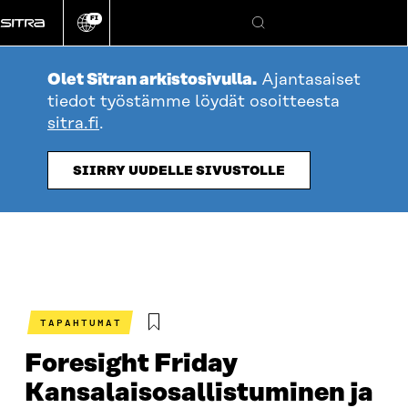
Siirry
FI
suoraan
Vaihda
Hae
sivuston
sisältöön
kieli
Olet Sitran arkistosivulla.
Ajantasaiset
tiedot työstämme löydät osoitteesta
sitra.fi
.
SIIRRY UUDELLE SIVUSTOLLE
TAPAHTUMAT
Foresight Friday
Kansalaisosallistuminen ja