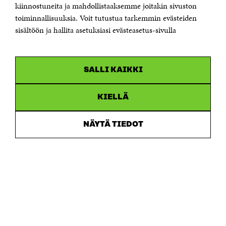
etunimi.sukunimi@sitra.fi tai sitra@sitra.fi
kiinnostuneita ja mahdollistaaksemme joitakin sivuston
toiminnallisuuksia. Voit tutustua tarkemmin evästeiden
Saapumisohjeet
sisältöön ja hallita asetuksiasi evästeasetus-sivulla
Y-tunnus 0202132-3
OLEMME NÄISSÄ SOMEISSA
SALLI KAIKKI
Facebook
Avautuu
uudessa
Linkedin
ikkunassa
KIELLÄ
Avautuu
uudessa
Youtube
ikkunassa
Avautuu
NÄYTÄ TIEDOT
uudessa
Instagram
ikkunassa
Avautuu
uudessa
ikkunassa