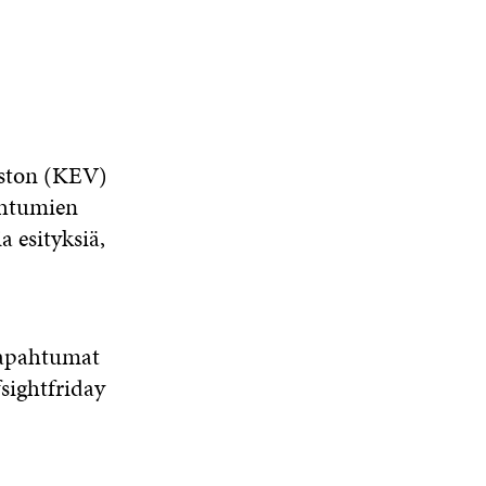
oston (KEV)
ahtumien
a esityksiä,
Tapahtumat
sightfriday