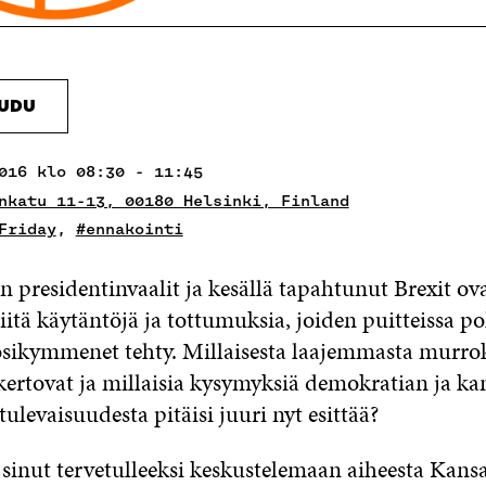
AUDU
016 klo 08:30 - 11:45
nkatu 11-13, 00180 Helsinki, Finland
Friday
,
#ennakointi
n presidentinvaalit ja kesällä tapahtunut Brexit 
niitä käytäntöjä ja tottumuksia, joiden puitteissa po
osikymmenet tehty. Millaisesta laajemmasta murro
ertovat ja millaisia kysymyksiä demokratian ja ka
tulevaisuudesta pitäisi juuri nyt esittää?
inut tervetulleeksi keskustelemaan aiheesta Kansa