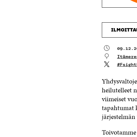
ILMOITT
09.12.2
Itämere
#Fsight
Yhdysvaltoje
heilutelleet 
viimeiset vu
tapahtumat k
järjestelmän 
Toivotamme s