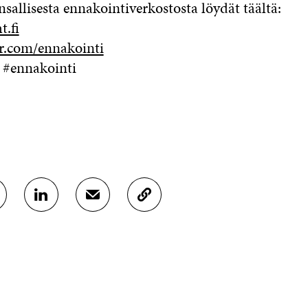
nsallisesta ennakointiverkostosta löydät täältä:
t.fi
.com/ennakointi
y #ennakointi
J
J
K
A
A
O
A
A
P
L
S
I
I
Ä
O
N
H
I
K
K
A
E
Ö
R