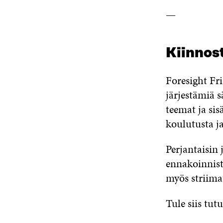
—
Kiinnos
Foresight Fr
järjestämiä 
teemat ja sis
koulutusta j
Perjantaisin 
ennakoinnist
myös striimat
Tule siis tu