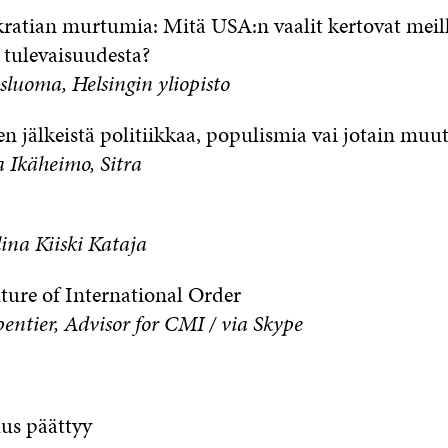
atian murtumia: Mitä USA:n vaalit kertovat meil
tulevaisuudesta?
luoma, Helsingin yliopisto
n jälkeistä politiikkaa, populismia vai jotain muu
Ikäheimo, Sitra
Elina Kiiski Kataja
ture of International Order
entier, Advisor for CMI / via Skype
uus päättyy