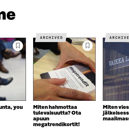
D
P
T
I
O
I
me
N
S
K
I
T
K
S
I
E
S
L
L
Ä
L
I
ARCHIVED
ARCHIV
A
A
N
V
A
L
A
V
I
U
A
N
T
U
K
U
T
K
U
U
I
U
U
U
U
D
U
E
D
S
E
unta, you
Miten hahmottaa
Miten vie
S
S
tulevaisuutta? Ota
jälkeises
A
S
apuun
maailmas
I
A
megatrendikortit!
K
I