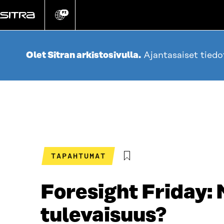
Siirry
suoraan
FI
Vaihda
sivuston
sisältöön
kieli
Olet Sitran arkistosivulla.
Ajantasaiset tied
TAPAHTUMAT
Foresight Friday:
tulevaisuus?