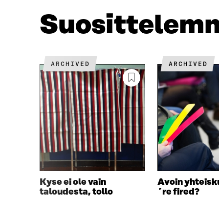
O
E
O
R
Suosittelem
K
I
I
S
S
S
S
Ä
A
A
ARCHIVED
ARCHIVED
A
V
V
A
A
U
U
T
T
U
U
U
U
U
U
U
U
D
D
E
E
S
S
S
Kyse ei ole vain
Avoin yhteisk
S
A
taloudesta, tollo
´re fired?
A
I
I
K
K
K