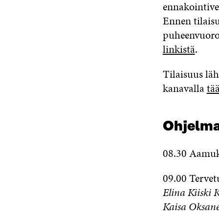
ennakointive
Ennen tilais
puheenvuoro 
linkistä
.
Tilaisuus lä
kanavalla
tää
Ohjelm
08.30 Aamuk
09.00 Tervet
Elina Kiiski 
Kaisa Oksan