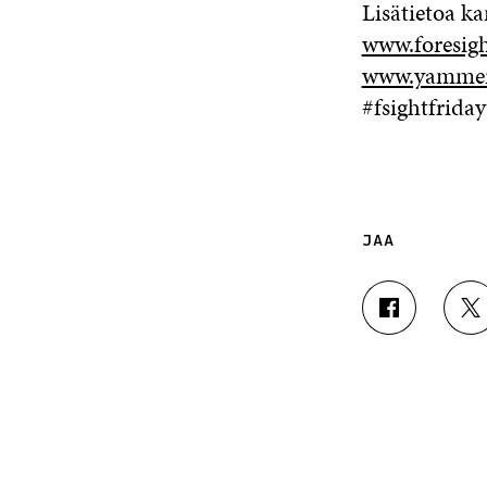
Lisätietoa ka
www.foresigh
www.yammer
#fsightfrida
JAA
J
J
A
A
A
A
F
T
A
W
C
I
E
T
B
T