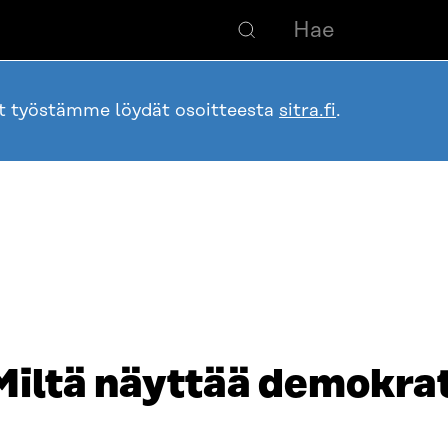
ot työstämme löydät osoitteesta
sitra.fi
.
 Miltä näyttää demokra