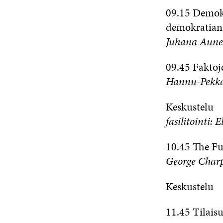
09.15 Demokr
demokratian 
Juhana Aunes
09.45 Faktoje
Hannu-Pekka 
Keskustelu
fasilitointi: 
10.45 The Fu
George Charp
Keskustelu
11.45 Tilais