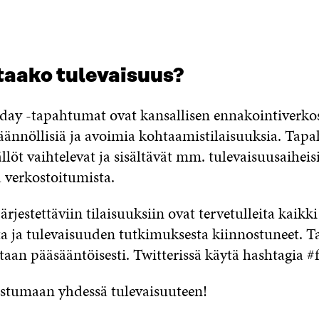
taako tulevaisuus?
iday -tapahtumat ovat kansallisen ennakointiverk
säännöllisiä ja avoimia kohtaamistilaisuuksia. Tap
ällöt vaihtelevat ja sisältävät mm. tulevaisuusaiheisi
a verkostoitumista.
järjestettäviin tilaisuuksiin ovat tervetulleita kaikki
a ja tulevaisuuden tutkimuksesta kiinnostuneet. 
aan pääsääntöisesti. Twitterissä käytä hashtagia #f
tustumaan yhdessä tulevaisuuteen!