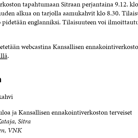
rkoston tapahtumaan Sitraan perjantaina 9.12. klo
uuden alkua on tarjolla aamukahvit klo 8.30. Tilai
pidetään englanniksi. Tilaisuuteen voi ilmoittautu
hetetään webcastina Kansallisen ennakointiverkos
llä
.
a
ahvi
uloa ja Kansallisen ennakointiverkoston terveiset
Kataja, Sitra
en, VNK