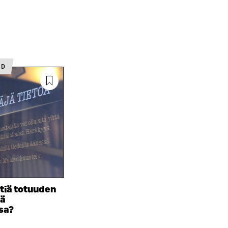
ED
stiä totuuden
sä
sa?