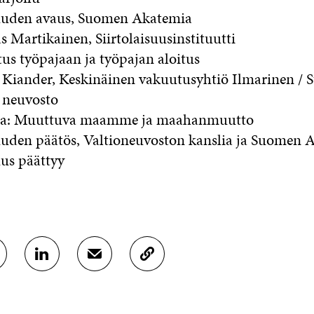
suuden avaus, Suomen Akatemia
 Martikainen, Siirtolaisuusinstituutti
tus työpajaan ja työpajan aloitus
 Kiander, Keskinäinen vakuutusyhtiö Ilmarinen / S
 neuvosto
ja: Muuttuva maamme ja maahanmuutto
uuden päätös, Valtioneuvoston kanslia ja Suomen 
uus päättyy
J
J
K
A
A
O
A
A
P
L
S
I