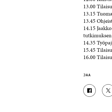
13.00 Tilai
13.15 Tuomas
13.45 Ohjeis
14.15 Jaakko
tutkimuksen
14.35 Työpa
15.45 Tilais
16.00 Tilais
JAA
J
J
A
A
A
A
F
T