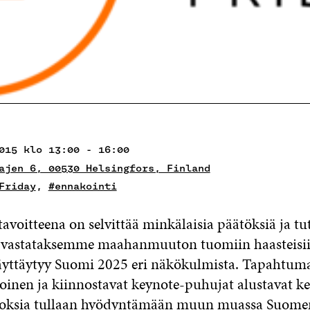
015 klo 13:00 - 16:00
ajen 6, 00530 Helsingfors, Finland
Friday
,
#ennakointi
avoitteena on selvittää minkälaisia päätöksiä ja t
 vastataksemme maahanmuuton tuomiin haasteisii
äyttäytyy Suomi 2025 eri näkökulmista. Tapahtum
inen ja kiinnostavat keynote-puhujat alustavat ke
loksia tullaan hyödyntämään muun muassa Suom