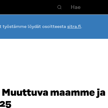
ot työstämme löydät osoitteesta
sitra.fi
.
 – Muuttuva maamme ja
25