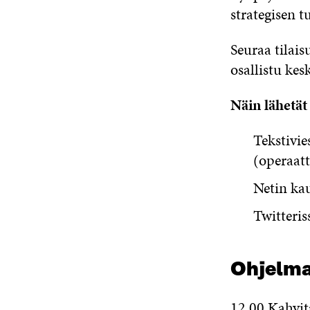
strategisen 
Seuraa tilai
osallistu kes
Näin lähetät 
Tekstivie
(operaatt
Netin kau
Twitteris
Ohjelm
12.00 Kahvit