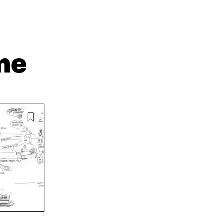
I
Ä
O
N
H
I
K
K
A
E
Ö
R
D
P
T
I
O
I
me
N
S
K
I
T
K
S
I
E
S
L
L
Ä
L
I
A
A
N
V
A
L
A
V
I
U
A
N
T
U
K
U
T
K
U
U
I
U
U
U
U
D
U
E
D
S
E