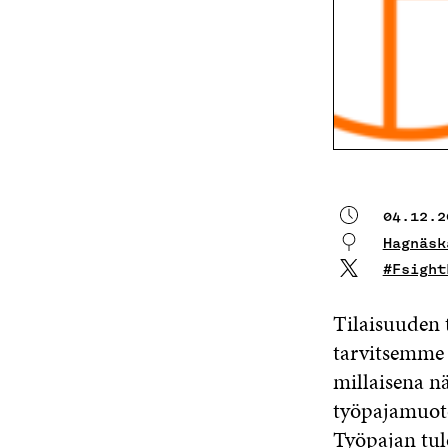
04.12.2
Hagnäsk
#Fsight
Tilaisuuden t
tarvitsemme
millaisena n
työpajamuoto
Työpajan tu