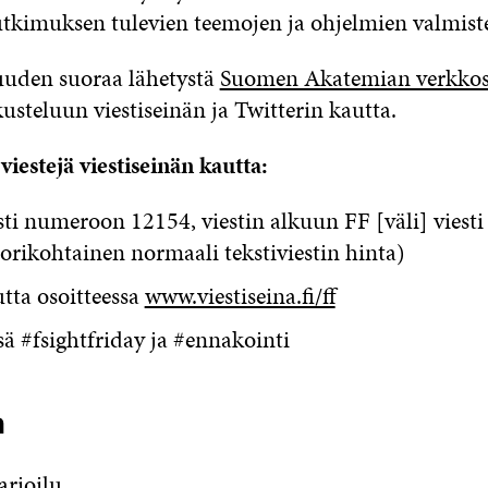
tutkimuksen tulevien teemojen ja ohjelmien valmiste
suuden suoraa lähetystä
Suomen Akatemian verkkos
kusteluun viestiseinän ja Twitterin kautta.
viestejä viestiseinän kautta:
sti numeroon 12154, viestin alkuun FF [väli] viesti
orikohtainen normaali tekstiviestin hinta)
tta osoitteessa
www.viestiseina.fi/ff
sä #fsightfriday ja #ennakointi
a
arjoilu