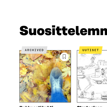
A
W
C
I
E
T
B
T
O
E
O
R
Suosittelem
K
I
I
S
S
S
S
Ä
A
A
ARCHIVED
UUTISET
A
V
V
A
A
U
U
T
T
U
U
U
U
U
U
U
U
D
D
E
E
S
S
S