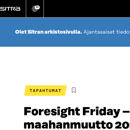
Siirry
suoraan
FI
Vaihda
sivuston
sisältöön
kieli
Olet Sitran arkistosivulla.
Ajantasaiset tied
TAPAHTUMAT
Foresight Friday
maahanmuutto 20