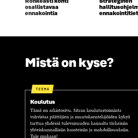
Rohkeasti kohti
Strateginen
S
A
osallistavaa
hallitusohjelm
A
I
ennakointia
ennakointitie
I
K
K
K
K
U
U
N
N
A
A
S
S
S
Mistä on kyse?
S
A
A
TEEMA
Koulutus
Tämä on arkistosivu. Sitran koulutustoiminta
vahvistaa päättäjien ja muutoksentekijöiden kykyä
tarttua yhdessä tulevaisuuden kannalta tärkeisiin
yhteiskunnallisiin haasteisiin ja mahdollisuuksiin.
Tule mukaan!