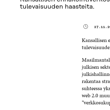
tulevaisuuden haasteita.
27.11.2
Kansallisen 
tulevaisuude
Maailmantalo
julkisen sekt
julkishallin
rakentaa stra
suhteessa yk
web 2.0 muut
”verkkosukup