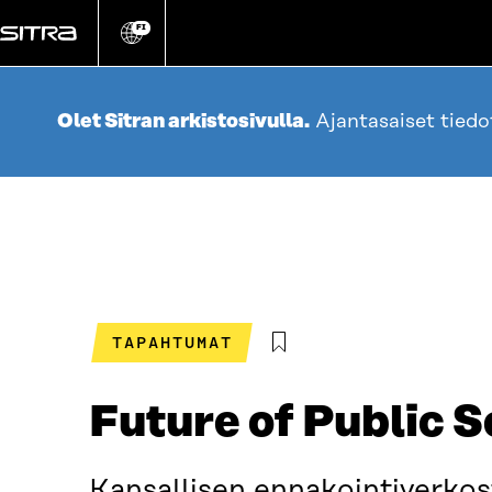
Siirry
suoraan
FI
Vaihda
sivuston
sisältöön
kieli
Olet Sitran arkistosivulla.
Ajantasaiset tied
TAPAHTUMAT
Future of Public S
Kansallisen ennakointiverkost