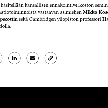
a käsitellään kansallisen ennakointiverkoston semin
aatiotoiminnoista vastaavan asimiehen
Mikko Kos
pscottin
sekä Cambridgen yliopiston professori
Ha
olla.
J
J
K
A
A
O
A
A
P
L
S
I
I
Ä
O
N
H
I
K
K
A
E
Ö
R
D
P
T
I
O
I