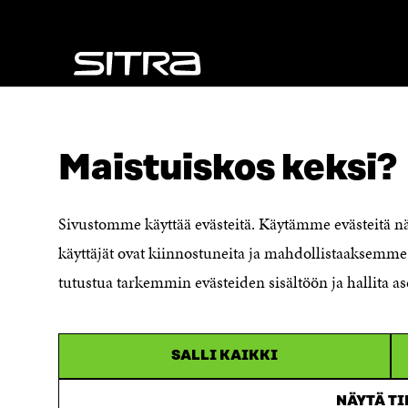
N
A
A
S
S
S
S
A
A
NÄITÄKÖ ETSIT?
Tietosuoja ja käyttöehdot
Maistuiskos keksi?
Evästeasetukset
Ilmoituskanava
Saavutettavuusseloste
Sivustomme käyttää evästeitä. Käytämme evästeitä 
Asiakirjajulkisuuskuvaus
käyttäjät ovat kiinnostuneita ja mahdollistaaksemme 
Sitran digitaalinen viestintä ja
tutustua tarkemmin evästeiden sisältöön ja hallita as
verkkopalvelut
SALLI KAIKKI
NÄYTÄ T