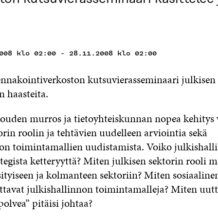
008 klo 02:00 - 28.11.2008 klo 02:00
ennakointiverkoston kutsuvierasseminaari julkisen 
n haasteita.
uden murros ja tietoyhteiskunnan nopea kehitys 
orin roolin ja tehtävien uudelleen arviointia sekä
non toimintamallien uudistamista. Voiko julkishall
tegista ketteryyttä? Miten julkisen sektorin rooli 
sityiseen ja kolmanteen sektoriin? Miten sosiaaline
tavat julkishallinnon toimintamalleja? Miten uut
olvea” pitäisi johtaa?