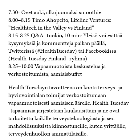
7.30- Ovet auki, alkujuomaksi smoothie
8.00–8.15 Timo Ahopelto, Lifeline Ventures:
”Healthtech in the Valley vs Finland”
8.15-8.25 Q&A -tuokio, 10 min: Yleisö voi esittää
kysymyksiä ja kommentteja paikan päällä,
Twitterissä (
#HealthTuesday
) tai Facebookissa
(
Health Tuesday Finland -ryhmä
)
8.25–10.00 Vapaamuotoista keskustelua ja
verkostoitumista, aamiaisbuffet
Health Tuesdayn tavoitteena on koota terveys- ja
hyvinvointialan toimijat verkostoitumaan
vapaamuotoisesti aamiaisen äärelle. Health Tuesday
-tapaamisia järjestetään kuukausittain ja ne ovat
tarkoitettu kaikille terveysteknologiasta ja sen
mahdollisuuksista kiinnostuneille, kuten yrittäjille,
terveydenhuollon ammattilaisille,