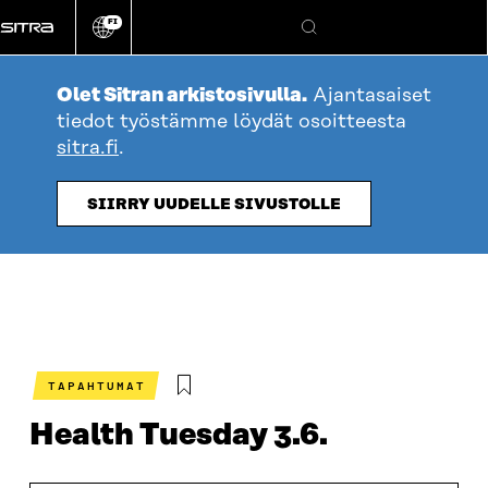
Siirry
FI
suoraan
Vaihda
Hae
sivuston
sisältöön
kieli
Olet Sitran arkistosivulla.
Ajantasaiset
tiedot työstämme löydät osoitteesta
sitra.fi
.
SIIRRY UUDELLE SIVUSTOLLE
TAPAHTUMAT
Health Tuesday 3.6.