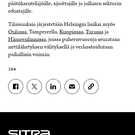
päätöksentekijöille, sijoittajille ja julkisen sektorin
edustajille.
Tilaisuuksia järjestetään Helsingin lisäksi myös
Oulussa
, Tampereella,
Kuopiossa
,
Turussa
ja
Hämeenlinnassa
, joissa puheenvuoroja seurataan
nettilähetyksen välityksellä ja verkostoidutaan
paikallisin voimin.
JAA
J
J
J
J
K
A
A
A
A
O
A
A
A
A
P
F
T
L
S
I
A
W
I
Ä
O
C
I
N
H
I
E
T
K
K
A
B
T
E
Ö
R
O
E
D
P
T