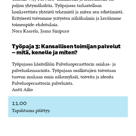
paljon yhtymäkohtia. Työpajassa tarkastellaan
konkreettista yhteistä tekemistä ja miten sen edistämistä.
Erityisesti toivomme yritysten näkökulmia ja keräämme
toimenpide-ehdotuksia.
Nora Kaarela, Jaana Sinipuro
Työpaja 3: Kansallisen toimijan palvelut
– mitä, kenelle ja miten?
Työpajassa käsitellään Palveluoperaattorin asiakas- ja
palveluskenaarioita. Työpajaan osallistujien toivotaan
tuovan mukaan omia näkemyksiä, toiveita ja ideoita
Palveluoperaattorin palveluista.
Antti Ailio
11.00
Tapahtuma päättyy.