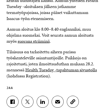
kentän uudistajien kanssa. Aamun yhteisen Health
Tuesday -aloituksen jälkeen jatkamme
teematyöpajoissa, joissa pääset vaikuttamaan
Isaacus-työn etenemiseen.
Aamun aloitus klo 8.00–8.40 englanniksi, muu
ohjelma suomeksi. Voit seurata aamun aloitusta
myös
suorana striiminä
.
Tilaisuus on tarkoitettu aiheen parissa
työskenteleville asiantuntijoille. Paikkoja on
rajoitetusti, joten ilmoittauduthan mukaan 28.2.
mennessä
Health Tuesday -tapahtuman sivustolla
(kohdassa Registration).
JAA
J
J
J
J
K
A
A
A
A
O