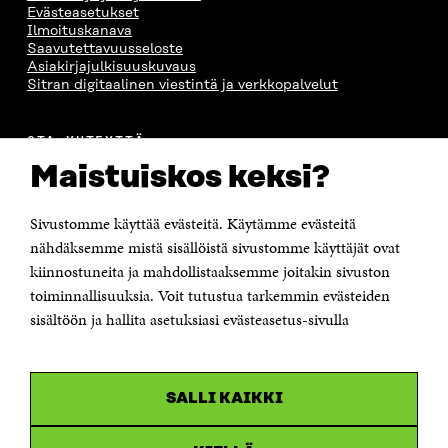
Evästeasetukset
Ilmoituskanava
Saavutettavuusseloste
Asiakirjajulkisuuskuvaus
Sitran digitaalinen viestintä ja verkkopalvelut
OTA YHTEYTTÄ
Suomen itsenäisyyden juhlarahasto Sitra
Maistuiskos keksi?
Itämerenkatu 11-13, PL 160,
00181 Helsinki
Sivustomme käyttää evästeitä. Käytämme evästeitä
Puhelin +358 294 618 991
Sähköpostiosoite
nähdäksemme mistä sisällöistä sivustomme käyttäjät ovat
etunimi.sukunimi@sitra.fi tai sitra@sitra.fi
kiinnostuneita ja mahdollistaaksemme joitakin sivuston
Saapumisohjeet
toiminnallisuuksia. Voit tutustua tarkemmin evästeiden
sisältöön ja hallita asetuksiasi evästeasetus-sivulla
Y-tunnus 0202132-3
OLEMME NÄISSÄ SOMEISSA
SALLI KAIKKI
Facebook
Avautuu
uudessa