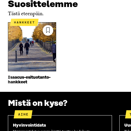
Suosittelemme
Tästä eteenpäin.
HANKKEET
Isaacus-esituotanto­
hankkeet
Mistä on kyse?
AIHE
Hyvinvointidata
Uu