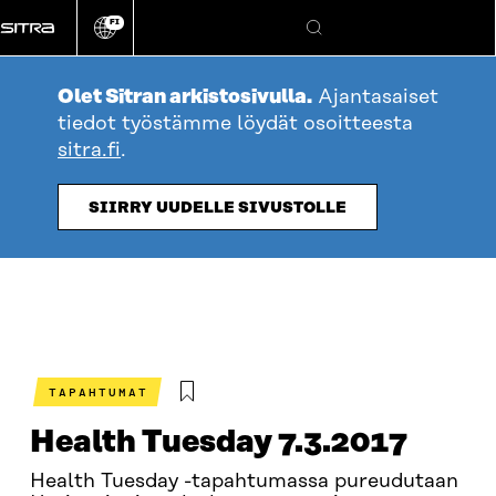
Siirry
FI
suoraan
Vaihda
Hae
sivuston
sisältöön
kieli
Olet Sitran arkistosivulla.
Ajantasaiset
tiedot työstämme löydät osoitteesta
sitra.fi
.
SIIRRY UUDELLE SIVUSTOLLE
TAPAHTUMAT
Health Tuesday 7.3.2017
Health Tuesday -tapahtumassa pureudutaan