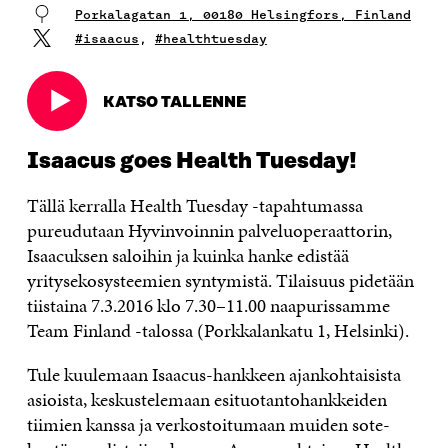
Porkalagatan 1, 00180 Helsingfors, Finland
#isaacus
,
#healthtuesday
KATSO TALLENNE
Avautuu
uudessa
ikkunassa
Isaacus goes Health Tuesday!
Tällä kerralla Health Tuesday -tapahtumassa
pureudutaan Hyvinvoinnin palveluoperaattorin,
Isaacuksen saloihin ja kuinka hanke edistää
yritysekosysteemien syntymistä. Tilaisuus pidetään
tiistaina 7.3.2016 klo 7.30–11.00 naapurissamme
Team Finland -talossa (Porkkalankatu 1, Helsinki).
Tule kuulemaan Isaacus-hankkeen ajankohtaisista
asioista, keskustelemaan esituotantohankkeiden
tiimien kanssa ja verkostoitumaan muiden sote-