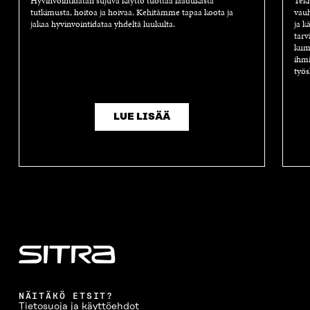
Hyvinvointidatan sujuva käyttö tuottaa laadukasta
Tekn
tutkimusta, hoitoa ja hoivaa. Kehitämme tapaa koota ja
vauh
jakaa hyvinvointidataa yhdeltä luukulta.
ja k
tarv
kump
ihmi
työs
LUE LISÄÄ
NÄITÄKÖ ETSIT?
Tietosuoja ja käyttöehdot