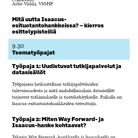
Etäpalvelut
S
S
S
E
Arho Virkki, VSSHP
S
A
S
S
A
I
A
S
I
K
I
A
Mitä uutta Isaacus-
K
K
K
I
esituotantohankkeissa? – kierros
K
U
K
K
esittelypisteillä
U
N
U
K
N
A
N
U
A
S
A
N
9.30
S
S
S
A
Teematyöpajat
S
A
S
S
A
A
S
Työpaja 1: Uudistuvat tutkijapalvelut ja
A
datasisällöt
Työpajassa keskustellaan tutkijapalveluiden
tulevaisuudesta ja mitä mahdollisuuksia datasisällöt
tarjoavat tutkimukselle ja tuotekehitykselle. Paikalla on
Isaacus-esituotantohankkeiden toteuttajia.
Työpaja 2: Miten Way Forward- ja
Isaacus-hanke kohtaavat?
Tekesin Way Forward -hankkeella ja Isaacuksella on