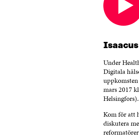
Öppnas
i
ett
nytt
fönster
Isaacus
Under Health
Digitala häl
uppkomsten a
mars 2017 kl
Helsingfors).
Kom för att h
diskutera me
reformatörer