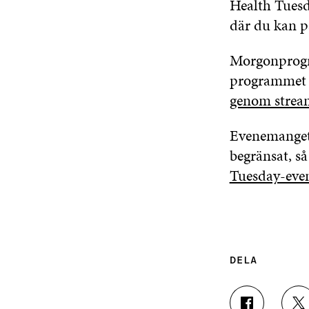
Health Tuesd
där du kan p
Morgonprogra
programmet p
genom strea
Evenemanget 
begränsat, s
Tuesday-eve
DELA
D
D