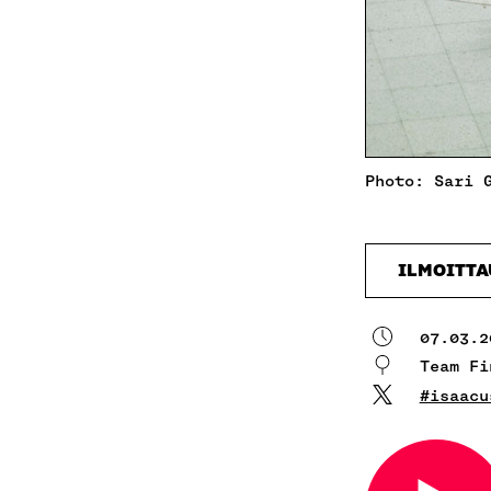
Photo: Sari 
ILMOITT
07.03.2
Team F
#isaacu