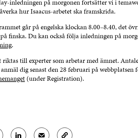
ay-inledningen på morgonen fortsätter vi i tema
åverka hur Isaacus-arbetet ska framskrida.
mmet går på engelska klockan 8.00–8.40, det övr
å finska. Du kan också följa inledningen på mor
ming
.
riktas till experter som arbetar med ämnet. Antalet
å anmäl dig senast den 28 februari på webbplatsen 
nemanget
(under Registration).
D
D
K