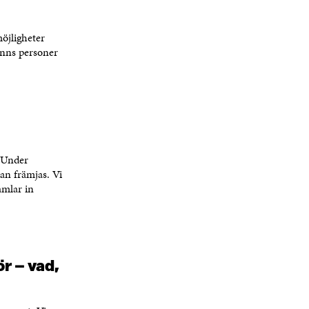
öjligheter
inns personer
 Under
n främjas. Vi
amlar in
r – vad,