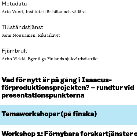
T
N
Metadata
N
Y
Arto Vuori, Institutet för hälsa och välfärd
Y
T
T
T
Tillståndstjänst
T
F
F
Ö
Sami Nousiainen, Riksarkivet
Ö
N
N
S
Fjärrbruk
S
T
Arho Virkki, Egentliga Finlands sjukvårdsdistrikt
T
E
E
R
R
Vad för nytt är på gång i Isaacus-
förproduktionsprojekten? – rundtur vid
presentationspunkterna
Temaworkshopar (på finska)
Workshop 1: Förnybara forskartjänster 