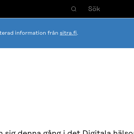
terad information från
sitra.fi
.
 sig denna gång i det Digitala häls