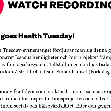
WATCH RECORDIN
 goes Health Tuesday!
 Tuesday-evenemanget fördjupar man sig denna gå
sonavet Isaacus hemligheter och hur projektet främ
v företagsekosystem. Tillställningen ordnas tisda
ockan 7.30–11.00 i Team Finland-huset (Porkalaga
öra vilka frågor som är aktuella inom Isaacus-proj
d teamen för förproduktionsprojekten och nätver
 inom social- och hälsovårdsfältet. Efter den ge