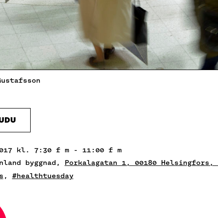
Gustafsson
AUDU
017 kl. 7:30 f m - 11:00 f m
inland byggnad,
Porkalagatan 1, 00180 Helsingfors, 
s
,
#healthtuesday