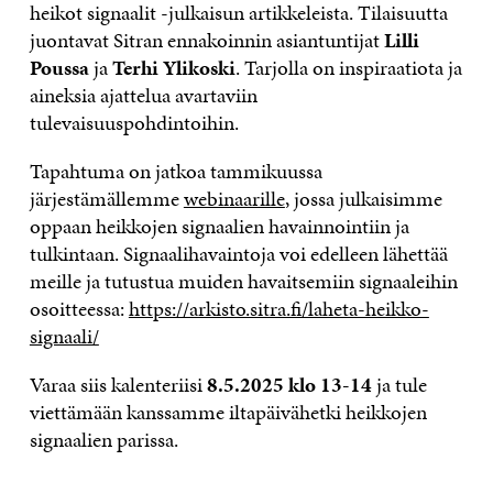
heikot signaalit -julkaisun artikkeleista. Tilaisuutta
juontavat Sitran ennakoinnin asiantuntijat
Lilli
Poussa
ja
Terhi Ylikoski
. Tarjolla on inspiraatiota ja
aineksia ajattelua avartaviin
tulevaisuuspohdintoihin.
Tapahtuma on jatkoa tammikuussa
järjestämällemme
webinaarille
, jossa julkaisimme
oppaan heikkojen signaalien havainnointiin ja
tulkintaan. Signaalihavaintoja voi edelleen lähettää
meille ja tutustua muiden havaitsemiin signaaleihin
osoitteessa:
https://arkisto.sitra.fi/laheta-heikko-
signaali/
Varaa siis kalenteriisi
8.5.2025 klo 13-14
ja tule
viettämään kanssamme iltapäivähetki heikkojen
signaalien parissa.