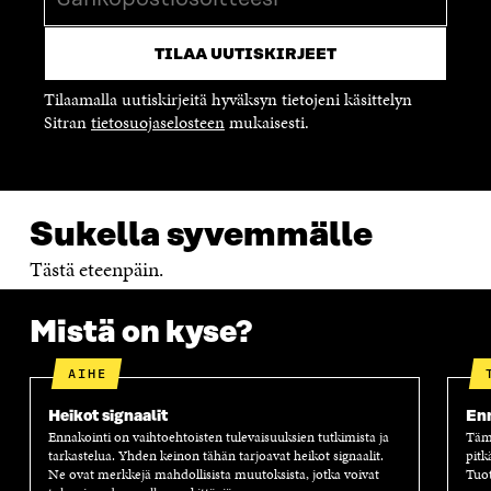
K
U
K
K
U
N
U
K
N
A
N
U
A
S
A
N
S
S
S
A
Tilaamalla uutiskirjeitä hyväksyn tietojeni käsittelyn
S
A
S
S
Sitran
tietosuojaselosteen
mukaisesti
.
A
A
S
A
Sukella syvemmälle
Tästä eteenpäin.
Mistä on kyse?
AIHE
Heikot signaalit
Enn
Ennakointi on vaihtoehtoisten tulevaisuuksien tutkimista ja
Tämä
tarkastelua. Yhden keinon tähän tarjoavat heikot signaalit.
pitk
Ne ovat merkkejä mahdollisista muutoksista, jotka voivat
Tuot