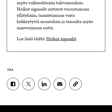
myös vaihtoehtoisia tulevaisuuksia.
Heikot signaalit auttavat varautumaan
yllätyksiin, tunnistamaan vasta
kehkeytyviä muutoksia ja toisaalta myös
innovoimaan uutta.
Lue lisää täältä:
Heikot signaalit
.
JAA
J
J
J
J
K
A
A
A
A
O
A
A
A
A
P
F
T
L
S
I
A
W
I
Ä
O
C
I
N
H
I