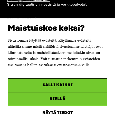
Sitran digitaalinen viestintä ja verkkopalvelut
OTA YHTEYTTÄ
Suomen itsenäisyyden juhlarahasto Sitra
Maistuiskos keksi?
Itämerenkatu 11-13, PL 160,
00181 Helsinki
Sivustomme käyttää evästeitä. Käytämme evästeitä
Puhelin +358 294 618 991
Sähköpostiosoite
nähdäksemme mistä sisällöistä sivustomme käyttäjät ovat
etunimi.sukunimi@sitra.fi tai sitra@sitra.fi
kiinnostuneita ja mahdollistaaksemme joitakin sivuston
Saapumisohjeet
toiminnallisuuksia. Voit tutustua tarkemmin evästeiden
sisältöön ja hallita asetuksiasi evästeasetus-sivulla
Y-tunnus 0202132-3
OLEMME NÄISSÄ SOMEISSA
SALLI KAIKKI
Facebook
Avautuu
uudessa
Linkedin
ikkunassa
KIELLÄ
Avautuu
uudessa
Youtube
ikkunassa
Avautuu
NÄYTÄ TIEDOT