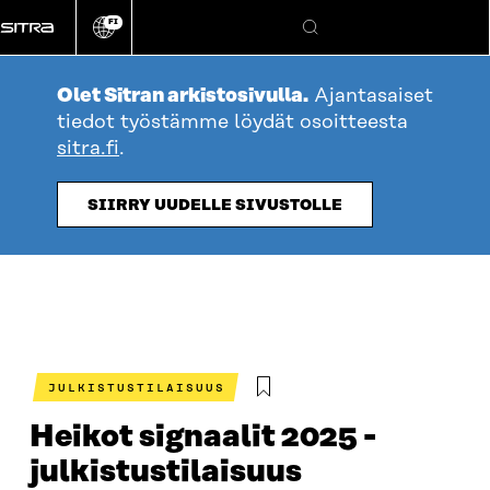
Siirry
FI
suoraan
Vaihda
Hae
sivuston
sisältöön
kieli
Olet Sitran arkistosivulla.
Ajantasaiset
tiedot työstämme löydät osoitteesta
sitra.fi
.
SIIRRY UUDELLE SIVUSTOLLE
JULKISTUSTILAISUUS
Heikot signaalit 2025 -
julkistustilaisuus