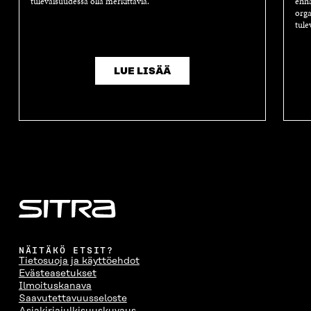
tulevaisuudessa olla merkittäviä.
enna
orga
tule
LUE LISÄÄ
NÄITÄKÖ ETSIT?
Tietosuoja ja käyttöehdot
Evästeasetukset
Ilmoituskanava
Saavutettavuusseloste
Asiakirjajulkisuuskuvaus