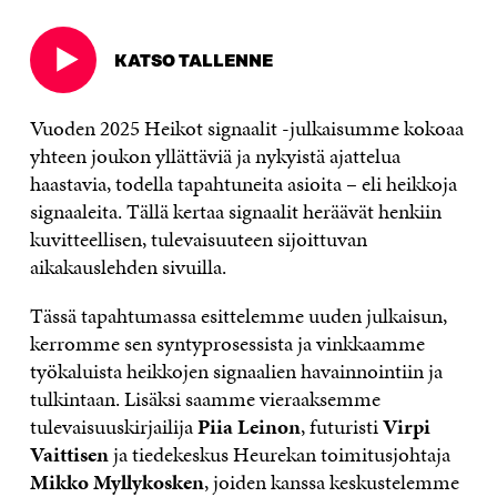
KATSO TALLENNE
Avautuu
uudessa
ikkunassa
Vuoden 2025 Heikot signaalit -julkaisumme kokoaa
yhteen joukon yllättäviä ja nykyistä ajattelua
haastavia, todella tapahtuneita asioita – eli heikkoja
signaaleita. Tällä kertaa signaalit heräävät henkiin
kuvitteellisen, tulevaisuuteen sijoittuvan
aikakauslehden sivuilla.
Tässä tapahtumassa esittelemme uuden julkaisun,
kerromme sen syntyprosessista ja vinkkaamme
työkaluista heikkojen signaalien havainnointiin ja
tulkintaan. Lisäksi saamme vieraaksemme
tulevaisuuskirjailija
Piia Leinon
, futuristi
Virpi
Vaittisen
ja tiedekeskus Heurekan toimitusjohtaja
Mikko Myllykosken
, joiden kanssa keskustelemme