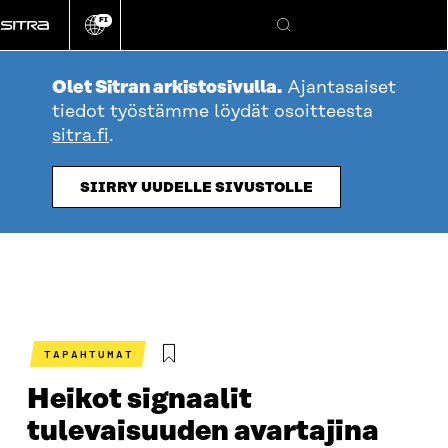
Siirry
FI
suoraan
Vaihda
Hae
sivuston
sisältöön
kieli
Olet Sitran arkistosivulla.
Ajantasaiset
tiedot työstämme löydät osoitteesta
sitra.fi
.
SIIRRY UUDELLE SIVUSTOLLE
TAPAHTUMAT
Heikot signaalit
tulevaisuuden avartajina