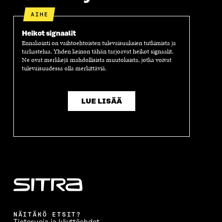
AIHE
Heikot signaalit
Ennakointi on vaihtoehtoisten tulevaisuuksien tutkimista ja
tarkastelua. Yhden keinon tähän tarjoavat heikot signaalit.
Ne ovat merkkejä mahdollisista muutoksista, jotka voivat
tulevaisuudessa olla merkittäviä.
LUE LISÄÄ
NÄITÄKÖ ETSIT?
Tietosuoja ja käyttöehdot