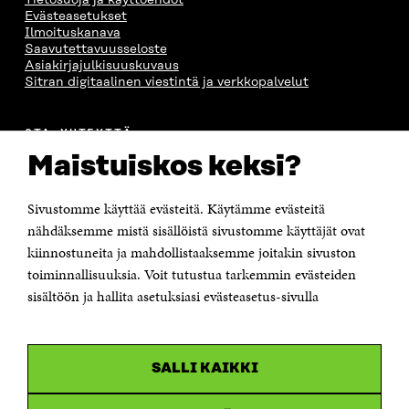
Evästeasetukset
Ilmoituskanava
Saavutettavuusseloste
Asiakirjajulkisuuskuvaus
Sitran digitaalinen viestintä ja verkkopalvelut
OTA YHTEYTTÄ
Suomen itsenäisyyden juhlarahasto Sitra
Maistuiskos keksi?
Itämerenkatu 11-13, PL 160,
00181 Helsinki
Sivustomme käyttää evästeitä. Käytämme evästeitä
Puhelin +358 294 618 991
Sähköpostiosoite
nähdäksemme mistä sisällöistä sivustomme käyttäjät ovat
etunimi.sukunimi@sitra.fi tai sitra@sitra.fi
kiinnostuneita ja mahdollistaaksemme joitakin sivuston
Saapumisohjeet
toiminnallisuuksia. Voit tutustua tarkemmin evästeiden
sisältöön ja hallita asetuksiasi evästeasetus-sivulla
Y-tunnus 0202132-3
OLEMME NÄISSÄ SOMEISSA
SALLI KAIKKI
Facebook
Avautuu
uudessa