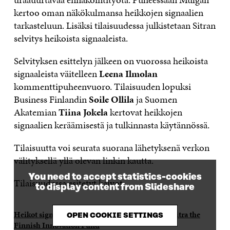
kertoo oman näkökulmansa heikkojen signaalien
tarkasteluun. Lisäksi tilaisuudessa julkistetaan Sitran
selvitys heikoista signaaleista.
Selvityksen esittelyn jälkeen on vuorossa heikoista
signaaleista väitelleen
Leena Ilmolan
kommenttipuheenvuoro. Tilaisuuden lopuksi
Business Finlandin
Soile Ollila
ja Suomen
Akatemian
Tiina Jokela
kertovat heikkojen
signaalien keräämisestä ja tulkinnasta käytännössä.
Tilaisuutta voi seurata suorana lähetyksenä verkon
välityksellä yllä olevan linkin kautta.
You need to accept statistics-cookies
Tilaisuudessa esitetyt kalvot:
to display content from Slideshare
Heikot signaalit tulevaisuuden avartajina
from
Sitra the
OPEN COOKIE SETTINGS
Finnish Innovation Fund