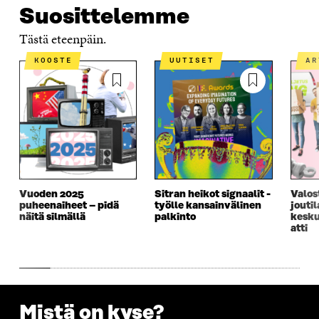
Suosittelemme
Tästä eteenpäin.
KOOSTE
UUTISET
A
Vuoden 2025
Sitran heikot signaalit -
Valos
puheenaiheet – pidä
työlle kansainvälinen
joutil
näitä silmällä
palkinto
kesku
atti
Mistä on kyse?