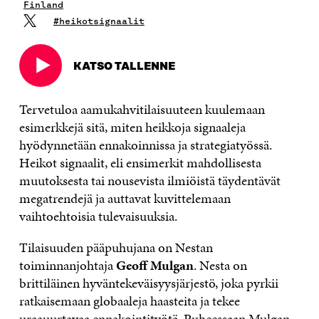
Finland
#heikotsignaalit
KATSO TALLENNE
Avautuu
uudessa
ikkunassa
Tervetuloa aamukahvitilaisuuteen kuulemaan
esimerkkejä sitä, miten heikkoja signaaleja
hyödynnetään ennakoinnissa ja strategiatyössä.
Heikot signaalit, eli ensimerkit mahdollisesta
muutoksesta tai nousevista ilmiöistä täydentävät
megatrendejä ja auttavat kuvittelemaan
vaihtoehtoisia tulevaisuuksia.
Tilaisuuden pääpuhujana on Nestan
toiminnanjohtaja
Geoff Mulgan
. Nesta on
brittiläinen hyväntekeväisyysjärjestö, joka pyrkii
ratkaisemaan globaaleja haasteita ja tekee
uraauurtavaa ennakointityötä. Puheessaan Mulgan