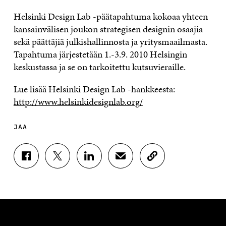
Helsinki Design Lab -päätapahtuma kokoaa yhteen
kansainvälisen joukon strategisen designin osaajia
sekä päättäjiä julkishallinnosta ja yritysmaailmasta.
Tapahtuma järjestetään 1.-3.9. 2010 Helsingin
keskustassa ja se on tarkoitettu kutsuvieraille.
Lue lisää Helsinki Design Lab -hankkeesta:
http://www.helsinkidesignlab.org/
JAA
J
J
J
J
K
A
A
A
A
O
A
A
A
A
P
F
T
L
S
I
A
W
I
Ä
O
C
I
N
H
I
E
T
K
K
A
B
T
E
Ö
R