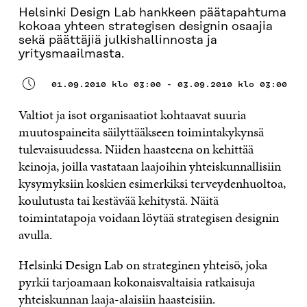
Helsinki Design Lab hankkeen päätapahtuma
kokoaa yhteen strategisen designin osaajia
sekä päättäjiä julkishallinnosta ja
yritysmaailmasta.
01.09.2010 klo 03:00 - 03.09.2010 klo 03:00
Valtiot ja isot organisaatiot kohtaavat suuria
muutospaineita säilyttääkseen toimintakykynsä
tulevaisuudessa. Niiden haasteena on kehittää
keinoja, joilla vastataan laajoihin yhteiskunnallisiin
kysymyksiin koskien esimerkiksi terveydenhuoltoa,
koulutusta tai kestävää kehitystä. Näitä
toimintatapoja voidaan löytää strategisen designin
avulla.
Helsinki Design Lab on strateginen yhteisö, joka
pyrkii tarjoamaan kokonaisvaltaisia ratkaisuja
yhteiskunnan laaja-alaisiin haasteisiin.