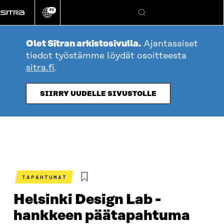
Siirry
FI
suoraan
Vaihda
Hae
sivuston
sisältöön
kieli
Olet Sitran arkistosivulla.
Ajantasaiset
tiedot työstämme löydät osoitteesta
sitra.fi
.
SIIRRY UUDELLE SIVUSTOLLE
TAPAHTUMAT
Helsinki Design Lab -
hankkeen päätapahtuma