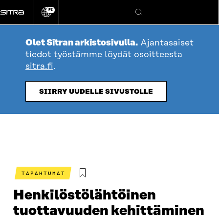
Siirry
FI
suoraan
Vaihda
Hae
sivuston
sisältöön
kieli
Olet Sitran arkistosivulla.
Ajantasaiset
tiedot työstämme löydät osoitteesta
sitra.fi
.
SIIRRY UUDELLE SIVUSTOLLE
TAPAHTUMAT
Henkilöstölähtöinen
tuottavuuden kehittäminen