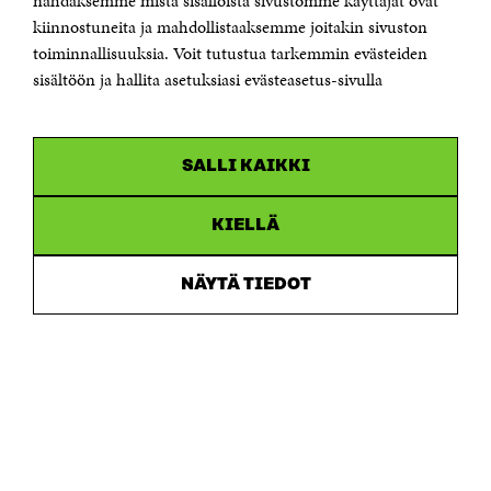
nähdäksemme mistä sisällöistä sivustomme käyttäjät ovat
etunimi.sukunimi@sitra.fi tai sitra@sitra.fi
kiinnostuneita ja mahdollistaaksemme joitakin sivuston
Saapumisohjeet
toiminnallisuuksia. Voit tutustua tarkemmin evästeiden
sisältöön ja hallita asetuksiasi evästeasetus-sivulla
Y-tunnus 0202132-3
OLEMME NÄISSÄ SOMEISSA
SALLI KAIKKI
Facebook
Avautuu
uudessa
Linkedin
ikkunassa
KIELLÄ
Avautuu
uudessa
Youtube
ikkunassa
Avautuu
NÄYTÄ TIEDOT
uudessa
Instagram
ikkunassa
Avautuu
uudessa
ikkunassa