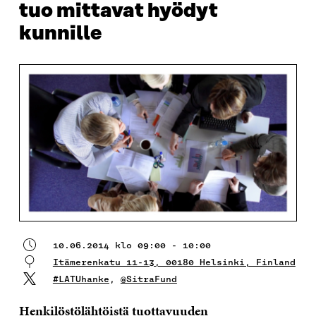
tuo mittavat hyödyt
kunnille
10.06.2014 klo 09:00 - 10:00
Itämerenkatu 11-13, 00180 Helsinki, Finland
#LATUhanke
,
@SitraFund
Henkilöstölähtöistä tuottavuuden