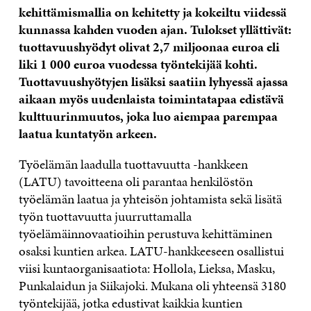
kehittämismallia on kehitetty ja kokeiltu viidessä
kunnassa kahden vuoden ajan. Tulokset yllättivät:
tuottavuushyödyt olivat 2,7 miljoonaa euroa eli
liki 1 000 euroa vuodessa työntekijää kohti.
Tuottavuushyötyjen lisäksi saatiin lyhyessä ajassa
aikaan myös uudenlaista toimintatapaa edistävä
kulttuurinmuutos, joka luo aiempaa parempaa
laatua kuntatyön arkeen.
Työelämän laadulla tuottavuutta -hankkeen
(LATU) tavoitteena oli parantaa henkilöstön
työelämän laatua ja yhteisön johtamista sekä lisätä
työn tuottavuutta juurruttamalla
työelämäinnovaatioihin perustuva kehittäminen
osaksi kuntien arkea. LATU-hankkeeseen osallistui
viisi kuntaorganisaatiota: Hollola, Lieksa, Masku,
Punkalaidun ja Siikajoki. Mukana oli yhteensä 3180
työntekijää, jotka edustivat kaikkia kuntien