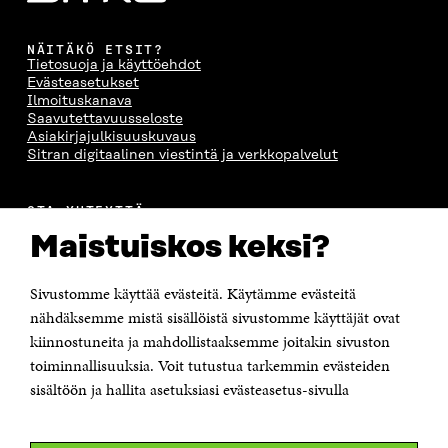
NÄITÄKÖ ETSIT?
Tietosuoja ja käyttöehdot
Evästeasetukset
Ilmoituskanava
Saavutettavuusseloste
Asiakirjajulkisuuskuvaus
Sitran digitaalinen viestintä ja verkkopalvelut
OTA YHTEYTTÄ
Suomen itsenäisyyden juhlarahasto Sitra
Maistuiskos keksi?
Itämerenkatu 11-13, PL 160,
00181 Helsinki
Sivustomme käyttää evästeitä. Käytämme evästeitä
Puhelin +358 294 618 991
Sähköpostiosoite
nähdäksemme mistä sisällöistä sivustomme käyttäjät ovat
etunimi.sukunimi@sitra.fi tai sitra@sitra.fi
kiinnostuneita ja mahdollistaaksemme joitakin sivuston
toiminnallisuuksia. Voit tutustua tarkemmin evästeiden
Saapumisohjeet
sisältöön ja hallita asetuksiasi evästeasetus-sivulla
Y-tunnus 0202132-3