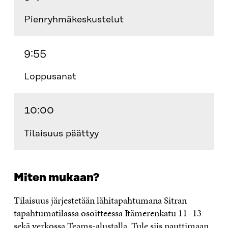
Pienryhmäkeskustelut
9:55
Loppusanat
10:00
Tilaisuus päättyy
Miten mukaan?
Tilaisuus järjestetään lähitapahtumana Sitran
tapahtumatilassa osoitteessa Itämerenkatu 11–13
sekä verkossa Teams-alustalla. Tule siis nauttimaan