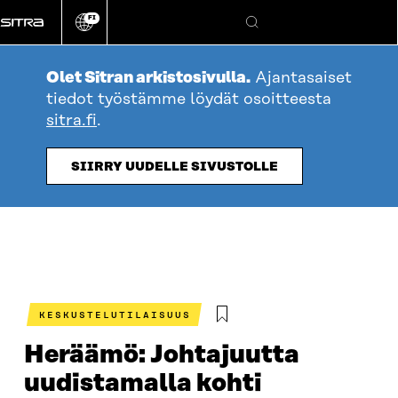
Siirry
FI
suoraan
Vaihda
Hae
sivuston
sisältöön
kieli
Olet Sitran arkistosivulla.
Ajantasaiset
tiedot työstämme löydät osoitteesta
sitra.fi
.
SIIRRY UUDELLE SIVUSTOLLE
KESKUSTELUTILAISUUS
Heräämö: Johtajuutta
uudistamalla kohti