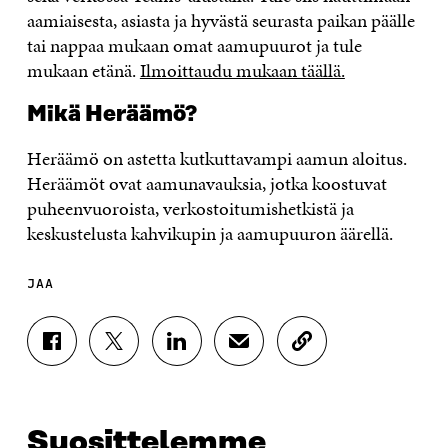
aamiaisesta, asiasta ja hyvästä seurasta paikan päälle
tai nappaa mukaan omat aamupuurot ja tule
mukaan etänä.
Ilmoittaudu mukaan täällä.
Mikä Heräämö?
Heräämö on astetta kutkuttavampi aamun aloitus.
Heräämöt ovat aamunavauksia, jotka koostuvat
puheenvuoroista, verkostoitumishetkistä ja
keskustelusta kahvikupin ja aamupuuron äärellä.
JAA
J
J
J
J
K
A
A
A
A
O
A
A
A
A
P
F
T
L
S
I
A
W
I
Ä
O
Suosittelemme
C
I
N
H
I