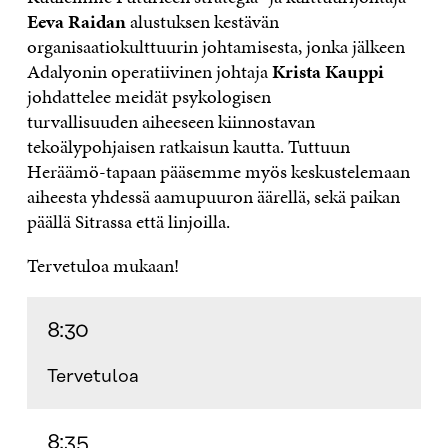
Eeva Raidan
alustuksen kestävän
organisaatiokulttuurin johtamisesta, jonka jälkeen
Adalyonin operatiivinen johtaja
Krista Kauppi
johdattelee meidät psykologisen
turvallisuuden aiheeseen kiinnostavan
tekoälypohjaisen ratkaisun kautta. Tuttuun
Heräämö-tapaan pääsemme myös keskustelemaan
aiheesta yhdessä aamupuuron äärellä, sekä paikan
päällä Sitrassa että linjoilla.
Tervetuloa mukaan!
8:30
Tervetuloa
8:35