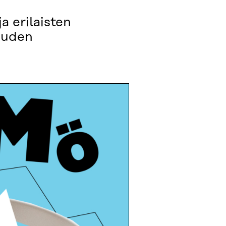
a erilaisten
louden