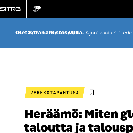
Siirry
suoraan
FI
Vaihda
sivuston
sisältöön
kieli
Olet Sitran arkistosivulla.
Ajantasaiset tied
VERKKOTAPAHTUMA
Heräämö: Miten gl
taloutta ja talousp