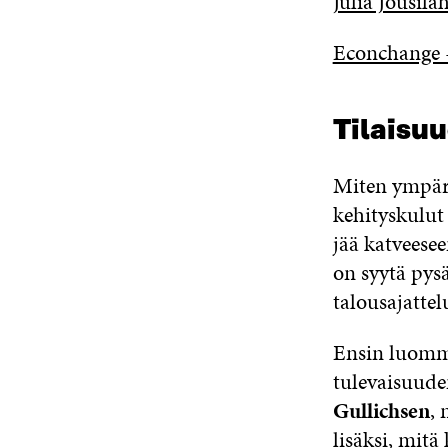
Julia Jousila
Econchange 
Tilaisu
Miten ympäri
kehityskulut 
jää katveesee
on syytä pys
talousajatte
Ensin luomme
tulevaisuude
Gullichsen
, 
lisäksi, mitä