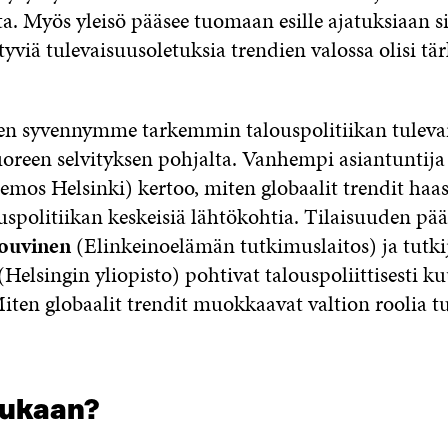
 Myös yleisö pääsee tuomaan esille ajatuksiaan sii
ttyviä tulevaisuusoletuksia trendien valossa olisi tä
en syvennymme tarkemmin talouspolitiikan tuleva
reen selvityksen pohjalta. Vanhempi asiantuntija
mos Helsinki) kertoo, miten globaalit trendit haas
spolitiikan keskeisiä lähtökohtia. Tilaisuuden päät
ouvinen
(Elinkeinoelämän tutkimuslaitos) ja tutk
(Helsingin yliopisto) pohtivat talouspoliittisesti 
iten globaalit trendit muokkaavat valtion roolia t
mukaan?