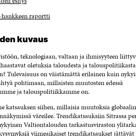
hden esitys
-hankkeen raportti
uden kuvaus
stöön, teknologiaan, valtaan ja ihmisyyteen liittyv
haastavat oletuksia taloudesta ja talouspolitiikast
n? Tulevaisuus on väistämättä erilainen kuin nykyisy
ähtyä pohtimaan, millaisten muutosten edessä
lumme ja talouspolitiikkamme on.
 katsauksen siihen, millaisia muutoksia globaali
nnäkymissä väreilee. Trendikatsauksiin Sitrassa p
nykyinen Valtiontalouden tarkastusviraston ylitarka
 kysymyksiä viimeaikaiset trendikatsaukset jättävät