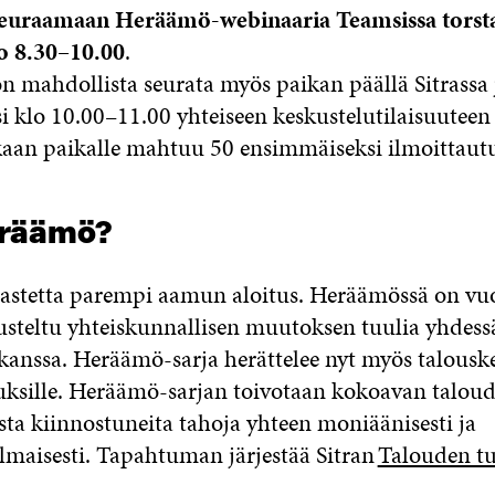
seuraamaan Heräämö-webinaaria Teamsissa torst
o 8.30–10.00
.
n mahdollista seurata myös paikan päällä Sitrassa j
si klo 10.00–11.00 yhteiseen keskustelutilaisuutee
aan paikalle mahtuu 50 ensimmäiseksi ilmoittaut
eräämö?
astetta parempi aamun aloitus. Heräämössä on vu
usteltu yhteiskunnallisen muutoksen tuulia yhdess
n kanssa. Heräämö-sarja herättelee nyt myös talousk
uuksille. Heräämö-sarjan toivotaan kokoavan talou
sta kiinnostuneita tahoja yhteen moniäänisesti ja
aisesti. Tapahtuman järjestää Sitran
Talouden tu