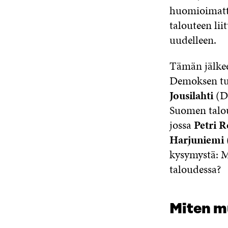
huomioimatta.
talouteen lii
uudelleen.
Tämän jälke
Demoksen tuo
Jousilahti
(De
Suomen talou
jossa
Petri R
Harjuniemi
kysymystä: M
taloudessa?
Miten 