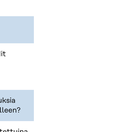
it
uksia
elleen?
tettuina