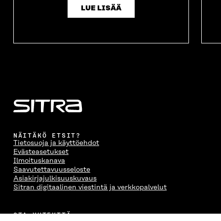
LUE LISÄÄ
NÄITÄKÖ ETSIT?
Tietosuoja ja käyttöehdot
Evästeasetukset
Ilmoituskanava
Saavutettavuusseloste
Asiakirjajulkisuuskuvaus
Sitran digitaalinen viestintä ja verkkopalvelut
OTA YHTEYTTÄ