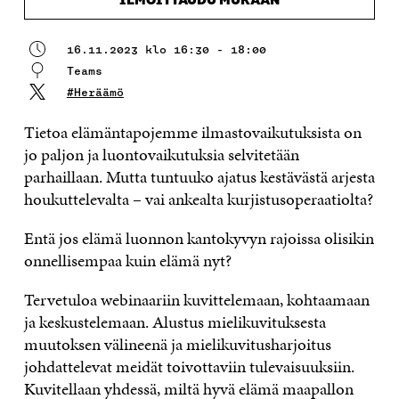
ILMOITTAUDU MUKAAN
16.11.2023 klo 16:30 - 18:00
Teams
#Heräämö
Tietoa elämäntapojemme ilmastovaikutuksista on
jo paljon ja luontovaikutuksia selvitetään
parhaillaan. Mutta tuntuuko ajatus kestävästä arjesta
houkuttelevalta – vai ankealta kurjistusoperaatiolta?
Entä jos elämä luonnon kantokyvyn rajoissa olisikin
onnellisempaa kuin elämä nyt?
Tervetuloa webinaariin kuvittelemaan, kohtaamaan
ja keskustelemaan. Alustus mielikuvituksesta
muutoksen välineenä ja mielikuvitusharjoitus
johdattelevat meidät toivottaviin tulevaisuuksiin.
Kuvitellaan yhdessä, miltä hyvä elämä maapallon