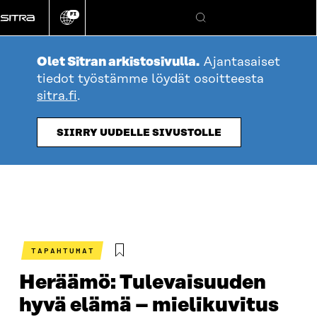
Siirry
FI
suoraan
Vaihda
Hae
sivuston
sisältöön
kieli
Olet Sitran arkistosivulla.
Ajantasaiset
tiedot työstämme löydät osoitteesta
sitra.fi
.
SIIRRY UUDELLE SIVUSTOLLE
TAPAHTUMAT
Heräämö: Tulevaisuuden
hyvä elämä – mielikuvitus