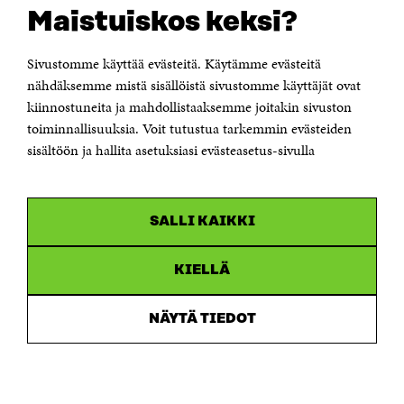
Suomen itsenäisyyden juhlarahasto Sitra
Maistuiskos keksi?
Itämerenkatu 11-13, PL 160,
00181 Helsinki
Sivustomme käyttää evästeitä. Käytämme evästeitä
Puhelin +358 294 618 991
Sähköpostiosoite
nähdäksemme mistä sisällöistä sivustomme käyttäjät ovat
etunimi.sukunimi@sitra.fi tai sitra@sitra.fi
kiinnostuneita ja mahdollistaaksemme joitakin sivuston
Saapumisohjeet
toiminnallisuuksia. Voit tutustua tarkemmin evästeiden
sisältöön ja hallita asetuksiasi evästeasetus-sivulla
Y-tunnus 0202132-3
OLEMME NÄISSÄ SOMEISSA
SALLI KAIKKI
Facebook
Avautuu
uudessa
Linkedin
ikkunassa
KIELLÄ
Avautuu
uudessa
Youtube
ikkunassa
Avautuu
NÄYTÄ TIEDOT
uudessa
Instagram
ikkunassa
Avautuu
uudessa
ikkunassa