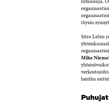
ratkaisuja. O
organisaatioi
organisaatioi
täysin synnyt
Sitra Labin j
yhteiskunnal
organisaatio
Mika Nieme
yhteisövaiku
verkostojoht
heidän esitte
Puhujat