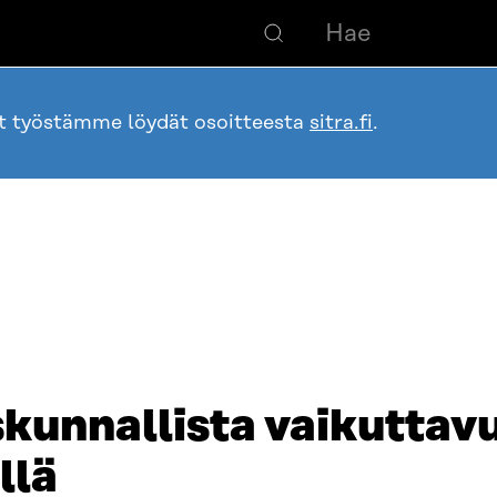
ot työstämme löydät osoitteesta
sitra.fi
.
nnallista vaikuttavu
llä