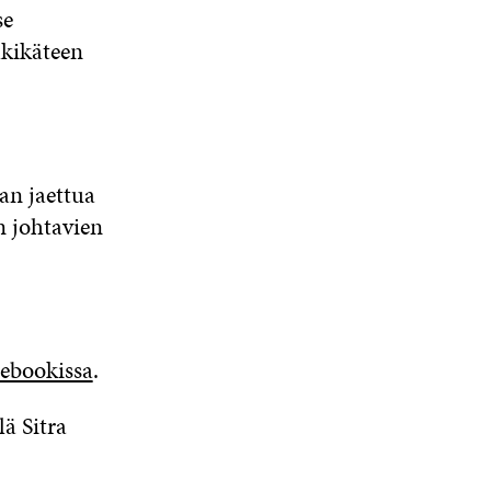
se
lkikäteen
n jaettua
n johtavien
ebookissa
.
ä Sitra