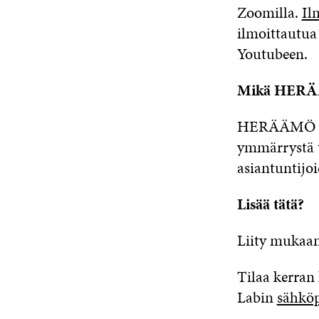
Zoomilla.
Il
ilmoittautua
Youtubeen.
Mikä HER
HERÄÄMÖ on 
ymmärrystä t
asiantuntijo
Lisää tätä?
Liity mukaa
Tilaa kerran 
Labin
sähköp