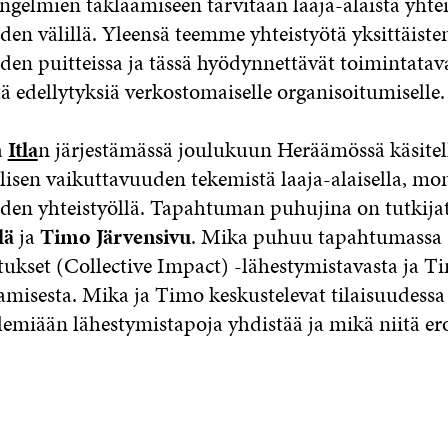
ngelmien taklaamiseen tarvitaan laaja-alaista yhte
den välillä. Yleensä teemme yhteistyötä yksittäiste
den puitteissa ja tässä hyödynnettävät toimintatava
ä edellytyksiä verkostomaiselle organisoitumiselle.
a
Itla
n järjestämässä joulukuun Heräämössä käsitel
lisen vaikuttavuuden tekemistä laaja-alaisella, mo
iden yhteistyöllä. Tapahtuman puhujina on tutkijat
lä
ja
Timo Järvensivu
. Mika puhuu tapahtumassa
tukset (Collective Impact) -lähestymistavasta ja T
amisesta. Mika ja Timo keskustelevat tilaisuudessa 
lemiään lähestymistapoja yhdistää ja mikä niitä er