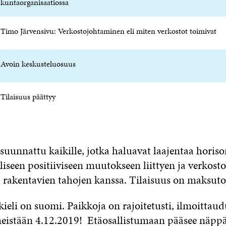
kuntaorganisaatiossa
T
U
K
U
T
K
U
U
I
Timo Järvensivu: Verkostojohtaminen eli miten verkostot toimivat
U
U
U
U
D
U
Avoin keskusteluosuus
E
D
S
E
S
S
A
S
Tilaisuus päättyy
I
A
K
I
K
K
U
K
N
U
suunnattu kaikille, jotka haluavat laajentaa horiso
A
N
liseen positiiviseen muutokseen liittyen ja verkos
S
A
S
S
a rakentavien tahojen kanssa. Tilaisuus on maksuto
A
S
A
kieli on suomi. Paikkoja on rajoitetusti, ilmoittau
eistään 4.12.2019!
Etäosallistumaan pääsee näppä