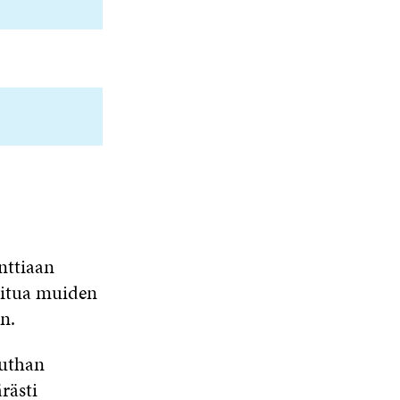
nttiaan
toitua muiden
n.
duthan
rästi