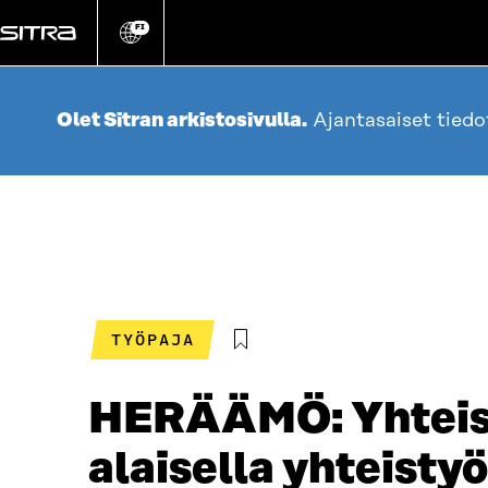
Siirry
suoraan
FI
Vaihda
sivuston
sisältöön
kieli
Olet Sitran arkistosivulla.
Ajantasaiset tied
TYÖPAJA
HERÄÄMÖ: Yhteisku
alaisella yhteistyö