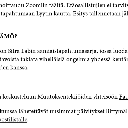
moittaudu Zoomiin täältä.
Etäosallistujien ei tarvit
 tapahtumaan Lyytin kautta. Esitys tallennetaan jä
ÄÄMÖ?
Sitra Labin aamiaistapahtumasarja, jossa luodaa
avoista taklata viheliäisiä ongelmia yhdessä kentä
iden kanssa.
n keskusteluun Muutoksentekijöiden yhteisöön
Fac
kuussa lähetettävät uusimmat päivitykset liittymäll
ostilistalle
.