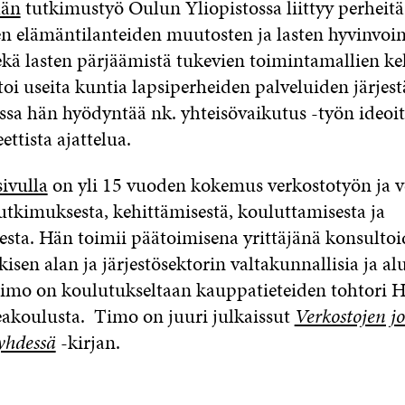
län
tutkimustyö Oulun Yliopistossa liittyy perheitä
 elämäntilanteiden muutosten ja lasten hyvinvoin
ekä lasten pärjäämistä tukevien toimintamallien ke
oi useita kuntia lapsiperheiden palveluiden järjest
ssa hän hyödyntää nk. yhteisövaikutus -työn ideoit
ettista ajattelua.
ivulla
on yli 15 vuoden kokemus verkostotyön ja v
utkimuksesta, kehittämisestä, kouluttamisesta ja
sta. Hän toimii päätoimisena yrittäjänä konsulto
lkisen alan ja järjestösektorin valtakunnallisia ja alu
Timo on koulutukseltaan kauppatieteiden tohtori H
koulusta. Timo on juuri julkaissut
Verkostojen j
yhdessä
-kirjan.