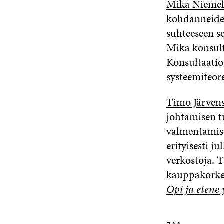
Mika Nieme
kohdanneiden
suhteeseen s
Mika konsult
Konsultaatio
systeemiteore
Timo Järvens
johtamisen t
valmentamise
erityisesti ju
verkostoja. 
kauppakorkea
Opi ja etene 