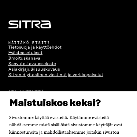
NÄITÄKÖ ETSIT?
Tietosuoja ja käyttöehdot
Evästeasetukset
Ilmoituskanava
Saavutettavuusseloste
Asiakirjajulkisuuskuvaus
Sitran digitaalinen viestintä ja verkkopalvelut
OTA YHTEYTTÄ
Suomen itsenäisyyden juhlarahasto Sitra
Maistuiskos keksi?
Itämerenkatu 11-13, PL 160,
00181 Helsinki
Sivustomme käyttää evästeitä. Käytämme evästeitä
Puhelin +358 294 618 991
Sähköpostiosoite
nähdäksemme mistä sisällöistä sivustomme käyttäjät ovat
etunimi.sukunimi@sitra.fi tai sitra@sitra.fi
kiinnostuneita ja mahdollistaaksemme joitakin sivuston