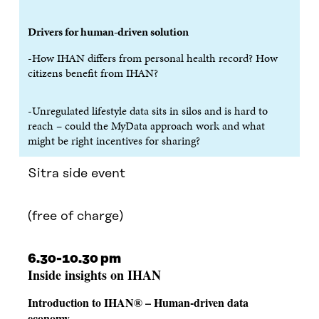
S
S
S
A
S
A
S
S
A
A
S
Drivers for human-driven solution
A
-How IHAN differs from personal health record? How
citizens benefit from IHAN?
-Unregulated lifestyle data sits in silos and is hard to
reach – could the MyData approach work and what
might be right incentives for sharing?
Sitra side event
(free of charge)
6.30-10.30 pm
Inside insights on IHAN
Introduction to IHAN® – Human-driven data
economy