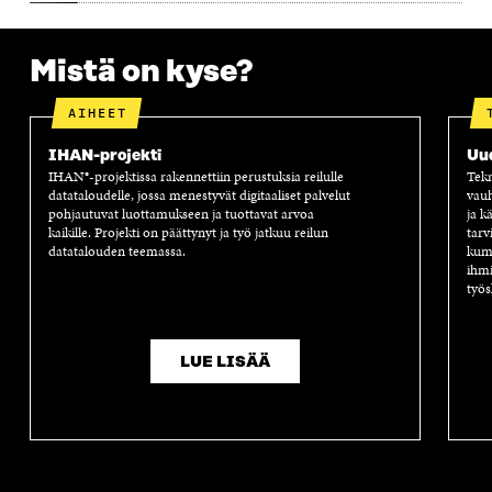
Mistä on kyse?
AIHEET
IHAN-projekti
Uu
IHAN®-projektissa rakennettiin perustuksia reilulle
Tekn
datataloudelle, jossa menestyvät digitaaliset palvelut
vauh
pohjautuvat luottamukseen ja tuottavat arvoa
ja k
kaikille. Projekti on päättynyt ja työ jatkuu reilun
tarv
datatalouden teemassa.
kump
ihmi
työs
LUE LISÄÄ