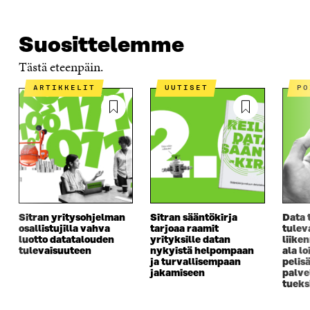
Suosittelemme
Tästä eteenpäin.
ARTIKKELIT
UUTISET
P
Sitran yritysohjelman
Sitran sääntökirja
Data 
osallistujilla vahva
tarjoaa raamit
tulev
luotto datatalouden
yrityksille datan
liike
tulevaisuuteen
nykyistä helpompaan
ala lo
ja turvallisempaan
pelis
jakamiseen
palve
tueks