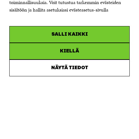
Saapumisohjeet
toiminnallisuuksia. Voit tutustua tarkemmin evästeiden
sisältöön ja hallita asetuksiasi evästeasetus-sivulla
Y-tunnus 0202132-3
OLEMME NÄISSÄ SOMEISSA
SALLI KAIKKI
Facebook
Avautuu
uudessa
Linkedin
ikkunassa
KIELLÄ
Avautuu
uudessa
Youtube
ikkunassa
Avautuu
NÄYTÄ TIEDOT
uudessa
Instagram
ikkunassa
Avautuu
uudessa
ikkunassa