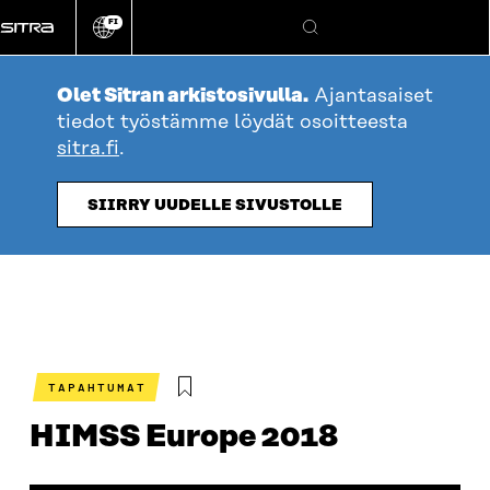
Siirry
FI
suoraan
Vaihda
Hae
sivuston
sisältöön
kieli
Olet Sitran arkistosivulla.
Ajantasaiset
tiedot työstämme löydät osoitteesta
sitra.fi
.
SIIRRY UUDELLE SIVUSTOLLE
TAPAHTUMAT
HIMSS Europe 2018