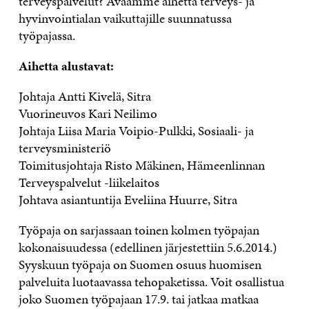
terveyspalvelut? Avaamme aihetta terveys- ja
hyvinvointialan vaikuttajille suunnatussa
työpajassa.
Aihetta alustavat:
Johtaja Antti Kivelä, Sitra
Vuorineuvos Kari Neilimo
Johtaja Liisa Maria Voipio-Pulkki, Sosiaali- ja
terveysministeriö
Toimitusjohtaja Risto Mäkinen, Hämeenlinnan
Terveyspalvelut -liikelaitos
Johtava asiantuntija Eveliina Huurre, Sitra
Työpaja on sarjassaan toinen kolmen työpajan
kokonaisuudessa (edellinen järjestettiin 5.6.2014.)
Syyskuun työpaja on Suomen osuus huomisen
palveluita luotaavassa tehopaketissa. Voit osallistua
joko Suomen työpajaan 17.9. tai jatkaa matkaa