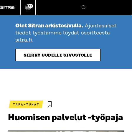
Siirry
FI
suoraan
Vaihda
Hae
sivuston
sisältöön
kieli
Olet Sitran arkistosivulla.
Ajantasaiset
tiedot työstämme löydät osoitteesta
sitra.fi
.
SIIRRY UUDELLE SIVUSTOLLE
TAPAHTUMAT
Huomisen palvelut -työpaja