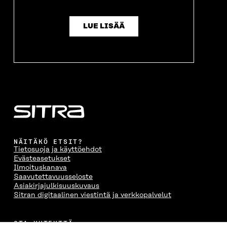
LUE LISÄÄ
NÄITÄKÖ ETSIT?
Tietosuoja ja käyttöehdot
Evästeasetukset
Ilmoituskanava
Saavutettavuusseloste
Asiakirjajulkisuuskuvaus
Sitran digitaalinen viestintä ja verkkopalvelut
OTA YHTEYTTÄ