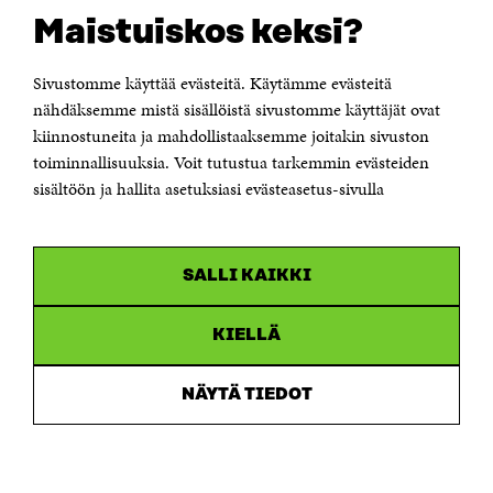
Suomen itsenäisyyden juhlarahasto Sitra
Maistuiskos keksi?
Itämerenkatu 11-13, PL 160,
00181 Helsinki
Sivustomme käyttää evästeitä. Käytämme evästeitä
Puhelin +358 294 618 991
Sähköpostiosoite
nähdäksemme mistä sisällöistä sivustomme käyttäjät ovat
etunimi.sukunimi@sitra.fi tai sitra@sitra.fi
kiinnostuneita ja mahdollistaaksemme joitakin sivuston
toiminnallisuuksia. Voit tutustua tarkemmin evästeiden
Saapumisohjeet
sisältöön ja hallita asetuksiasi evästeasetus-sivulla
Y-tunnus 0202132-3
OLEMME NÄISSÄ SOMEISSA
SALLI KAIKKI
Facebook
Avautuu
uudessa
Linkedin
ikkunassa
KIELLÄ
Avautuu
uudessa
Youtube
ikkunassa
Avautuu
NÄYTÄ TIEDOT
uudessa
Instagram
ikkunassa
Avautuu
uudessa
ikkunassa