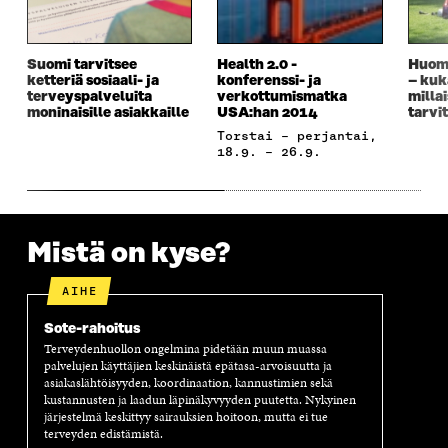
V
A
V
A
L
A
U
A
V
I
U
T
U
A
N
T
U
T
U
K
Suomi tarvitsee
Health 2.0 -
Huomi
ketteriä sosiaali- ja
konferenssi- ja
– kuk
U
U
U
T
K
terveyspalveluita
verkottumismatka
millai
U
U
U
U
I
moninaisille asiakkaille
USA:han 2014
tarvi
U
U
U
U
torstai – perjantai,
U
D
U
U
18.9. – 26.9.
D
E
D
U
E
S
E
D
S
S
S
E
S
A
S
S
A
I
A
S
I
K
I
A
Mistä on kyse?
K
K
K
I
K
U
K
K
AIHE
U
N
U
K
N
A
N
U
Sote-rahoitus
A
S
A
N
Terveydenhuollon ongelmina pidetään muun muassa
S
S
S
A
palvelujen käyttäjien keskinäistä epätasa-arvoisuutta ja
S
A
S
S
asiakaslähtöisyyden, koordinaation, kannustimien sekä
A
A
S
kustannusten ja laadun läpinäkyvyyden puutetta. Nykyinen
A
järjestelmä keskittyy sairauksien hoitoon, mutta ei tue
terveyden edistämistä.