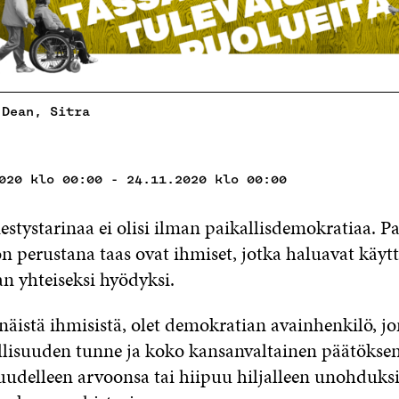
 Dean, Sitra
020 klo 00:00 - 24.11.2020 klo 00:00
tystarinaa ei olisi ilman paikallisdemokratiaa. Pa
n perustana taas ovat ihmiset, jotka haluavat käyt
an yhteiseksi hyödyksi.
näistä ihmisistä, olet demokratian avainhenkilö, j
llisuuden tunne ja koko kansanvaltainen päätöks
uudelleen arvoonsa tai hiipuu hiljalleen unohduks