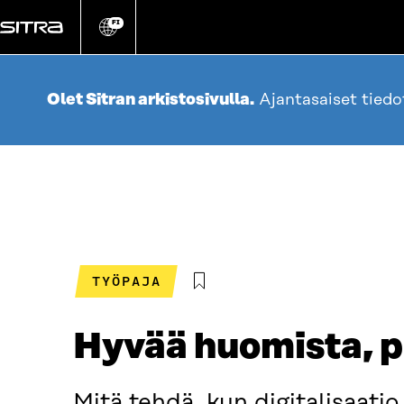
Siirry
suoraan
FI
Vaihda
sivuston
sisältöön
kieli
Olet Sitran arkistosivulla.
Ajantasaiset tied
TYÖPAJA
Hyvää huomista, p
Mitä tehdä, kun digitalisaati