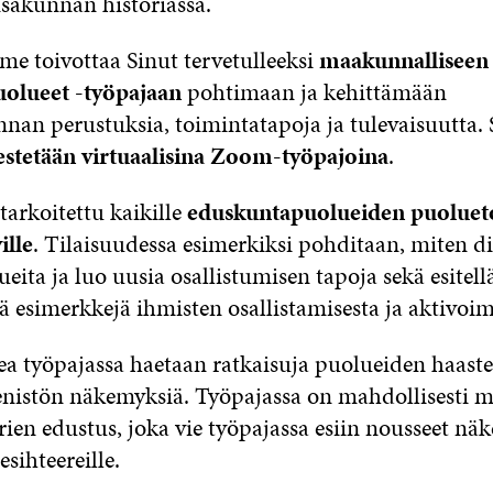
sakunnan historiassa.
me toivottaa Sinut tervetulleeksi
maakunnalliseen
uolueet -työpajaan
pohtimaan ja kehittämään
nan perustuksia, toimintatapoja ja tulevaisuutta.
jestetään virtuaalisina Zoom-työpajoina
.
tarkoitettu kaikille
eduskuntapuolueiden puoluet
ille
. Tilaisuudessa esimerkiksi pohditaan, miten di
eita ja luo uusia osallistumisen tapoja sekä esitell
ä esimerkkejä ihmisten osallistamisesta ja aktivoim
a työpajassa haetaan ratkaisuja puolueiden haastei
enistön näkemyksiä. Työpajassa on mahdollisesti
rien edustus, joka vie työpajassa esiin nousseet nä
sihteereille.