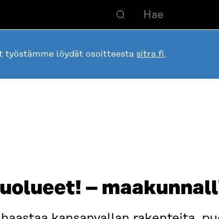
ot työstämme löydät osoitteesta
sitra.fi
.
uolueet! – maakunnalli
o haastaa kansanvallan rakenteita, pu