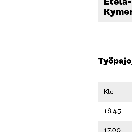
Etelä-
Kymen
Työpajo
Klo
16.45
17.00