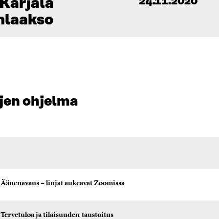
Karjala
24.11.2020
laakso
jen ohjelma
Äänenavaus – linjat aukeavat Zoomissa
Tervetuloa
ja
tilaisuuden
taustoitus