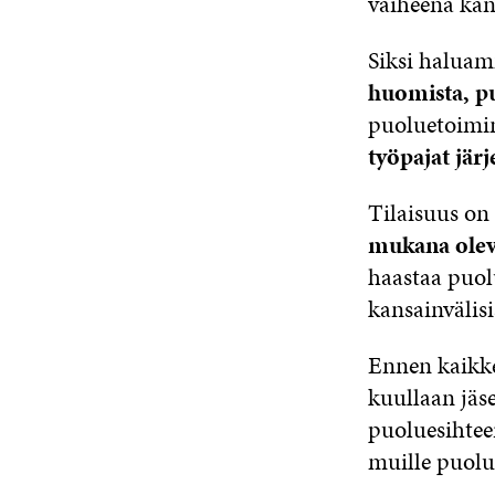
vaiheena kan
Siksi haluam
huomista, p
puoluetoimin
työpajat jär
Tilaisuus on 
mukana olev
haastaa puolu
kansainvälisi
Ennen kaikke
kuullaan jäs
puoluesihtee
muille puolue