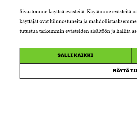
Saavutettavuusseloste
Sivustomme käyttää evästeitä. Käytämme evästeitä 
Asiakirjajulkisuuskuvaus
käyttäjät ovat kiinnostuneita ja mahdollistaaksemme 
Sitran digitaalinen viestintä ja
tutustua tarkemmin evästeiden sisältöön ja hallita as
verkkopalvelut
SALLI KAIKKI
NÄYTÄ T