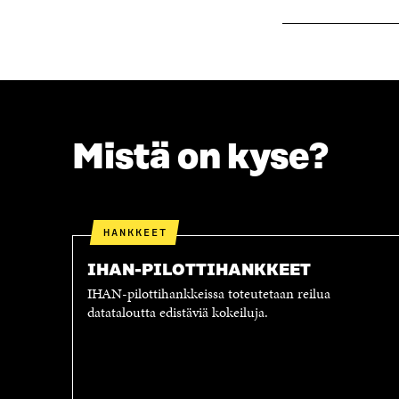
K
U
U
N
N
A
A
S
S
S
S
A
A
Mistä on kyse?
HANKKEET
IHAN-PILOTTIHANKKEET
IHAN-pilottihankkeissa toteutetaan reilua
datataloutta edistäviä kokeiluja.