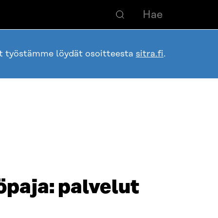
ot työstämme löydät osoitteesta
sitra.fi
.
paja: palvelut