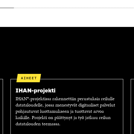
K
K
U
K
N
U
A
N
S
A
S
S
A
S
A
AIHEET
IHAN-projekti
IHAN®-projektissa rakennettiin perustuksia reilulle
datataloudelle, jossa menestyvät digitaaliset palvelut
pohjautuvat luottamukseen ja tuottavat arvoa
kaikille. Projekti on päättynyt ja työ jatkuu reilun
datatalouden teemassa.