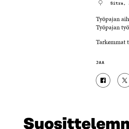
Sitra,
Työpajan aih
Työpajan työs
Tarkemmat ti
JAA
J
J
A
A
A
A
F
T
A
W
C
I
E
T
Suosittelem
B
T
O
E