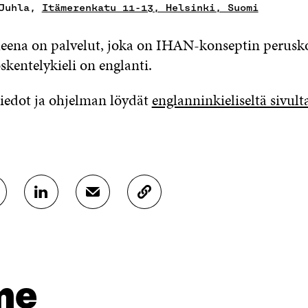
 Juhla,
Itämerenkatu 11-13, Helsinki, Suomi
eena on palvelut, joka on IHAN-konseptin perusk
kentelykieli on englanti.
edot ja ohjelman löydät
englanninkieliseltä sivu
J
J
K
A
A
O
A
A
P
L
S
I
I
Ä
O
N
H
I
K
K
A
me
E
Ö
R
D
P
T