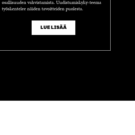
osallisuuden vahvistamista. Uudistumiskyky-teema
työskentelee näiden tavoitteiden puolesta.
LUE LISÄÄ
OLEMME NÄISSÄ SOMEISSA
Facebook
Avautuu
uudessa
Linkedin