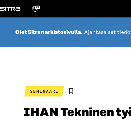
Siirry
suoraan
FI
Vaihda
sivuston
sisältöön
kieli
Olet Sitran arkistosivulla.
Ajantasaiset tied
SEMINAARI
IHAN Tekninen työ