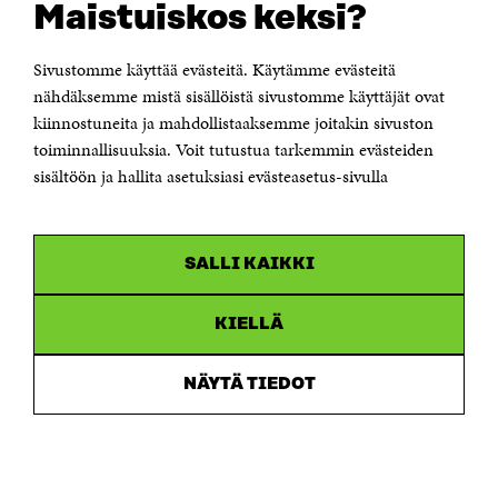
Maistuiskos keksi?
Itämerenkatu 11-13, PL 160,
00181 Helsinki
Sivustomme käyttää evästeitä. Käytämme evästeitä
Puhelin +358 294 618 991
Sähköpostiosoite
nähdäksemme mistä sisällöistä sivustomme käyttäjät ovat
etunimi.sukunimi@sitra.fi tai sitra@sitra.fi
kiinnostuneita ja mahdollistaaksemme joitakin sivuston
Saapumisohjeet
toiminnallisuuksia. Voit tutustua tarkemmin evästeiden
sisältöön ja hallita asetuksiasi evästeasetus-sivulla
Y-tunnus 0202132-3
OLEMME NÄISSÄ SOMEISSA
SALLI KAIKKI
Facebook
Avautuu
uudessa
Linkedin
ikkunassa
KIELLÄ
Avautuu
uudessa
Youtube
ikkunassa
Avautuu
NÄYTÄ TIEDOT
uudessa
Instagram
ikkunassa
Avautuu
uudessa
ikkunassa