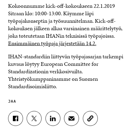
Kokoonnumme kick-off-kokoukseen 22.1.2019
Sitraan klo: 10:00-13:00. Käymme läpi
työpajakonseptin ja työsuunnitelman. Kick-off-
kokouksen jälkeen alkaa varsinainen määrittelytyö,
joka toteutetaan IHANin teknisissä työpajoissa.
Ensimmäinen työpaja järjestetään 14.2.
IHAN-standardiin liittyvän työpajasarjan tarkempi
kuvaus löytyy European Committee for
Standardizationin verkkosivuilta.
Yhteistyökumppaninamme on Suomen
Standardisoimisliitto.
JAA
J
J
J
J
K
A
A
A
A
O
A
A
A
A
P