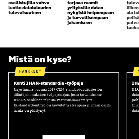
osallistujilla vahva
tarjoaa raamit
tulev
luotto datatalouden
yrityksille datan
liike
tulevaisuuteen
nykyistä helpompaan
ala lo
ja turvallisempaan
pelis
jakamiseen
palve
tueks
Mistä on kyse?
HANKKEET
Kohti IHAN-standardia -työpaja
IH
Järjestimme vuonna 2019 CEN-standardointijärjestön
IHAN
sääntöjen mukaisen työpajasarjan, jossa tarkensimme
data
IHAN®-hankkeen teknisiä vaatimusmäärittelyitä.
pohj
Esistandardointityö on luovutettu eteenpäin ja Sitran osalta
kaik
hanke on päättynyt.
data