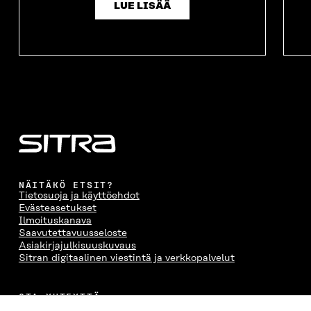
LUE LISÄÄ
NÄITÄKÖ ETSIT?
Tietosuoja ja käyttöehdot
Evästeasetukset
Ilmoituskanava
Saavutettavuusseloste
Asiakirjajulkisuuskuvaus
Sitran digitaalinen viestintä ja verkkopalvelut
OTA YHTEYTTÄ
Suomen itsenäisyyden juhlarahasto Sitra