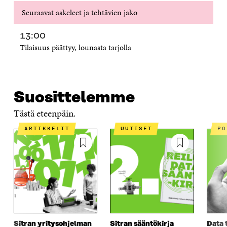
A
I
A
S
Seuraavat askeleet ja tehtävien jako
I
K
I
A
K
K
K
I
K
U
K
K
13:00
U
N
U
K
Tilaisuus päättyy, lounasta tarjolla
N
A
N
U
A
S
A
N
S
S
S
A
S
A
S
S
A
A
S
Suosittelemme
A
Tästä eteenpäin.
ARTIKKELIT
UUTISET
P
Sitran yritysohjelman
Sitran sääntökirja
Data 