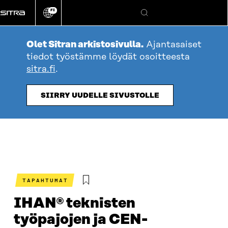
Siirry
FI
suoraan
Vaihda
Hae
sivuston
sisältöön
kieli
Olet Sitran arkistosivulla.
Ajantasaiset
tiedot työstämme löydät osoitteesta
sitra.fi
.
SIIRRY UUDELLE SIVUSTOLLE
TAPAHTUMAT
IHAN® teknisten
työpajojen ja CEN-