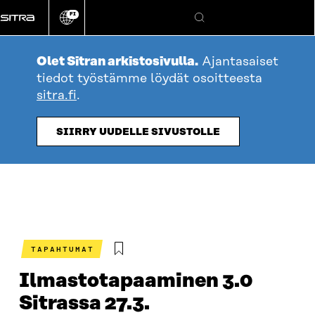
Siirry
FI
suoraan
Vaihda
Hae
sivuston
sisältöön
kieli
Olet Sitran arkistosivulla.
Ajantasaiset
tiedot työstämme löydät osoitteesta
sitra.fi
.
SIIRRY UUDELLE SIVUSTOLLE
TAPAHTUMAT
Ilmastotapaaminen 3.0
Sitrassa 27.3.