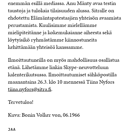
enemmän esillä mediassa. Anu Mänty avaa testin
taustoja ja tuloksia tilaisuuden alussa. Sitralle on
ehdotettu Elämäntapatestaajien yhteisön avaamista
perustamista. Kuulisimme mielellämme
mielipiteitänne ja kokemuksianne aiheesta sekä
löytyisikö ryhmästämme kiinnostuneita
kehittämään yhteisöä kanssamme.
Ilmoittautuneilla on myös mahdollisuus osallistua
etänä. Lähetämme linkin Skype-neuvotteluun
kalenterikutsussa. Ilmoittautumiset sähköpostilla
maanantaina 26.3. klo 10 mennessä Tiina Nyfors
tiina.nyfors@sitra.fi
.
Tervetuloa!
Kuva: Bonin Volker von, 06.1966
JAA