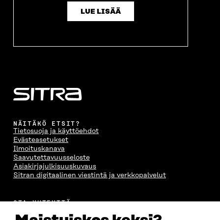
LUE LISÄÄ
NÄITÄKÖ ETSIT?
Tietosuoja ja käyttöehdot
Evästeasetukset
Ilmoituskanava
Saavutettavuusseloste
Asiakirjajulkisuuskuvaus
Sitran digitaalinen viestintä ja verkkopalvelut
OTA YHTEYTTÄ
Suomen itsenäisyyden juhlarahasto Sitra
Itämerenkatu 11-13, PL 160,