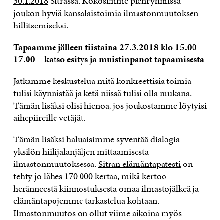
30.1.2018
Sitrassa. Kokosimme pienryhmissä
joukon
hyviä kansalaistoimia
ilmastonmuutoksen
hillitsemiseksi.
Tapaamme jälleen tiistaina 27.3.2018 klo 15.00-
17.00 –
katso esitys ja muistinpanot tapaamisesta
Jatkamme keskustelua mitä konkreettisia toimia
tulisi käynnistää ja ketä niissä tulisi olla mukana.
Tämän lisäksi olisi hienoa, jos joukostamme löytyisi
aihepiireille vetäjät.
Tämän lisäksi haluaisimme syventää dialogia
yksilön hiilijalanjäljen mittaamisesta
ilmastonmuutoksessa.
Sitran elämäntapatesti
on
tehty jo lähes 170 000 kertaa, mikä kertoo
heränneestä kiinnostuksesta omaa ilmastojälkeä ja
elämäntapojemme tarkastelua kohtaan.
Ilmastonmuutos on ollut viime aikoina myös