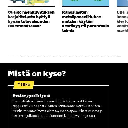
U
U
U
U
U
D
U
U
D
E
D
U
Olisiko mielikuvituksen
Kansalaisten
Uusi 
harjoittelusta hyötyä
metsäpaneeli tukee
kannu
E
S
E
D
hyvän tulevaisuuden
metsien käytön
kiert
S
S
S
E
rakentamisessa?
kestävyyttä parantavia
kehit
S
A
S
S
toimia
markk
A
I
A
S
I
K
I
A
K
K
K
I
K
U
K
K
U
N
U
K
N
A
N
U
A
S
A
N
S
S
S
A
Mistä on kyse?
S
A
S
S
A
A
S
A
TEEMA
Kestävyyssiirtymä
Suomalaisten elämä, hyvinvointi ja talous ovat täysin
riippuvaisia luonnosta. Miten kehitämme ratkaisuja siihen,
kuinka rakentaa hyvää elämää, menestyvää liiketoimintaa ja
kestävää julkista taloutta luonnon kantokyvyn rajoissa?