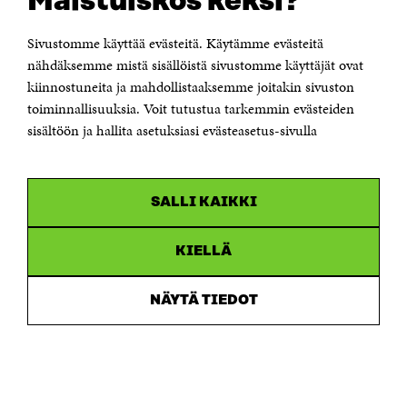
Maistuiskos keksi?
00181 Helsinki
Sivustomme käyttää evästeitä. Käytämme evästeitä
Puhelin +358 294 618 991
Sähköpostiosoite
nähdäksemme mistä sisällöistä sivustomme käyttäjät ovat
etunimi.sukunimi@sitra.fi tai sitra@sitra.fi
kiinnostuneita ja mahdollistaaksemme joitakin sivuston
Saapumisohjeet
toiminnallisuuksia. Voit tutustua tarkemmin evästeiden
sisältöön ja hallita asetuksiasi evästeasetus-sivulla
Y-tunnus 0202132-3
OLEMME NÄISSÄ SOMEISSA
SALLI KAIKKI
Facebook
Avautuu
uudessa
Linkedin
ikkunassa
KIELLÄ
Avautuu
uudessa
Youtube
ikkunassa
Avautuu
NÄYTÄ TIEDOT
uudessa
Instagram
ikkunassa
Avautuu
uudessa
ikkunassa