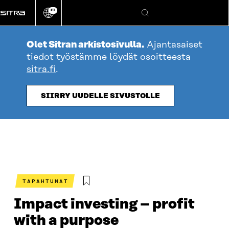
Siirry
FI
suoraan
Vaihda
Hae
sivuston
sisältöön
kieli
Olet Sitran arkistosivulla.
Ajantasaiset
tiedot työstämme löydät osoitteesta
sitra.fi
.
SIIRRY UUDELLE SIVUSTOLLE
TAPAHTUMAT
Impact investing – profit
with a purpose