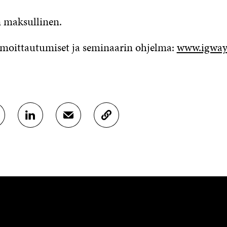
 maksullinen.
 ilmoittautumiset ja seminaarin ohjelma:
www.igway.
J
J
K
A
A
O
A
A
P
L
S
I
I
Ä
O
N
H
I
K
K
A
E
Ö
R
D
P
T
I
O
I
N
S
K