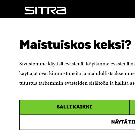
A
S
S
S
S
A
A
NÄITÄKÖ ETSIT?
Tietosuoja ja käyttöehdot
Maistuiskos keksi?
Evästeasetukset
Ilmoituskanava
Saavutettavuusseloste
Sivustomme käyttää evästeitä. Käytämme evästeitä 
Asiakirjajulkisuuskuvaus
käyttäjät ovat kiinnostuneita ja mahdollistaaksemme 
Sitran digitaalinen viestintä ja
tutustua tarkemmin evästeiden sisältöön ja hallita as
verkkopalvelut
SALLI KAIKKI
NÄYTÄ T