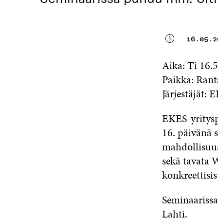
16.05.2
Aika: Ti 16.5
Paikka: Rant
Järjestäjät:
EKES-yritysp
16. päivänä 
mahdollisuus 
sekä tavata W
konkreettisis
Seminaariss
Lahti.