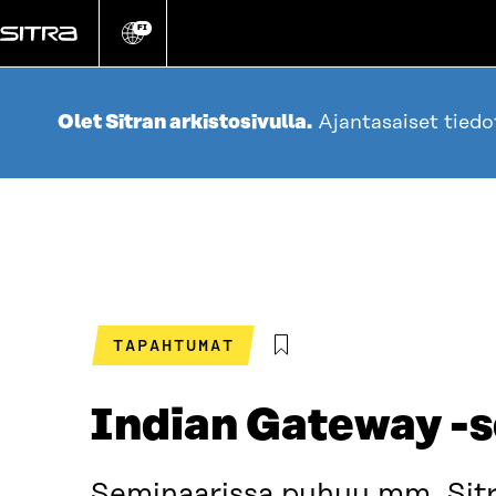
Siirry
suoraan
FI
Vaihda
sivuston
sisältöön
kieli
Olet Sitran arkistosivulla.
Ajantasaiset tied
TAPAHTUMAT
Indian Gateway -
Seminaarissa puhuu mm. Sitra