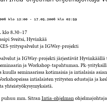
006 klo 12:00 - 17.05.2006 klo 02:59
. klo 8.30–17
asipi Sveitsi, Hyvinkää
 EKES-yrityspalvelut ja IGWay-projekti
alvelut ja IGWay-projekti järjestävät Hyvinkääll
seminaarin ja Workshop-tapahtuman. Pk-yrityksill
kuulla seminaarissa kotimaisia ja intialaisia asian
orkshopeissa intialaisten yritysten edustajia ja kes
ta yhteistyökysymyksistä.
a puhuu mm. Sitran
Intia-ohjelman
ohjelmajohtaja