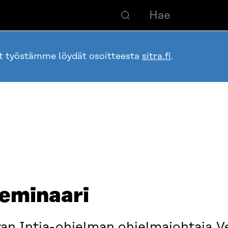
ot työstämme löydät osoitteesta
sitra.fi
.
seminaari
n Intia-ohjelman ohjelmajohtaja Ve