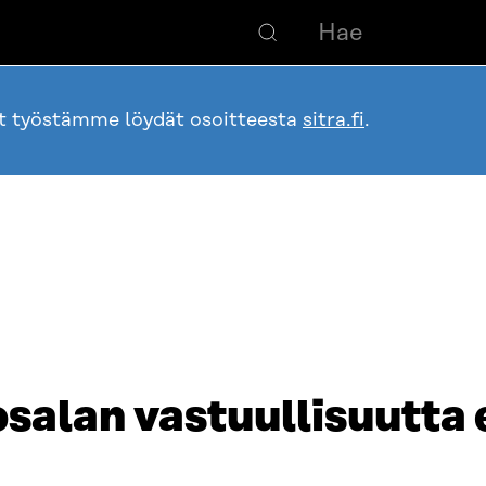
ot työstämme löydät osoitteesta
sitra.fi
.
osalan vastuullisuutta