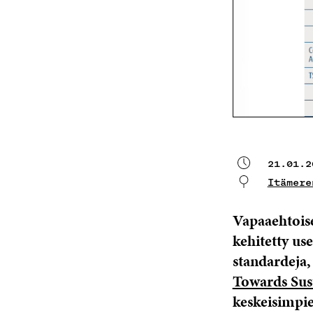
21.01.2
Itämere
Vapaaehtoise
kehitetty us
standardeja,
Towards Sus
keskeisimpie