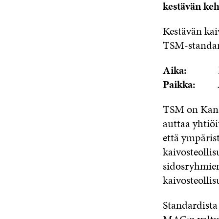
kestävän ke
Kestävän kaiv
TSM-standard
Aika: kesk
Paikka: Aud
TSM on Kanad
auttaa yhtiö
että ympäris
kaivosteolli
sidosryhmien
kaivosteollis
Standardista