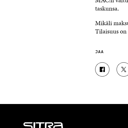
MAC:n valtuu
taskunsa.
Mikäli maksu
Tilaisuus on
JAA
J
J
A
A
A
A
F
T
A
W
C
I
E
T
B
T
O
E
O
R