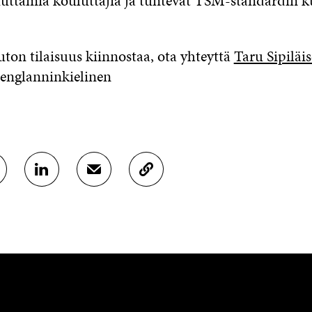
ttamia kouluttajia ja tuntevat TSM-standardin 
ton tilaisuus kiinnostaa, ota yhteyttä
Taru Sipiläi
 englanninkielinen
J
J
K
A
A
O
A
A
P
L
S
I
I
Ä
O
N
H
I
K
K
A
E
Ö
R
D
P
T
I
O
I