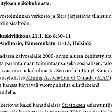
hityksen näkökulmasta.
ostoiminnan verkosto ja Sitra järjestävät tilaisuu
in sisältöön.
iviikkona 21.1. klo 8:30–11
itorio, Itämerenkatu 11-13, Helsinki
assa kaivosalalle 2000-luvun alussa kehitetty sta
itä parantamaan toimintaansa sekä sosiaalisen, talo
tövastuun näkökulmasta. Sen on kehittänyt Kanad
suusyhdistys
Mining Association of Canada (MAC)
 kanssa käytävää vuoropuhelua elintärkeänä
uudelle.
 kertovat kaksi kanadalaista
Stratoksen
asiantuntija