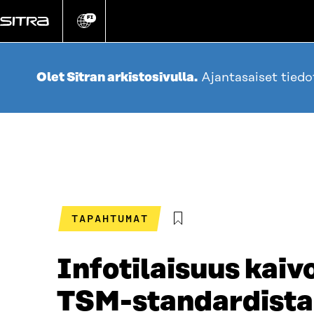
Siirry
suoraan
FI
Vaihda
sivuston
sisältöön
kieli
Olet Sitran arkistosivulla.
Ajantasaiset tied
TAPAHTUMAT
Infotilaisuus kaiv
TSM-standardista