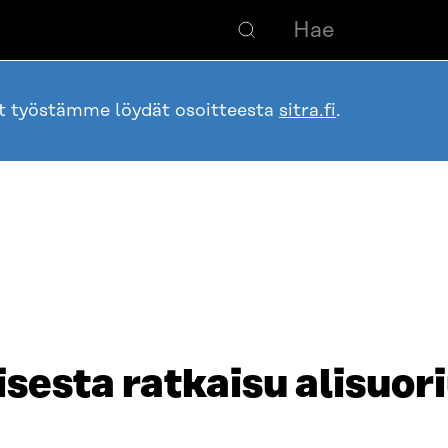
ot työstämme löydät osoitteesta
sitra.fi
.
sesta ratkaisu alisuo