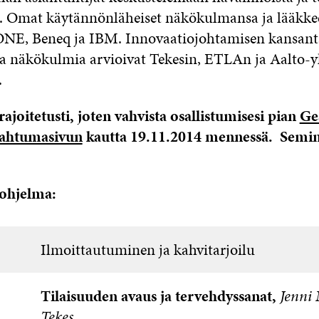
a. Omat käytännönläheiset näkökulmansa ja lääkke
ONE, Beneq ja IBM. Innovaatiojohtamisen kansanta
ja näkökulmia arvioivat Tekesin, ETLAn ja Aalto-y
.
ajoitetusti, joten vahvista osallistumisesi pian
Ge
pahtumasivun
kautta
19.11.2014 mennessä
. Semin
 ohjelma:
Ilmoittautuminen ja kahvitarjoilu
Tilaisuuden avaus ja tervehdyssanat,
Jenni 
Tekes