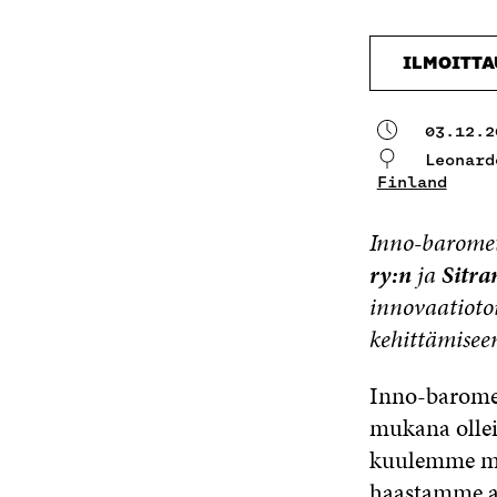
ILMOITT
03.12.2
Leonard
Finland
Inno-barome
ry:n
ja
Sitra
innovaatioto
kehittämiseen
Inno-baromet
mukana ollei
kuulemme mui
haastamme al