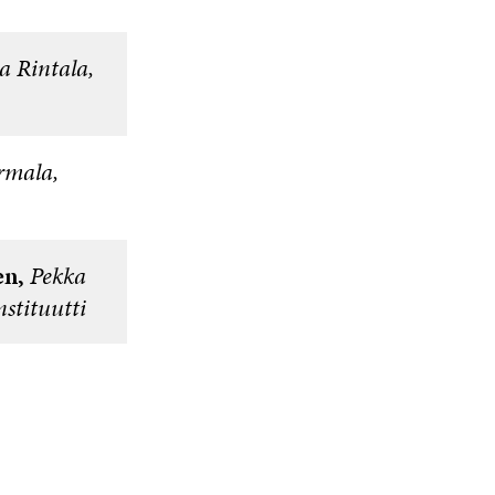
S
S
A
a Rintala,
rmala,
en,
Pekka
nstituutti