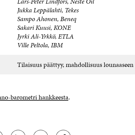
Lars-Peter Lindfors, Neste Oil
Jukka Leppälahti, Tekes
Sampo Ahonen, Beneq
Sakari Kuusi, KONE
Jyrki Ali-Yrkkö, ETLA
Ville Peltola, IBM
Tilaisuus päättyy, mahdollisuus lounaaseen
nno-barometri hankkeesta
.