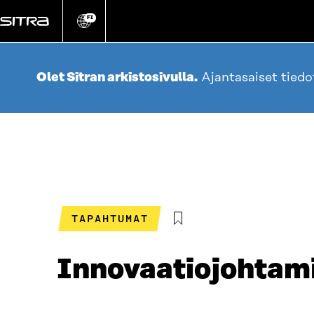
Siirry
suoraan
FI
Vaihda
sivuston
sisältöön
kieli
Olet Sitran arkistosivulla.
Ajantasaiset tied
TAPAHTUMAT
Innovaatiojohtami