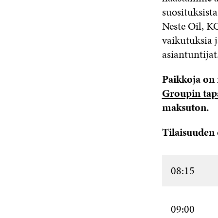
suosituksist
Neste Oil, K
vaikutuksia 
asiantuntijat
Paikkoja on r
Groupin ta
maksuton.
Tilaisuuden
08:15
09:00