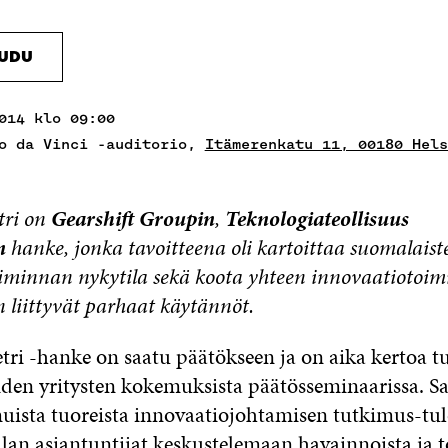
AUDU
014 klo 09:00
o da Vinci -auditorio,
Itämerenkatu 11, 00180 Hels
tri on
Gearshift Groupin
,
Teknologiateollisuus
n
hanke, jonka tavoitteena oli kartoittaa suomalaist
iminnan nykytila sekä koota yhteen innovaatiotoi
 liittyvät parhaat käytännöt.
ri -hanke on saatu päätökseen ja on aika kertoa tu
den yritysten kokemuksista päätösseminaarissa. S
sta tuoreista innovaatiojohtamisen tutkimus-tulo
an asiantuntijat keskustelemaan havainnoista ja 