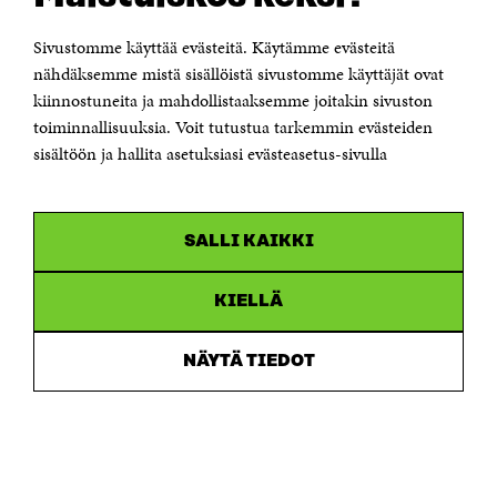
00181 Helsinki
Sivustomme käyttää evästeitä. Käytämme evästeitä
Puhelin +358 294 618 991
Sähköpostiosoite
nähdäksemme mistä sisällöistä sivustomme käyttäjät ovat
etunimi.sukunimi@sitra.fi tai sitra@sitra.fi
kiinnostuneita ja mahdollistaaksemme joitakin sivuston
toiminnallisuuksia. Voit tutustua tarkemmin evästeiden
Saapumisohjeet
sisältöön ja hallita asetuksiasi evästeasetus-sivulla
Y-tunnus 0202132-3
OLEMME NÄISSÄ SOMEISSA
SALLI KAIKKI
Facebook
Avautuu
uudessa
Linkedin
ikkunassa
KIELLÄ
Avautuu
uudessa
Youtube
ikkunassa
Avautuu
NÄYTÄ TIEDOT
uudessa
Instagram
ikkunassa
Avautuu
uudessa
ikkunassa