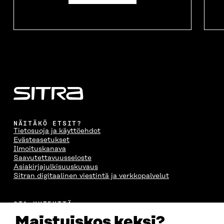
NÄITÄKÖ ETSIT?
Tietosuoja ja käyttöehdot
Evästeasetukset
Ilmoituskanava
Saavutettavuusseloste
Asiakirjajulkisuuskuvaus
Sitran digitaalinen viestintä ja verkkopalvelut
OTA YHTEYTTÄ
Suomen itsenäisyyden juhlarahasto Sitra
Maistuiskos keksi?
Itämerenkatu 11-13, PL 160,