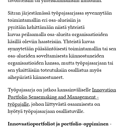
tavoitteisiin tai yhteiskunnallisiin ilmiöihin.
Sitran järjestämässä työpajasarjassa syvennytään
toimintamallin eri osa-alueisiin ja
pyritään kehittämään
niistä yhteistä
kuvaa
peilaamalla
osa-alueita organisaatioiden
käsillä oleviin haasteisiin. Yhteistä kuvaa
synnytetään pääsääntöisesti toimintamallin tai sen
osa-alueiden soveltamisesta kiinnostuneiden
organisaatioiden kanssa, mutta työpajasarjaan tai
sen yksittäisiin toteutuksiin osallistua myös
aihepiiristä kiinnostuneet.
Työpajasarja on jatkoa kansainväliselle
Innovation
Portfolio
Sensemaking
and Management -
työpajalle
, johon
liittyvästä osaamisesta
on
hyötyä
työpajasarjaan osallistuville.
Innovaatioportfoliot ja portfolio-oppiminen -