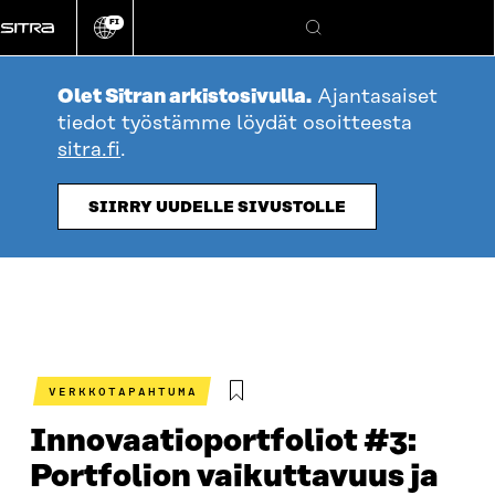
Siirry
FI
suoraan
Vaihda
Hae
sivuston
sisältöön
kieli
Olet Sitran arkistosivulla.
Ajantasaiset
tiedot työstämme löydät osoitteesta
sitra.fi
.
SIIRRY UUDELLE SIVUSTOLLE
VERKKOTAPAHTUMA
Innovaatioportfoliot #3:
Portfolion vaikuttavuus ja