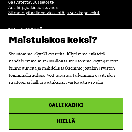
Saavutettavuusseloste
S
A
S
S
Asiakirjajulkisuuskuvaus
A
A
S
Sitran digitaalinen viestintä ja verkkopalvelut
A
OTA YHTEYTTÄ
Suomen itsenäisyyden juhlarahasto Sitra
Maistuiskos keksi?
Itämerenkatu 11-13, PL 160,
00181 Helsinki
Sivustomme käyttää evästeitä. Käytämme evästeitä
Puhelin +358 294 618 991
Sähköpostiosoite
nähdäksemme mistä sisällöistä sivustomme käyttäjät ovat
etunimi.sukunimi@sitra.fi tai sitra@sitra.fi
kiinnostuneita ja mahdollistaaksemme joitakin sivuston
toiminnallisuuksia. Voit tutustua tarkemmin evästeiden
Saapumisohjeet
sisältöön ja hallita asetuksiasi evästeasetus-sivulla
Y-tunnus 0202132-3
OLEMME NÄISSÄ SOMEISSA
SALLI KAIKKI
Facebook
Avautuu
uudessa
Linkedin
ikkunassa
KIELLÄ
Avautuu
uudessa