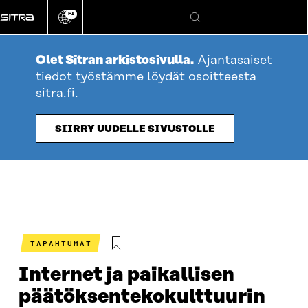
Siirry
FI
suoraan
Vaihda
Hae
sivuston
sisältöön
kieli
Olet Sitran arkistosivulla.
Ajantasaiset
tiedot työstämme löydät osoitteesta
sitra.fi
.
SIIRRY UUDELLE SIVUSTOLLE
TAPAHTUMAT
Internet ja paikallisen
päätöksentekokulttuurin