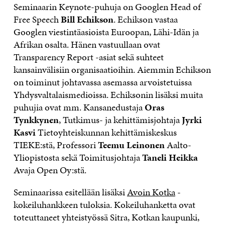
Seminaarin Keynote-puhuja on Googlen Head of
Free Speech
Bill Echikson
. Echikson vastaa
Googlen viestintäasioista Euroopan, Lähi-Idän ja
Afrikan osalta. Hänen vastuullaan ovat
Transparency Report -asiat sekä suhteet
kansainvälisiin organisaatioihin. Aiemmin Echikson
on toiminut johtavassa asemassa arvoistetuissa
Yhdysvaltalaismedioissa. Echiksonin lisäksi muita
puhujia ovat mm. Kansanedustaja
Oras
Tynkkynen
, Tutkimus- ja kehittämisjohtaja
Jyrki
Kasvi
Tietoyhteiskunnan kehittämiskeskus
TIEKE:stä, Professori
Teemu Leinonen
Aalto-
Yliopistosta sekä Toimitusjohtaja
Taneli Heikka
Avaja Open Oy:stä.
Seminaarissa esitellään lisäksi
Avoin Kotka
-
kokeiluhankkeen tuloksia. Kokeiluhanketta ovat
toteuttaneet yhteistyössä Sitra, Kotkan kaupunki,