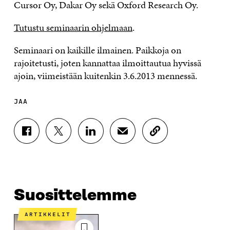
Cursor Oy, Dakar Oy sekä Oxford Research Oy.
Tutustu seminaarin ohjelmaan
.
Seminaari on kaikille ilmainen. Paikkoja on
rajoitetusti, joten kannattaa ilmoittautua hyvissä
ajoin, viimeistään kuitenkin 3.6.2013 mennessä.
JAA
J
J
J
J
K
A
A
A
A
O
A
A
A
A
P
F
T
L
S
I
A
W
I
Ä
O
C
I
N
H
I
E
T
K
K
A
Suosittelemme
B
T
E
Ö
R
O
E
D
P
T
ARTIKKELIT
O
R
I
O
I
K
I
N
S
K