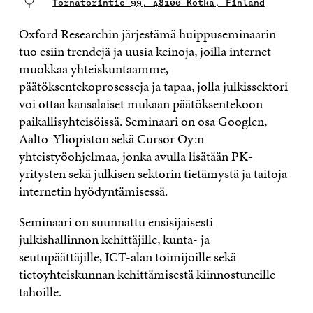
Tornatorintie 99, 48100 Kotka, Finland
Oxford Researchin järjestämä huippuseminaarin
tuo esiin trendejä ja uusia keinoja, joilla internet
muokkaa yhteiskuntaamme,
päätöksentekoprosesseja ja tapaa, jolla julkissektori
voi ottaa kansalaiset mukaan päätöksentekoon
paikallisyhteisöissä. Seminaari on osa Googlen,
Aalto-Yliopiston sekä Cursor Oy:n
yhteistyöohjelmaa, jonka avulla lisätään PK-
yritysten sekä julkisen sektorin tietämystä ja taitoja
internetin hyödyntämisessä.
Seminaari on suunnattu ensisijaisesti
julkishallinnon kehittäjille, kunta- ja
seutupäättäjille, ICT-alan toimijoille sekä
tietoyhteiskunnan kehittämisestä kiinnostuneille
tahoille.